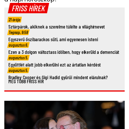
FRISS HÍREK
21 órája
Sztárpárok, akiknek a szerelme túlélte a világhírnevet
Tegnap, 9:58
Egyszerű őszibarackos süti, ami egyenesen isteni
augusztus 6.
Ezen a 3 dolgon változtass időben, hogy elkerüld a demenciát
augusztus 5.
Együttlét alatt jobb elkerülni ezt az ártatlan kérdést
augusztus 5.
Bradley Cooper és Gigi Hadid gyűrűi mindent elárulnak?
MÉG TÖBB FRISS HÍR