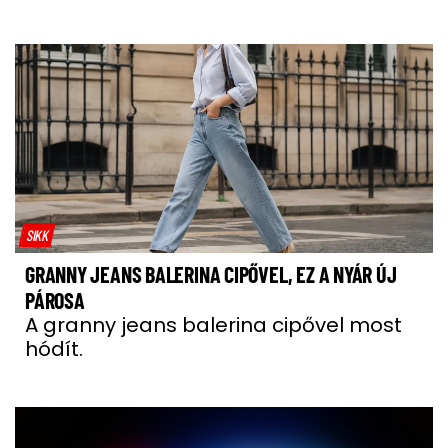
SIKK
GRANNY JEANS BALERINA CIPŐVEL, EZ A NYÁR ÚJ
PÁROSA
A granny jeans balerina cipővel most
hódít.