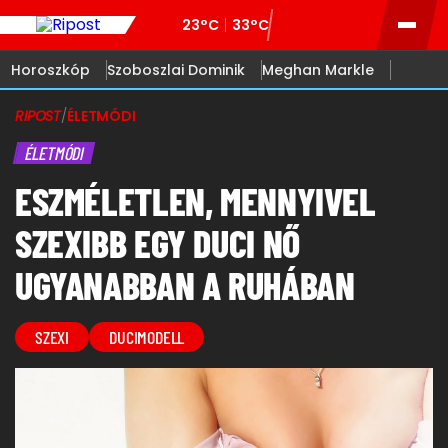
23°C
33°C
Horoszkóp
Szoboszlai Dominik
Meghan Markle
RIPOST
/
ÉLETMÓDI
ÉLETMÓDI
ESZMÉLETLEN, MENNYIVEL
SZEXIBB EGY DUCI NŐ
UGYANABBAN A RUHÁBAN
SZEXI
DUCIMODELL