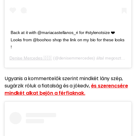
Back at it with @mariacastellanos_ri for #stylenotsize ❤️
Looks from @boohoo shop the link on my bio for these looks
!
Denise Mercedes 🇩🇴
(@denisemmercedes) által megosztott bejegyzés,
Ugyanis a kommentelők szerint mindkét lány szép,
sugárzik róluk a fiatalság és a jókedv,
és szerencsére
mindkét alkat bejön a férfiaknak.