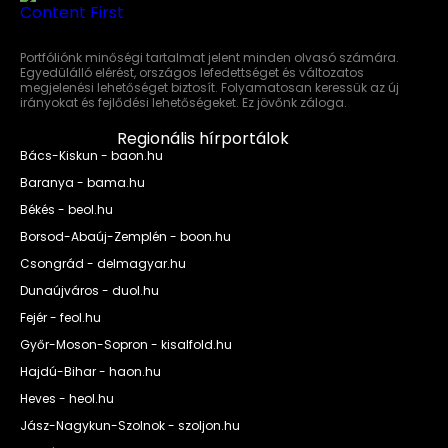
Portfóliónk minőségi tartalmat jelent minden olvasó számára.
Egyedülálló elérést, országos lefedettséget és változatos
megjelenési lehetőséget biztosít. Folyamatosan keressük az új
irányokat és fejlődési lehetőségeket. Ez jövőnk záloga.
Regionális hírportálok
Bács-Kiskun - baon.hu
Baranya - bama.hu
Békés - beol.hu
Borsod-Abaúj-Zemplén - boon.hu
Csongrád - delmagyar.hu
Dunaújváros - duol.hu
Fejér - feol.hu
Győr-Moson-Sopron - kisalfold.hu
Hajdú-Bihar - haon.hu
Heves - heol.hu
Jász-Nagykun-Szolnok - szoljon.hu