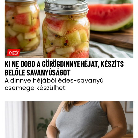
FAZÉK
KI NE DOBD A GÖRÖGDINNYEHÉJAT, KÉSZÍTS
BELŐLE SAVANYÚSÁGOT
A dinnye héjából édes-savanyú
csemege készülhet.