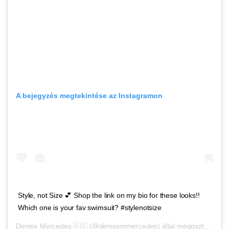
A bejegyzés megtekintése az Instagramon
Style, not Size 💕 Shop the link on my bio for these looks!!
Which one is your fav swimsuit? #stylenotsize
Denise Mercedes 🇩🇴
(@denisemmercedes) által megosztott bejegyzés,