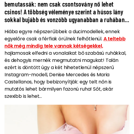
bemutassák: nem csak csontsovány nő lehet
csinos! A többség véleménye szerint a húsos lány
sokkal bujább és vonzóbb ugyanabban a ruhában...
Hiába egyre népszerűbbek a ducimodellek, ennek
egyelőre csak a férfiak örülnek felhőtlenül.
A teltebb
nők még mindig tele vannak kétségekkel,
hajlamosak elfedni a vonalaikat bő szabású ruhákkal,
és dehogyis mernék megmutatni magukat! Talán
ezért is döntött úgy a két hihetetlenül népszerű
Instagram-modell, Denise Mercedes és Maria
Castellanos, hogy bebizonyítják: egy telt nőn is
mutatós lehet bármilyen fazonú ruha! Sőt, akár
szexibb is lehet…