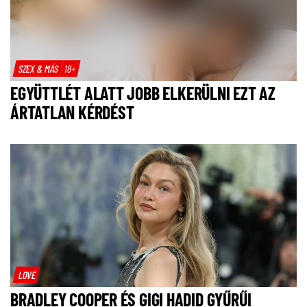
SZEX & MÁS
18+
EGYÜTTLÉT ALATT JOBB ELKERÜLNI EZT AZ
ÁRTATLAN KÉRDÉST
LOVE
BRADLEY COOPER ÉS GIGI HADID GYŰRŰI