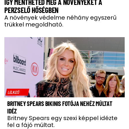
ÍGY MENTHETED MEG A NÖVÉNYEKET A
PERZSELŐ HŐSÉGBEN
A növények védelme néhány egyszerű
trükkel megoldható.
LELKIZŐ
BRITNEY SPEARS BIKINIS FOTÓJA NEHÉZ MÚLTAT
IDÉZ
Britney Spears egy szexi képpel idézte
fel a fájó múltat.