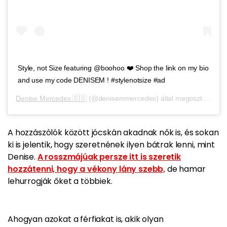
Style, not Size featuring @boohoo ❤️ Shop the link on my bio
and use my code DENISEM ! #stylenotsize #ad
Denise Mercedes 🇩🇴
(@denisemmercedes) által megosztott bejegyzés,
A hozzászólók között jócskán akadnak nők is, és sokan
ki is jelentik, hogy szeretnének ilyen bátrak lenni, mint
Denise.
A rosszmájúak persze itt is szeretik
hozzátenni, hogy a vékony lány szebb,
de hamar
lehurrogják őket a többiek.
Ahogyan azokat a férfiakat is, akik olyan