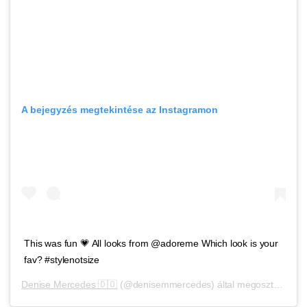
A bejegyzés megtekintése az Instagramon
This was fun 💗 All looks from @adoreme Which look is your
fav? #stylenotsize
Denise Mercedes 🇩🇴
(@denisemmercedes) által megosztott bejegyzés,