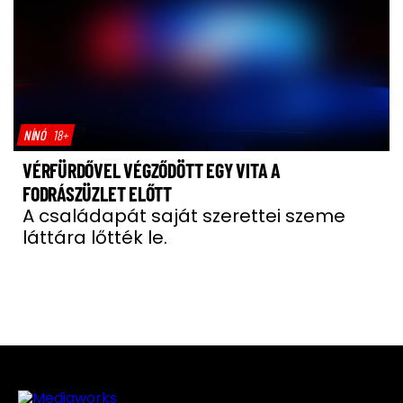
NÍNÓ
18+
VÉRFÜRDŐVEL VÉGZŐDÖTT EGY VITA A
FODRÁSZÜZLET ELŐTT
A családapát saját szerettei szeme
láttára lőtték le.