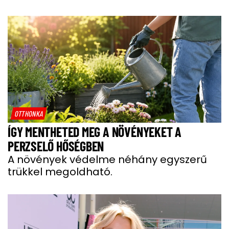
OTTHONKA
ÍGY MENTHETED MEG A NÖVÉNYEKET A
PERZSELŐ HŐSÉGBEN
A növények védelme néhány egyszerű
trükkel megoldható.