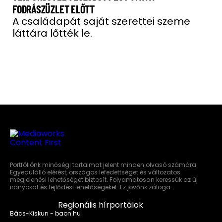
FODRÁSZÜZLET ELŐTT
A családapát saját szerettei szeme
láttára lőtték le.
Portfóliónk minőségi tartalmat jelent minden olvasó számára.
Egyedülálló elérést, országos lefedettséget és változatos
megjelenési lehetőséget biztosít. Folyamatosan keressük az új
irányokat és fejlődési lehetőségeket. Ez jövőnk záloga.
Regionális hírportálok
Bács-Kiskun - baon.hu