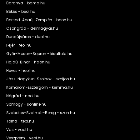
Baranya - bama.hu
Békés - beol.hu
Borsod-Abaúj-Zemplén - boon.hu
Csongrád - delmagyar.hu
Dunaújváros - duol.hu
Fejér - feol.hu
Győr-Moson-Sopron - kisalfold.hu
Hajdú-Bihar - haon.hu
Heves - heol.hu
Jász-Nagykun-Szolnok - szoljon.hu
Komárom-Esztergom - kemma.hu
Nógrád - nool.hu
Somogy - sonline.hu
Szabolcs-Szatmár-Bereg - szon.hu
Tolna - teol.hu
Vas - vaol.hu
Veszprém - veol.hu