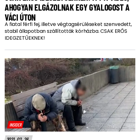
AHOGYAN ELGÁZOLNAK EGY GYALOGOST A
VÁCI ÚTON
A fiatal férfi fej, illetve végtagsérüléseket szenvedett,
stabil állapotban szállították kórházba. CSAK ERŐS
IDEGZETŰEKNEK!
INSIDER
2021. 02. 26.