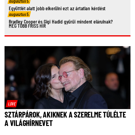
augusztus 5.
Együttlét alatt jobb elkerülni ezt az ártatlan kérdést
augusztus 5.
Bradley Cooper és Gigi Hadid gyűrűi mindent elárulnak?
MÉG TÖBB FRISS HÍR
LOVE
SZTÁRPÁROK, AKIKNEK A SZERELME TÚLÉLTE
A VILÁGHÍRNEVET