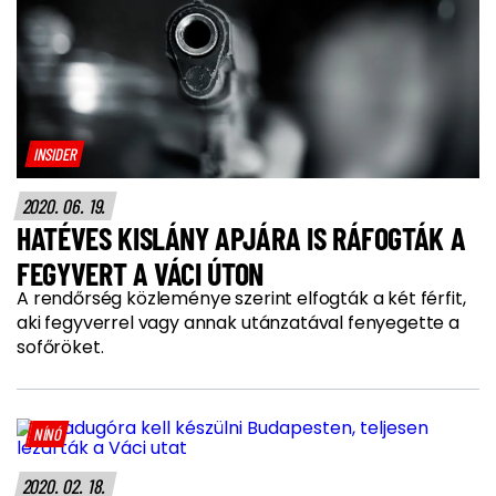
INSIDER
2020. 06. 19.
HATÉVES KISLÁNY APJÁRA IS RÁFOGTÁK A
FEGYVERT A VÁCI ÚTON
A rendőrség közleménye szerint elfogták a két férfit,
aki fegyverrel vagy annak utánzatával fenyegette a
sofőröket.
NÍNÓ
2020. 02. 18.