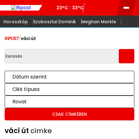
23°C
33°C
Horoszkóp
Szoboszlai Dominik
Meghan Markle
RIPOST
/
váci út
Dátum szerint
Cikk típusa
Rovat
CSAK CÍMKÉBEN
váci út
címke