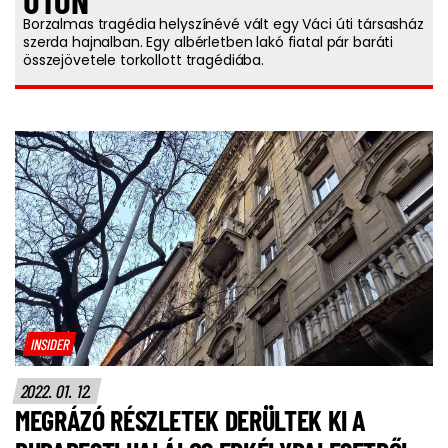
ÚTON
Borzalmas tragédia helyszínévé vált egy Váci úti társasház
szerda hajnalban. Egy albérletben lakó fiatal pár baráti
összejövetele torkollott tragédiába.
INSIDER
2022. 01. 12.
MEGRÁZÓ RÉSZLETEK DERÜLTEK KI A