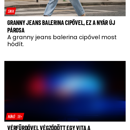
SIKK
GRANNY JEANS BALERINA CIPŐVEL, EZ A NYÁR ÚJ
PÁROSA
A granny jeans balerina cipővel most
hódít.
NÍNÓ
18+
VÉRFÜRDŐVEL VÉGZŐDÖTT EGY VITA A