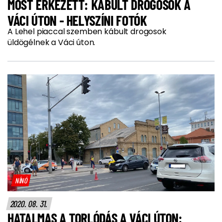
MOST ÉRKEZETT: KÁBULT DROGOSOK A
VÁCI ÚTON - HELYSZÍNI FOTÓK
A Lehel piaccal szemben kábult drogosok
üldögélnek a Váci úton.
NÍNÓ
2020. 08. 31.
HATALMAS A TORLÓDÁS A VÁCI ÚTON: