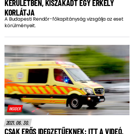
KERÜLETBEN, KISZAKADT EGY ERKÉLY
KORLÁTJA
A Budapesti Rendőr-főkapitányság vizsgálja az eset
körülményeit.
INSIDER
2021. 06. 30.
CSAK ERŐS IDEGZETŰEKNEK: ITT A VIDEÓ,