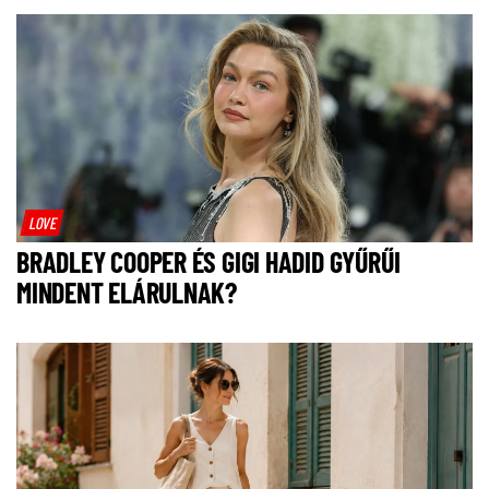
LOVE
BRADLEY COOPER ÉS GIGI HADID GYŰRŰI
MINDENT ELÁRULNAK?