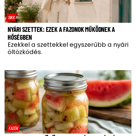
SIKK
NYÁRI SZETTEK: EZEK A FAZONOK MŰKÖDNEK A
HŐSÉGBEN
Ezekkel a szettekkel egyszerűbb a nyári
öltözködés.
FAZÉK