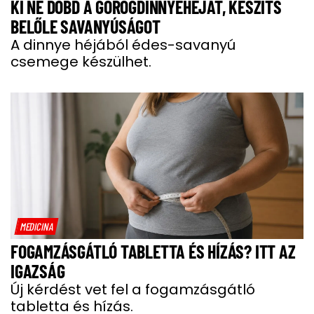
KI NE DOBD A GÖRÖGDINNYEHÉJAT, KÉSZÍTS
BELŐLE SAVANYÚSÁGOT
A dinnye héjából édes-savanyú
csemege készülhet.
MEDICINA
FOGAMZÁSGÁTLÓ TABLETTA ÉS HÍZÁS? ITT AZ
IGAZSÁG
Új kérdést vet fel a fogamzásgátló
tabletta és hízás.