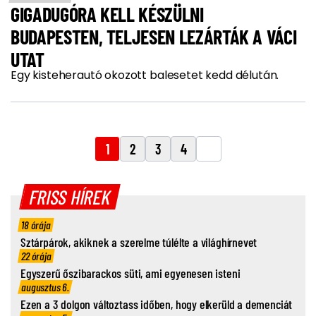
GIGADUGÓRA KELL KÉSZÜLNI
BUDAPESTEN, TELJESEN LEZÁRTÁK A VÁCI
UTAT
Egy kisteherautó okozott balesetet kedd délután.
1
2
3
4
FRISS HÍREK
18 órája
Sztárpárok, akiknek a szerelme túlélte a világhírnevet
22 órája
Egyszerű őszibarackos süti, ami egyenesen isteni
augusztus 6.
Ezen a 3 dolgon változtass időben, hogy elkerüld a demenciát