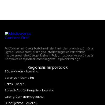
Portfóliónk minőségi tartalmat jelent minden olvasó számára.
Egyedülálló elérést, országos lefedettséget és változatos
megjelenési lehetőséget biztosít. Folyamatosan keressük az új
irányokat és fejlődési lehetőségeket. Ez jövőnk záloga.
Regionális hírportálok
Bács-Kiskun - baon.hu
Baranya - bama.hu
Békés - beol.hu
Borsod-Abaúj-Zemplén - boon.hu
Csongrád - delmagyar.hu
Dunaújváros - duol.hu