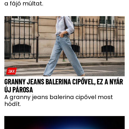
a fájó múltat.
SIKK
GRANNY JEANS BALERINA CIPŐVEL, EZ A NYÁR
ÚJ PÁROSA
A granny jeans balerina cipővel most
hódít.