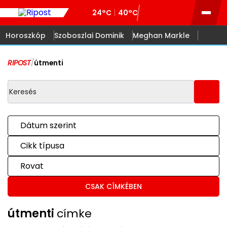
24°C
40°C
Horoszkóp
Szoboszlai Dominik
Meghan Markle
RIPOST
/
útmenti
Dátum szerint
Cikk típusa
Rovat
CSAK CÍMKÉBEN
útmenti
címke