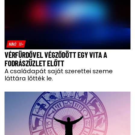
NÍNÓ
18+
VÉRFÜRDŐVEL VÉGZŐDÖTT EGY VITA A
FODRÁSZÜZLET ELŐTT
A családapát saját szerettei szeme
láttára lőtték le.