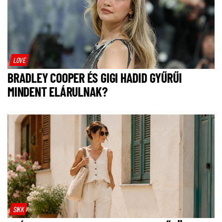
LOVE
BRADLEY COOPER ÉS GIGI HADID GYŰRŰI
MINDENT ELÁRULNAK?
SIKK