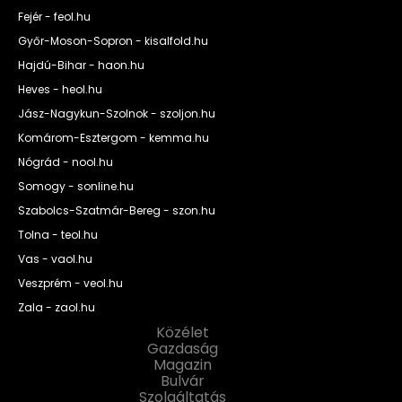
Fejér - feol.hu
Győr-Moson-Sopron - kisalfold.hu
Hajdú-Bihar - haon.hu
Heves - heol.hu
Jász-Nagykun-Szolnok - szoljon.hu
Komárom-Esztergom - kemma.hu
Nógrád - nool.hu
Somogy - sonline.hu
Szabolcs-Szatmár-Bereg - szon.hu
Tolna - teol.hu
Vas - vaol.hu
Veszprém - veol.hu
Zala - zaol.hu
Közélet
Gazdaság
Magazin
Bulvár
Szolgáltatás