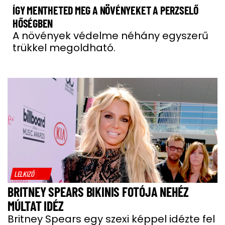
ÍGY MENTHETED MEG A NÖVÉNYEKET A PERZSELŐ
HŐSÉGBEN
A növények védelme néhány egyszerű
trükkel megoldható.
LELKIZŐ
BRITNEY SPEARS BIKINIS FOTÓJA NEHÉZ
MÚLTAT IDÉZ
Britney Spears egy szexi képpel idézte fel