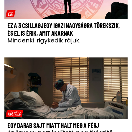
EZO
EZ A 3 CSILLAGJEGY IGAZI NAGYSÁGRA TÖREKSZIK,
ÉS EL IS ÉRIK, AMIT AKARNAK
Mindenki irigykedik rájuk.
KÜLFÖLD
EGY DARAB SAJT MIATT HALT MEG A FÉRJ