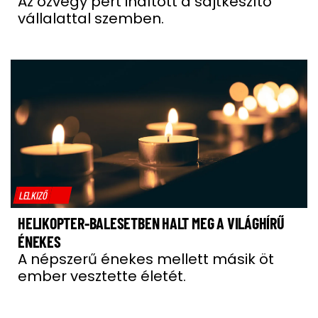
Az özvegy pert indított a sajtkészítő
vállalattal szemben.
LELKIZŐ
HELIKOPTER-BALESETBEN HALT MEG A VILÁGHÍRŰ
ÉNEKES
A népszerű énekes mellett másik öt
ember vesztette életét.