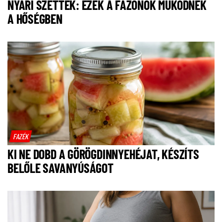
NYÁRI SZETTEK: EZEK A FAZONOK MŰKÖDNEK
A HŐSÉGBEN
FAZÉK
KI NE DOBD A GÖRÖGDINNYEHÉJAT, KÉSZÍTS
BELŐLE SAVANYÚSÁGOT