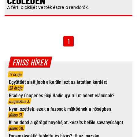
CEGLÉDEN
A férfi biciklijét vették észre a rendőrök.
1
FRISS HÍREK
17 órája
Együttlét alatt jobb elkerülni ezt az ártatlan kérdést
23 órája
Bradley Cooper és Gigi Hadid gyűrűi mindent elárulnak?
augusztus 3.
Nyári szettek: ezek a fazonok működnek a hőségben
július 31.
Ki ne dobd a görögdinnyehéjat, készíts belőle savanyúságot
július 30.
Fogamzásgátló tabletta és hízás? Itt az igazság