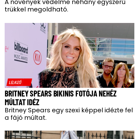
A növények védelme néhány egyszerű
trükkel megoldható.
LELKIZŐ
BRITNEY SPEARS BIKINIS FOTÓJA NEHÉZ
MÚLTAT IDÉZ
Britney Spears egy szexi képpel idézte fel
a fájó múltat.