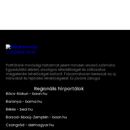
Portfóliónk minőségi tartalmat jelent minden olvasó számára.
Egyedülálló elérést, országos lefedettséget és változatos
megjelenési lehetőséget biztosít. Folyamatosan keressük az új
irányokat és fejlődési lehetőségeket. Ez jövőnk záloga.
Regionális hírportálok
Bács-Kiskun - baon.hu
Baranya - bama.hu
Békés - beol.hu
Borsod-Abaúj-Zemplén - boon.hu
Csongrád - delmagyar.hu