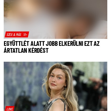
SZEX & MÁS
18+
EGYÜTTLÉT ALATT JOBB ELKERÜLNI EZT AZ
ÁRTATLAN KÉRDÉST
LOVE