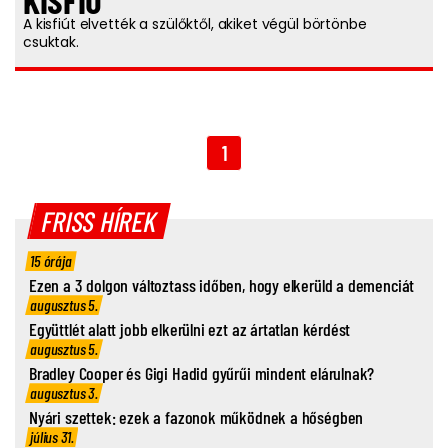
KISFIÚ
A kisfiút elvették a szülőktől, akiket végül börtönbe
csuktak.
1
FRISS HÍREK
15 órája
Ezen a 3 dolgon változtass időben, hogy elkerüld a demenciát
augusztus 5.
Együttlét alatt jobb elkerülni ezt az ártatlan kérdést
augusztus 5.
Bradley Cooper és Gigi Hadid gyűrűi mindent elárulnak?
augusztus 3.
Nyári szettek: ezek a fazonok működnek a hőségben
július 31.