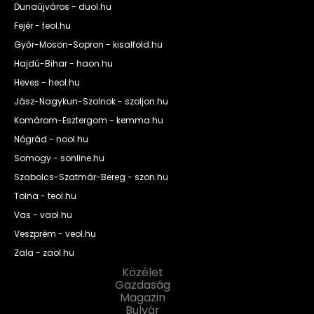
Dunaújváros - duol.hu
Fejér - feol.hu
Győr-Moson-Sopron - kisalfold.hu
Hajdú-Bihar - haon.hu
Heves - heol.hu
Jász-Nagykun-Szolnok - szoljon.hu
Komárom-Esztergom - kemma.hu
Nógrád - nool.hu
Somogy - sonline.hu
Szabolcs-Szatmár-Bereg - szon.hu
Tolna - teol.hu
Vas - vaol.hu
Veszprém - veol.hu
Zala - zaol.hu
Közélet
Gazdaság
Magazin
Bulvár