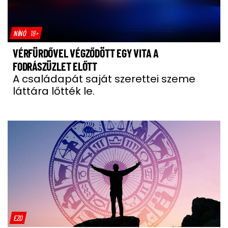
NÍNÓ
18+
VÉRFÜRDŐVEL VÉGZŐDÖTT EGY VITA A
FODRÁSZÜZLET ELŐTT
A családapát saját szerettei szeme
láttára lőtték le.
EZO