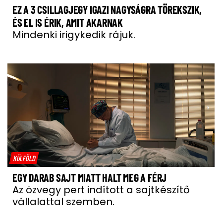
EZ A 3 CSILLAGJEGY IGAZI NAGYSÁGRA TÖREKSZIK,
ÉS EL IS ÉRIK, AMIT AKARNAK
Mindenki irigykedik rájuk.
KÜLFÖLD
EGY DARAB SAJT MIATT HALT MEG A FÉRJ
Az özvegy pert indított a sajtkészítő
vállalattal szemben.