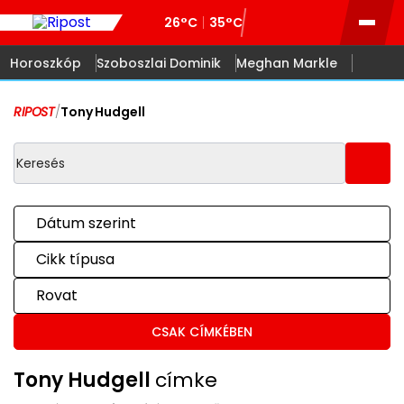
26°C
35°C
Horoszkóp
Szoboszlai Dominik
Meghan Markle
RIPOST
/
Tony Hudgell
Dátum szerint
Cikk típusa
Rovat
CSAK CÍMKÉBEN
Tony Hudgell
címke