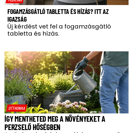
FOGAMZÁSGÁTLÓ TABLETTA ÉS HÍZÁS? ITT AZ
IGAZSÁG
Új kérdést vet fel a fogamzásgátló
tabletta és hízás.
OTTHONKA
ÍGY MENTHETED MEG A NÖVÉNYEKET A
PERZSELŐ HŐSÉGBEN