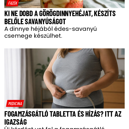
FAZÉK
KI NE DOBD A GÖRÖGDINNYEHÉJAT, KÉSZÍTS
BELŐLE SAVANYÚSÁGOT
A dinnye héjából édes-savanyú
csemege készülhet.
MEDICINA
FOGAMZÁSGÁTLÓ TABLETTA ÉS HÍZÁS? ITT AZ
IGAZSÁG