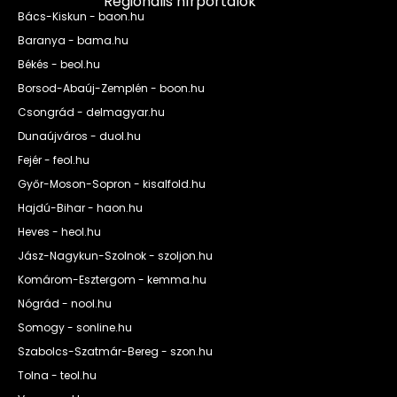
Regionális hírportálok
Bács-Kiskun - baon.hu
Baranya - bama.hu
Békés - beol.hu
Borsod-Abaúj-Zemplén - boon.hu
Csongrád - delmagyar.hu
Dunaújváros - duol.hu
Fejér - feol.hu
Győr-Moson-Sopron - kisalfold.hu
Hajdú-Bihar - haon.hu
Heves - heol.hu
Jász-Nagykun-Szolnok - szoljon.hu
Komárom-Esztergom - kemma.hu
Nógrád - nool.hu
Somogy - sonline.hu
Szabolcs-Szatmár-Bereg - szon.hu
Tolna - teol.hu