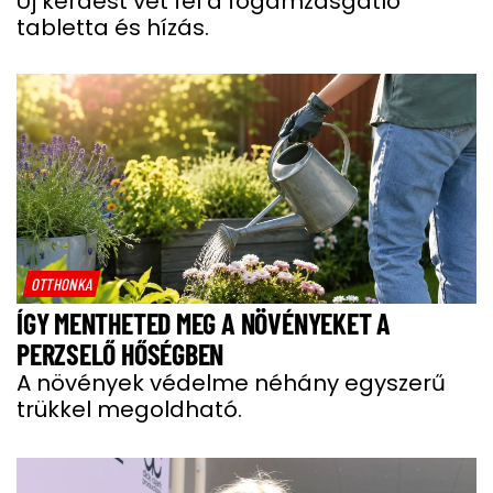
Új kérdést vet fel a fogamzásgátló
tabletta és hízás.
OTTHONKA
ÍGY MENTHETED MEG A NÖVÉNYEKET A
PERZSELŐ HŐSÉGBEN
A növények védelme néhány egyszerű
trükkel megoldható.