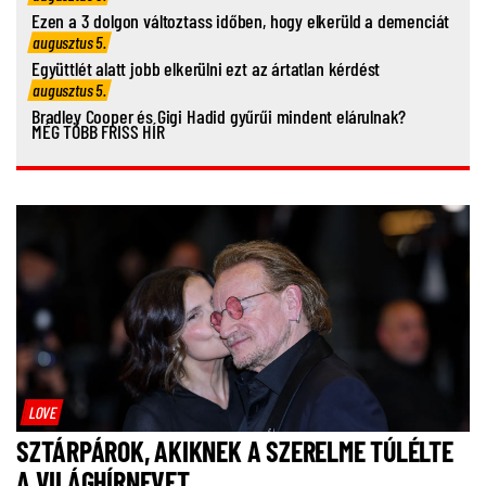
Ezen a 3 dolgon változtass időben, hogy elkerüld a demenciát
augusztus 5.
Együttlét alatt jobb elkerülni ezt az ártatlan kérdést
augusztus 5.
Bradley Cooper és Gigi Hadid gyűrűi mindent elárulnak?
MÉG TÖBB FRISS HÍR
LOVE
SZTÁRPÁROK, AKIKNEK A SZERELME TÚLÉLTE
A VILÁGHÍRNEVET