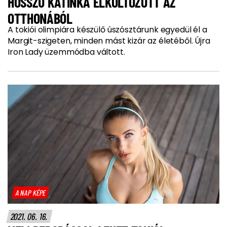
HOSSZÚ KATINKA ELKÖLTÖZÖTT AZ
OTTHONÁBÓL
A tokiói olimpiára készülő úszósztárunk egyedül él a
Margit-szigeten, minden mást kizár az életéből. Újra
Iron Lady üzemmódba váltott.
A NAP KÉPE
2021. 06. 16.