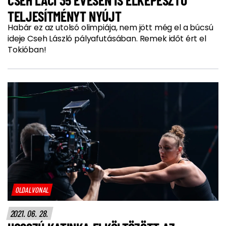
TELJESÍTMÉNYT NYÚJT
Habár ez az utolsó olimpiája, nem jött még el a búcsú
ideje Cseh László pályafutásában. Remek időt ért el
Tokióban!
OLDALVONAL
2021. 06. 28.