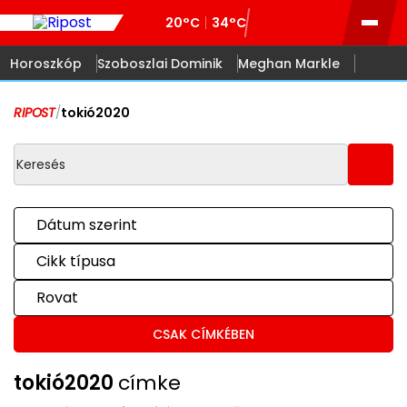
20°C
34°C
Horoszkóp
Szoboszlai Dominik
Meghan Markle
RIPOST
/
tokió2020
Dátum szerint
Cikk típusa
Rovat
CSAK CÍMKÉBEN
tokió2020
címke