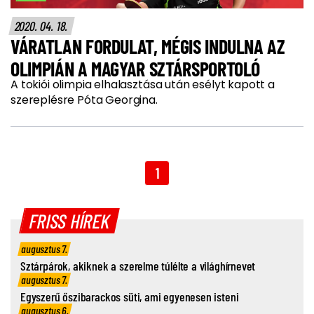
2020. 04. 18.
VÁRATLAN FORDULAT, MÉGIS INDULNA AZ
OLIMPIÁN A MAGYAR SZTÁRSPORTOLÓ
A tokiói olimpia elhalasztása után esélyt kapott a
szereplésre Póta Georgina.
1
FRISS HÍREK
augusztus 7.
Sztárpárok, akiknek a szerelme túlélte a világhírnevet
augusztus 7.
Egyszerű őszibarackos süti, ami egyenesen isteni
augusztus 6.