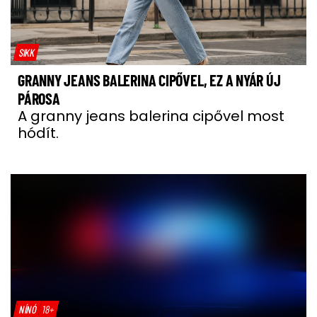
SIKK
GRANNY JEANS BALERINA CIPŐVEL, EZ A NYÁR ÚJ
PÁROSA
A granny jeans balerina cipővel most
hódít.
NÍNÓ
18+