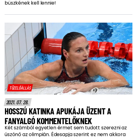
büszkének kell lennie!
TÜZELŐÁLLÁS
2021. 07. 28.
HOSSZÚ KATINKA APUKÁJA ÜZENT A
FANYALGÓ KOMMENTELŐKNEK
Két számból egyetlen érmet sem tudott szerezni az
úszónő az olimpián. Édesapja szerint ez nem akkora