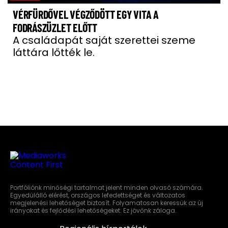
VÉRFÜRDŐVEL VÉGZŐDÖTT EGY VITA A
FODRÁSZÜZLET ELŐTT
A családapát saját szerettei szeme
láttára lőtték le.
Portfóliónk minőségi tartalmat jelent minden olvasó számára.
Egyedülálló elérést, országos lefedettséget és változatos
megjelenési lehetőséget biztosít. Folyamatosan keressük az új
irányokat és fejlődési lehetőségeket. Ez jövőnk záloga.