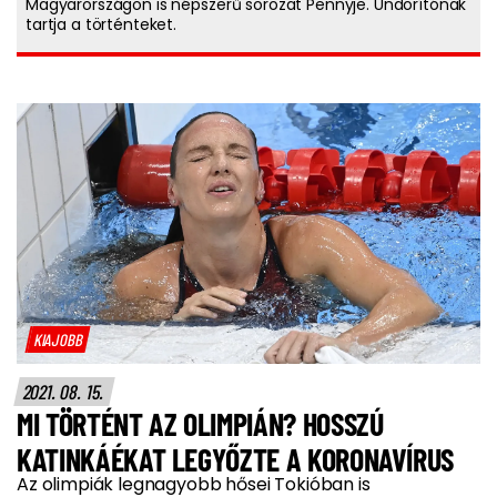
Magyarországon is népszerű sorozat Pennyje. Undorítónak
tartja a történteket.
KIAJOBB
2021. 08. 15.
MI TÖRTÉNT AZ OLIMPIÁN? HOSSZÚ
KATINKÁÉKAT LEGYŐZTE A KORONAVÍRUS
Az olimpiák legnagyobb hősei Tokióban is