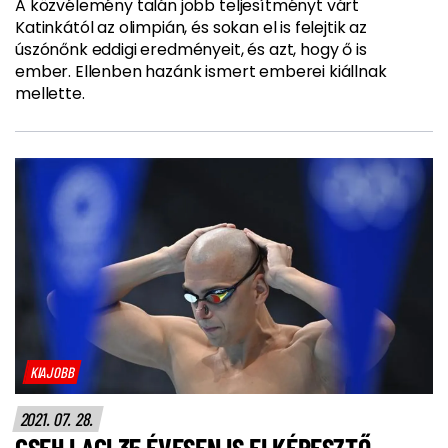
A közvélemény talán jobb teljesítményt várt
Katinkától az olimpián, és sokan el is felejtik az
úszónőnk eddigi eredményeit, és azt, hogy ő is
ember. Ellenben hazánk ismert emberei kiállnak
mellette.
KIAJOBB
2021. 07. 28.
CSEH LACI 35 ÉVESEN IS ELKÉPESZTŐ