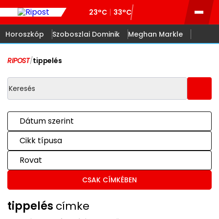
23°C
33°C
Horoszkóp
Szoboszlai Dominik
Meghan Markle
RIPOST
/
tippelés
Dátum szerint
Cikk típusa
Rovat
CSAK CÍMKÉBEN
tippelés
címke