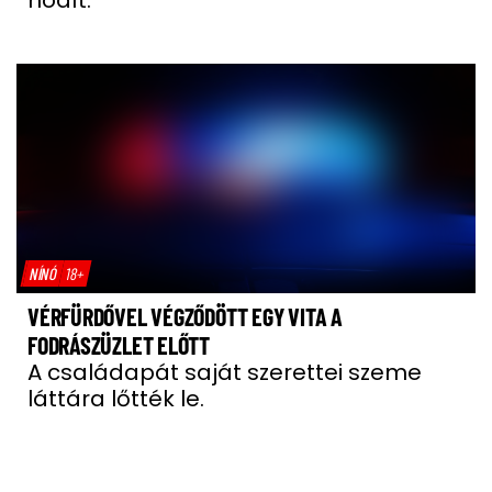
hódít.
NÍNÓ
18+
VÉRFÜRDŐVEL VÉGZŐDÖTT EGY VITA A
FODRÁSZÜZLET ELŐTT
A családapát saját szerettei szeme
láttára lőtték le.