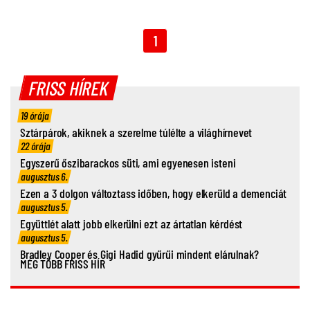
1
FRISS HÍREK
19 órája
Sztárpárok, akiknek a szerelme túlélte a világhírnevet
22 órája
Egyszerű őszibarackos süti, ami egyenesen isteni
augusztus 6.
Ezen a 3 dolgon változtass időben, hogy elkerüld a demenciát
augusztus 5.
Együttlét alatt jobb elkerülni ezt az ártatlan kérdést
augusztus 5.
Bradley Cooper és Gigi Hadid gyűrűi mindent elárulnak?
MÉG TÖBB FRISS HÍR