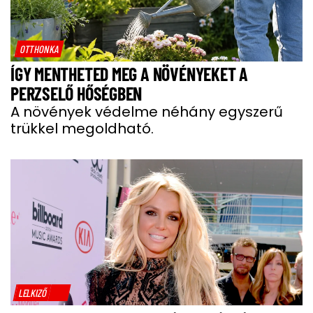
OTTHONKA
ÍGY MENTHETED MEG A NÖVÉNYEKET A
PERZSELŐ HŐSÉGBEN
A növények védelme néhány egyszerű
trükkel megoldható.
LELKIZŐ