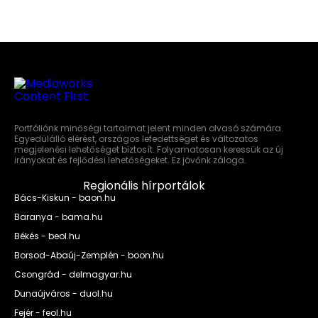
Portfóliónk minőségi tartalmat jelent minden olvasó számára.
Egyedülálló elérést, országos lefedettséget és változatos
megjelenési lehetőséget biztosít. Folyamatosan keressük az új
irányokat és fejlődési lehetőségeket. Ez jövőnk záloga.
Regionális hírportálok
Bács-Kiskun - baon.hu
Baranya - bama.hu
Békés - beol.hu
Borsod-Abaúj-Zemplén - boon.hu
Csongrád - delmagyar.hu
Dunaújváros - duol.hu
Fejér - feol.hu