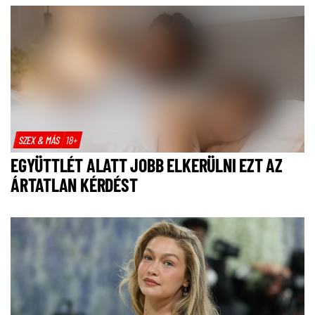
SZEX & MÁS
18+
EGYÜTTLÉT ALATT JOBB ELKERÜLNI EZT AZ
ÁRTATLAN KÉRDÉST