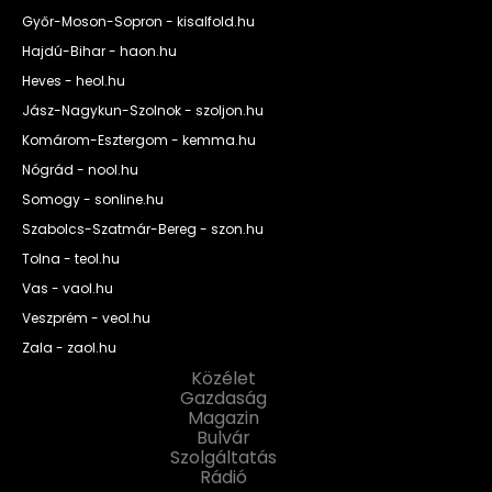
Győr-Moson-Sopron - kisalfold.hu
Hajdú-Bihar - haon.hu
Heves - heol.hu
Jász-Nagykun-Szolnok - szoljon.hu
Komárom-Esztergom - kemma.hu
Nógrád - nool.hu
Somogy - sonline.hu
Szabolcs-Szatmár-Bereg - szon.hu
Tolna - teol.hu
Vas - vaol.hu
Veszprém - veol.hu
Zala - zaol.hu
Közélet
Gazdaság
Magazin
Bulvár
Szolgáltatás
Rádió