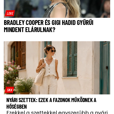
LOVE
BRADLEY COOPER ÉS GIGI HADID GYŰRŰI
MINDENT ELÁRULNAK?
SIKK
NYÁRI SZETTEK: EZEK A FAZONOK MŰKÖDNEK A
HŐSÉGBEN
Ezekkel a szettekkel egyszerűbb a nyári