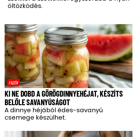
öltözködés.
FAZÉK
KI NE DOBD A GÖRÖGDINNYEHÉJAT, KÉSZÍTS
BELŐLE SAVANYÚSÁGOT
A dinnye héjából édes-savanyú
csemege készülhet.