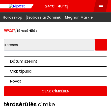
24°C
40°C
Horoszkóp
Szoboszlai Dominik
Meghan Markle
RIPOST
/
térdsérülés
Dátum szerint
Cikk típusa
Rovat
CSAK CÍMKÉBEN
térdsérülés
címke