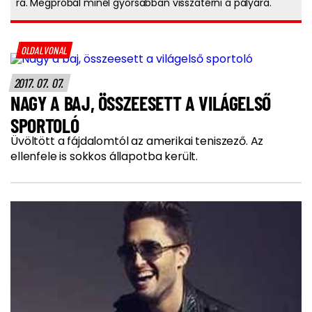
rá. Megpróbál minél gyorsabban visszatérni a pályára.
OLDALVONAL
2017. 07. 07.
NAGY A BAJ, ÖSSZEESETT A VILÁGELSŐ
SPORTOLÓ
Üvöltött a fájdalomtól az amerikai teniszező. Az
ellenfele is sokkos állapotba került.