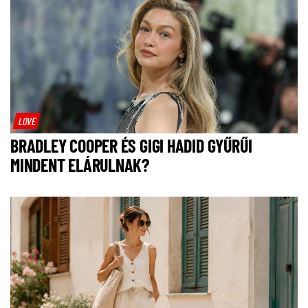
LOVE
BRADLEY COOPER ÉS GIGI HADID GYŰRŰI
MINDENT ELÁRULNAK?