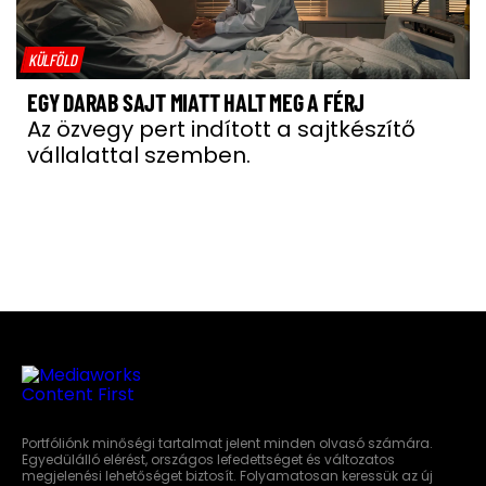
KÜLFÖLD
EGY DARAB SAJT MIATT HALT MEG A FÉRJ
Az özvegy pert indított a sajtkészítő
vállalattal szemben.
Portfóliónk minőségi tartalmat jelent minden olvasó számára.
Egyedülálló elérést, országos lefedettséget és változatos
megjelenési lehetőséget biztosít. Folyamatosan keressük az új