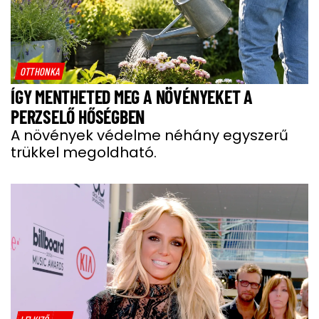
OTTHONKA
ÍGY MENTHETED MEG A NÖVÉNYEKET A
PERZSELŐ HŐSÉGBEN
A növények védelme néhány egyszerű
trükkel megoldható.