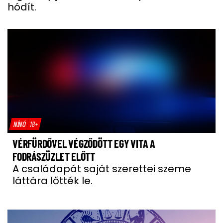
hódít.
NÍNÓ
18+
VÉRFÜRDŐVEL VÉGZŐDÖTT EGY VITA A
FODRÁSZÜZLET ELŐTT
A családapát saját szerettei szeme
láttára lőtték le.