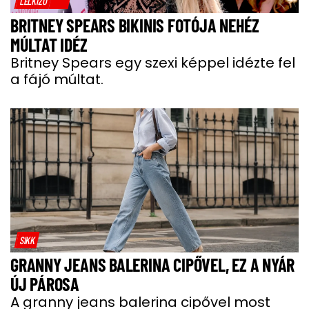
LELKIZŐ
BRITNEY SPEARS BIKINIS FOTÓJA NEHÉZ
MÚLTAT IDÉZ
Britney Spears egy szexi képpel idézte fel
a fájó múltat.
SIKK
GRANNY JEANS BALERINA CIPŐVEL, EZ A NYÁR
ÚJ PÁROSA
A granny jeans balerina cipővel most