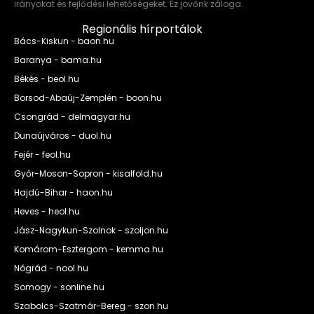
irányokat és fejlődési lehetőségeket. Ez jövőnk záloga.
Regionális hírportálok
Bács-Kiskun - baon.hu
Baranya - bama.hu
Békés - beol.hu
Borsod-Abaúj-Zemplén - boon.hu
Csongrád - delmagyar.hu
Dunaújváros - duol.hu
Fejér - feol.hu
Győr-Moson-Sopron - kisalfold.hu
Hajdú-Bihar - haon.hu
Heves - heol.hu
Jász-Nagykun-Szolnok - szoljon.hu
Komárom-Esztergom - kemma.hu
Nógrád - nool.hu
Somogy - sonline.hu
Szabolcs-Szatmár-Bereg - szon.hu