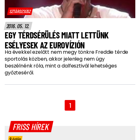
SZTÁRDZSÚSZ
2016. 05. 12.
EGY TÉRDSÉRÜLÉS MIATT LETTÜNK
ESÉLYESEK AZ EUROVÍZIÓN
Ha évekkel ezelőtt nem megy tönkre Freddie térde
sportolás közben, akkor jelenleg nem úgy
beszélnénk róla, mint a dalfesztivál lehetséges
győzteséről.
1
FRISS HÍREK
9 órája