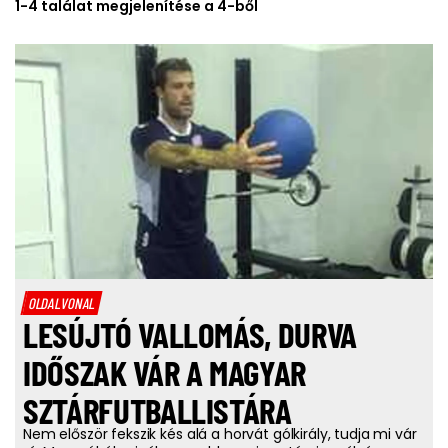
1-4 találat megjelenítése a 4-ből
OLDALVONAL
LESÚJTÓ VALLOMÁS, DURVA
IDŐSZAK VÁR A MAGYAR
SZTÁRFUTBALLISTÁRA
Nem először fekszik kés alá a horvát gólkirály, tudja mi vár