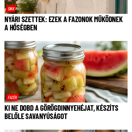
SIKK
NYÁRI SZETTEK: EZEK A FAZONOK MŰKÖDNEK
A HŐSÉGBEN
FAZÉK
KI NE DOBD A GÖRÖGDINNYEHÉJAT, KÉSZÍTS
BELŐLE SAVANYÚSÁGOT