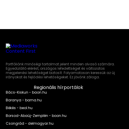
Portfóliónk minőségi tartalmat jelent minden olvasó számára.
Egyedülálló elérést, országos lefedettséget és változatos
megjelenési lehetőséget biztosít. Folyamatosan keressük az új
irányokat és fejlődési lehetőségeket. Ez jövőnk záloga.
Regionális hírportálok
Bács-Kiskun - baon.hu
Baranya - bama.hu
Békés - beol.hu
Borsod-Abaúj-Zemplén - boon.hu
Csongrád - delmagyar.hu