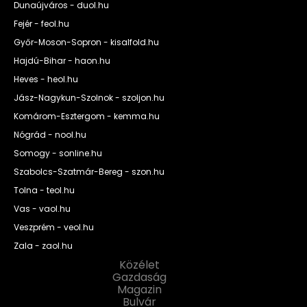
Dunaújváros - duol.hu
Fejér - feol.hu
Győr-Moson-Sopron - kisalfold.hu
Hajdú-Bihar - haon.hu
Heves - heol.hu
Jász-Nagykun-Szolnok - szoljon.hu
Komárom-Esztergom - kemma.hu
Nógrád - nool.hu
Somogy - sonline.hu
Szabolcs-Szatmár-Bereg - szon.hu
Tolna - teol.hu
Vas - vaol.hu
Veszprém - veol.hu
Zala - zaol.hu
Közélet
Gazdaság
Magazin
Bulvár