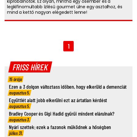
kipróbálnotok. Ez olyan, mintha egy ősember és a
legkifinomultabb ízlésű gourmet ülne egy asztalhoz, és
mind a kettő nagyon elégedett lenne!
1
FRISS HÍREK
15 órája
Ezen a 3 dolgon változtass időben, hogy elkerüld a demenciát
augusztus 5.
Együttlét alatt jobb elkerülni ezt az ártatlan kérdést
augusztus 5.
Bradley Cooper és Gigi Hadid gyűrűi mindent elárulnak?
augusztus 3.
Nyári szettek: ezek a fazonok működnek a hőségben
július 31.