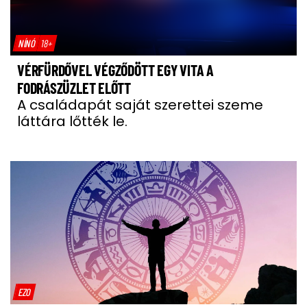
NÍNÓ
18+
VÉRFÜRDŐVEL VÉGZŐDÖTT EGY VITA A
FODRÁSZÜZLET ELŐTT
A családapát saját szerettei szeme
láttára lőtték le.
EZO