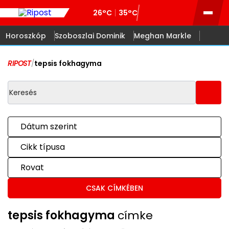
26°C
35°C
Horoszkóp
Szoboszlai Dominik
Meghan Markle
RIPOST
/
tepsis fokhagyma
Dátum szerint
Cikk típusa
Rovat
CSAK CÍMKÉBEN
tepsis fokhagyma
címke