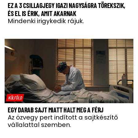
EZ A 3 CSILLAGJEGY IGAZI NAGYSÁGRA TÖREKSZIK,
ÉS EL IS ÉRIK, AMIT AKARNAK
Mindenki irigykedik rájuk.
KÜLFÖLD
EGY DARAB SAJT MIATT HALT MEG A FÉRJ
Az özvegy pert indított a sajtkészítő
vállalattal szemben.