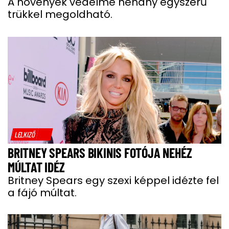
A növények védelme néhány egyszerű
trükkel megoldható.
LELKIZŐ
BRITNEY SPEARS BIKINIS FOTÓJA NEHÉZ
MÚLTAT IDÉZ
Britney Spears egy szexi képpel idézte fel
a fájó múltat.