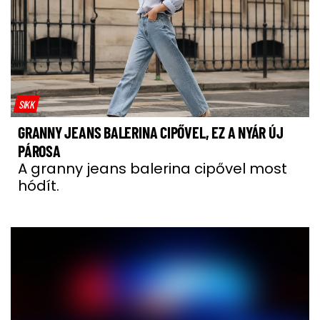
SIKK
GRANNY JEANS BALERINA CIPŐVEL, EZ A NYÁR ÚJ
PÁROSA
A granny jeans balerina cipővel most
hódít.