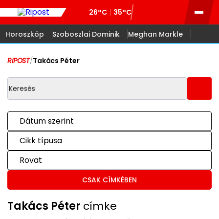
26°C
35°C
Horoszkóp
Szoboszlai Dominik
Meghan Markle
RIPOST
/
Takács Péter
Dátum szerint
Cikk típusa
Rovat
CSAK CÍMKÉBEN
Takács Péter
címke