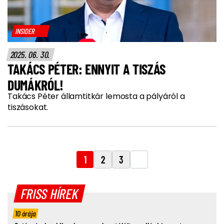
INSIDER
2025. 06. 30.
TAKÁCS PÉTER: ENNYIT A TISZÁS
DUMÁKRÓL!
Takács Péter államtitkár lemosta a pályáról a
tiszásokat.
1
2
3
FRISS HÍREK
10 órája