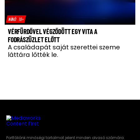
NÍNÓ
18+
VÉRFÜRDŐVEL VÉGZŐDÖTT EGY VITA A
FODRÁSZÜZLET ELŐTT
A családapát saját szerettei szeme
láttára lőtték le.
Portfóliónk minőségi tartalmat jelent minden olvasó számára.