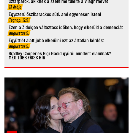
Sztárpárok, akiknek a szerelme túlélte a világhírnevet
13 órája
Egyszerű őszibarackos süti, ami egyenesen isteni
Tegnap, 12:51
Ezen a 3 dolgon változtass időben, hogy elkerüld a demenciát
augusztus 5.
Együttlét alatt jobb elkerülni ezt az ártatlan kérdést
augusztus 5.
Bradley Cooper és Gigi Hadid gyűrűi mindent elárulnak?
MÉG TÖBB FRISS HÍR