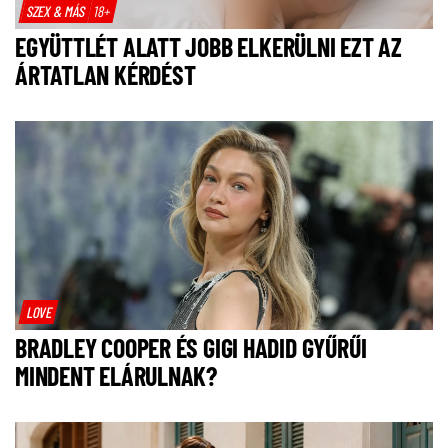
SZEX & MÁS
18+
EGYÜTTLÉT ALATT JOBB ELKERÜLNI EZT AZ
ÁRTATLAN KÉRDÉST
LOVE
BRADLEY COOPER ÉS GIGI HADID GYŰRŰI
MINDENT ELÁRULNAK?