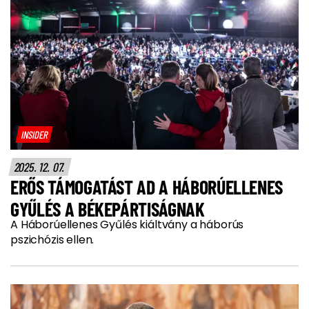
INSIDER
2025. 12. 07.
ERŐS TÁMOGATÁST AD A HÁBORÚELLENES
GYŰLÉS A BÉKEPÁRTISÁGNAK
A Háborúellenes Gyűlés kiáltvány a háborús
pszichózis ellen.