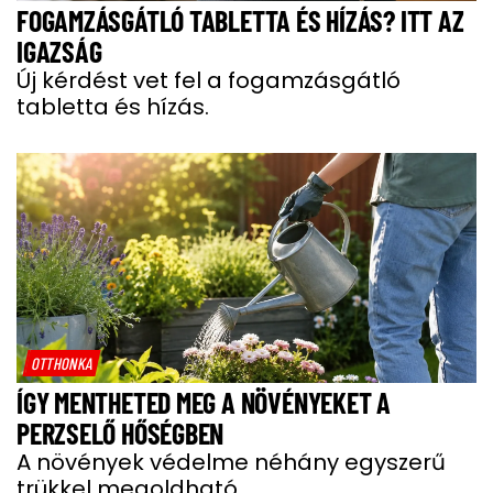
FOGAMZÁSGÁTLÓ TABLETTA ÉS HÍZÁS? ITT AZ
IGAZSÁG
Új kérdést vet fel a fogamzásgátló
tabletta és hízás.
OTTHONKA
ÍGY MENTHETED MEG A NÖVÉNYEKET A
PERZSELŐ HŐSÉGBEN
A növények védelme néhány egyszerű
trükkel megoldható.