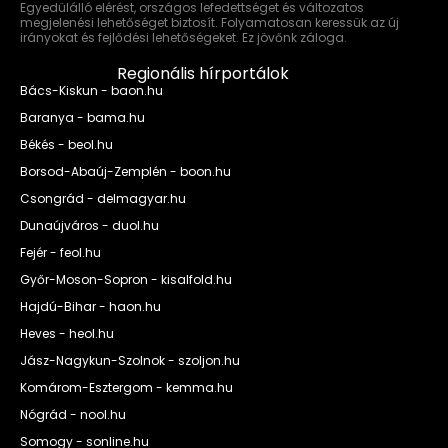
Egyedülálló elérést, országos lefedettséget és változatos
megjelenési lehetőséget biztosít. Folyamatosan keressük az új
irányokat és fejlődési lehetőségeket. Ez jövőnk záloga.
Regionális hírportálok
Bács-Kiskun - baon.hu
Baranya - bama.hu
Békés - beol.hu
Borsod-Abaúj-Zemplén - boon.hu
Csongrád - delmagyar.hu
Dunaújváros - duol.hu
Fejér - feol.hu
Győr-Moson-Sopron - kisalfold.hu
Hajdú-Bihar - haon.hu
Heves - heol.hu
Jász-Nagykun-Szolnok - szoljon.hu
Komárom-Esztergom - kemma.hu
Nógrád - nool.hu
Somogy - sonline.hu