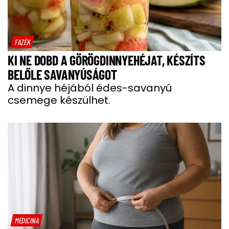
FAZÉK
KI NE DOBD A GÖRÖGDINNYEHÉJAT, KÉSZÍTS
BELŐLE SAVANYÚSÁGOT
A dinnye héjából édes-savanyú
csemege készülhet.
MEDICINA