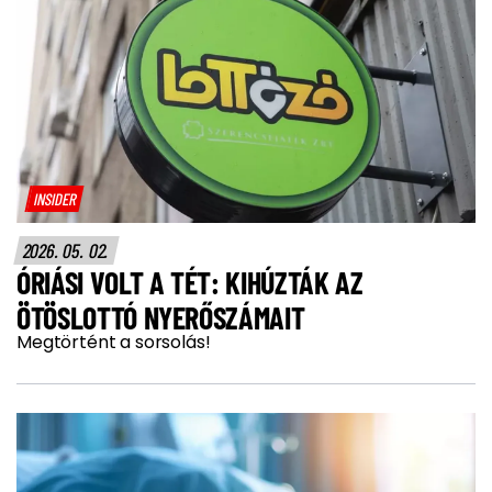
INSIDER
2026. 05. 02.
ÓRIÁSI VOLT A TÉT: KIHÚZTÁK AZ
ÖTÖSLOTTÓ NYERŐSZÁMAIT
Megtörtént a sorsolás!