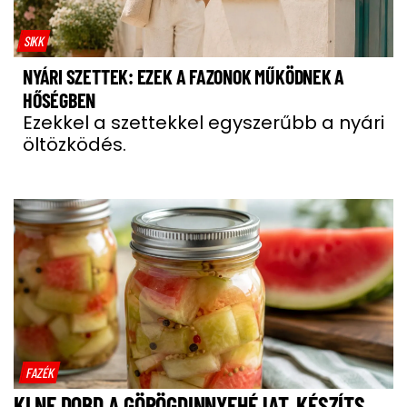
SIKK
NYÁRI SZETTEK: EZEK A FAZONOK MŰKÖDNEK A
HŐSÉGBEN
Ezekkel a szettekkel egyszerűbb a nyári
öltözködés.
FAZÉK
KI NE DOBD A GÖRÖGDINNYEHÉJAT, KÉSZÍTS