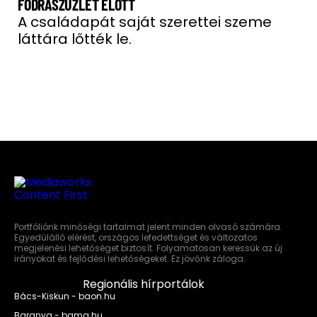
FODRÁSZÜZLET ELŐTT
A családapát saját szerettei szeme
láttára lőtték le.
Portfóliónk minőségi tartalmat jelent minden olvasó számára.
Egyedülálló elérést, országos lefedettséget és változatos
megjelenési lehetőséget biztosít. Folyamatosan keressük az új
irányokat és fejlődési lehetőségeket. Ez jövőnk záloga.
Regionális hírportálok
Bács-Kiskun - baon.hu
Baranya - bama.hu