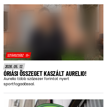
SZTÁRDZSÚSZ
18+
2026. 05. 12.
ÓRIÁSI ÖSSZEGET KASZÁLT AURELIO!
Aurelio több százezer forintot nyert
sportfogadással.