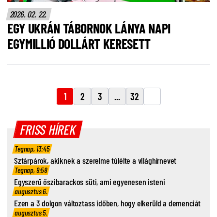
2026. 02. 22.
EGY UKRÁN TÁBORNOK LÁNYA NAPI
EGYMILLIÓ DOLLÁRT KERESETT
1
2
3
...
32
FRISS HÍREK
Tegnap, 13:45
Sztárpárok, akiknek a szerelme túlélte a világhírnevet
Tegnap, 9:58
Egyszerű őszibarackos süti, ami egyenesen isteni
augusztus 6.
Ezen a 3 dolgon változtass időben, hogy elkerüld a demenciát
augusztus 5.