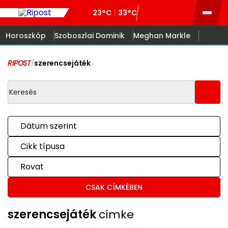
23°C
33°C
Horoszkóp
Szoboszlai Dominik
Meghan Markle
RIPOST
/
szerencsejáték
Dátum szerint
Cikk típusa
Rovat
CSAK CÍMKÉBEN
szerencsejáték
címke