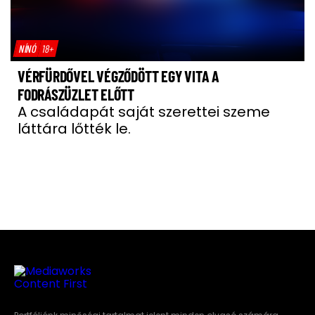
NÍNÓ
18+
VÉRFÜRDŐVEL VÉGZŐDÖTT EGY VITA A
FODRÁSZÜZLET ELŐTT
A családapát saját szerettei szeme
láttára lőtték le.