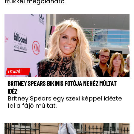
trükkel megoldható.
LELKIZŐ
BRITNEY SPEARS BIKINIS FOTÓJA NEHÉZ MÚLTAT
IDÉZ
Britney Spears egy szexi képpel idézte
fel a fájó múltat.