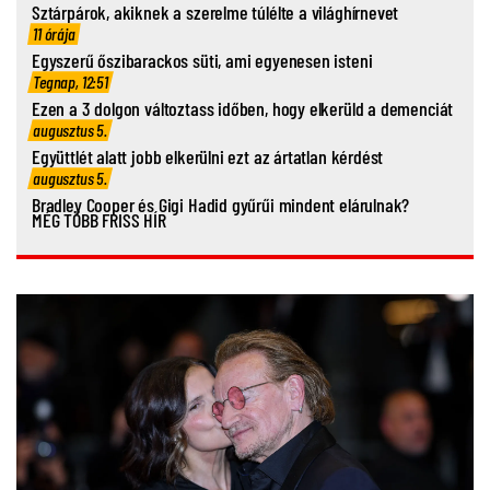
Sztárpárok, akiknek a szerelme túlélte a világhírnevet
11 órája
Egyszerű őszibarackos süti, ami egyenesen isteni
Tegnap, 12:51
Ezen a 3 dolgon változtass időben, hogy elkerüld a demenciát
augusztus 5.
Együttlét alatt jobb elkerülni ezt az ártatlan kérdést
augusztus 5.
Bradley Cooper és Gigi Hadid gyűrűi mindent elárulnak?
MÉG TÖBB FRISS HÍR