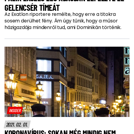
GELENCSÉR TÍMEÁT
Az Exatlon riportere remélte, hogy erre a titokra
sosem derülhet fény. Ám úgy tűnik, hogy a műsor
házigazdája mindenről tud, ami Dominikán történik.
INSIDER
2021. 02. 01.
KORONAVÍRUS: SOKAN MÉG MINDIG NEM