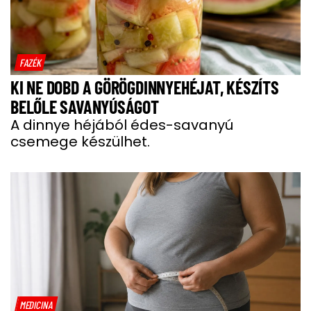
FAZÉK
KI NE DOBD A GÖRÖGDINNYEHÉJAT, KÉSZÍTS
BELŐLE SAVANYÚSÁGOT
A dinnye héjából édes-savanyú
csemege készülhet.
MEDICINA