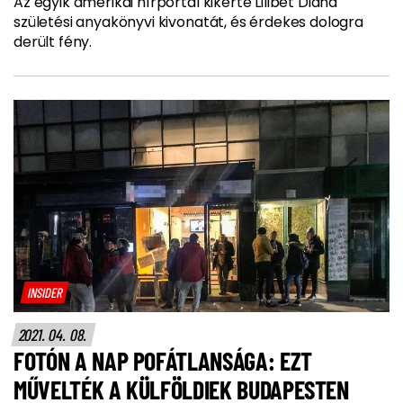
Az egyik amerikai hírportál kikérte Lilibet Diana
születési anyakönyvi kivonatát, és érdekes dologra
derült fény.
INSIDER
2021. 04. 08.
FOTÓN A NAP POFÁTLANSÁGA: EZT
MŰVELTÉK A KÜLFÖLDIEK BUDAPESTEN