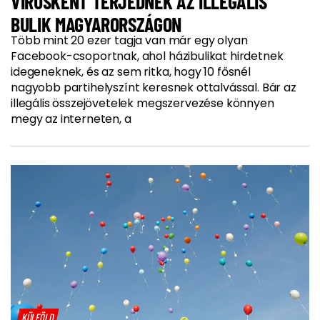
VÍRUSKÉNT TERJEDNEK AZ ILLEGÁLIS
BULIK MAGYARORSZÁGON
Több mint 20 ezer tagja van már egy olyan
Facebook-csoportnak, ahol házibulikat hirdetnek
idegeneknek, és az sem ritka, hogy 10 fősnél
nagyobb partihelyszínt keresnek ottalvással. Bár az
illegális összejövetelek megszervezése könnyen
megy az interneten, a
KÜLFÖLD