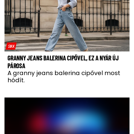
SIKK
GRANNY JEANS BALERINA CIPŐVEL, EZ A NYÁR ÚJ
PÁROSA
A granny jeans balerina cipővel most
hódít.