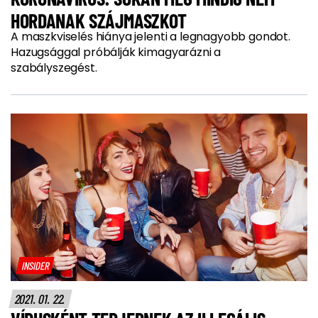
HORDANAK SZÁJMASZKOT
A maszkviselés hiánya jelenti a legnagyobb gondot.
Hazugsággal próbálják kimagyarázni a
szabályszegést.
INSIDER
2021. 01. 22.