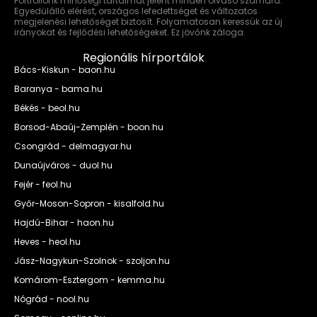
Portfóliónk minőségi tartalmat jelent minden olvasó számára.
Egyedülálló elérést, országos lefedettséget és változatos
megjelenési lehetőséget biztosít. Folyamatosan keressük az új
irányokat és fejlődési lehetőségeket. Ez jövőnk záloga.
Regionális hírportálok
Bács-Kiskun - baon.hu
Baranya - bama.hu
Békés - beol.hu
Borsod-Abaúj-Zemplén - boon.hu
Csongrád - delmagyar.hu
Dunaújváros - duol.hu
Fejér - feol.hu
Győr-Moson-Sopron - kisalfold.hu
Hajdú-Bihar - haon.hu
Heves - heol.hu
Jász-Nagykun-Szolnok - szoljon.hu
Komárom-Esztergom - kemma.hu
Nógrád - nool.hu