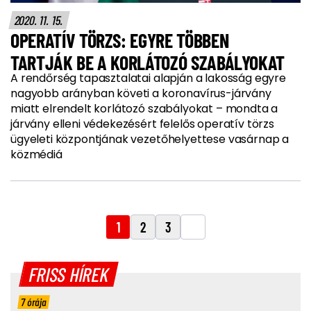
2020. 11. 15.
OPERATÍV TÖRZS: EGYRE TÖBBEN
TARTJÁK BE A KORLÁTOZÓ SZABÁLYOKAT
A rendőrség tapasztalatai alapján a lakosság egyre
nagyobb arányban követi a koronavírus-járvány
miatt elrendelt korlátozó szabályokat – mondta a
járvány elleni védekezésért felelős operatív törzs
ügyeleti központjának vezetőhelyettese vasárnap a
közmédiá
1
2
3
FRISS HÍREK
7 órája