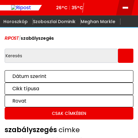
26°C
35°C
Horoszkóp
Szoboszlai Dominik
Meghan Markle
RIPOST
/
szabályszegés
Dátum szerint
Cikk típusa
Rovat
CSAK CÍMKÉBEN
szabályszegés
címke