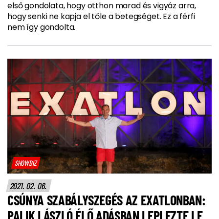
első gondolata, hogy otthon marad és vigyáz arra,
hogy senki ne kapja el tőle a betegséget. Ez a férfi
nem így gondolta.
SHOWBIZ
2021. 02. 06.
CSÚNYA SZABÁLYSZEGÉS AZ EXATLONBAN:
PALIK LÁSZLÓ ÉLŐ ADÁSBAN LEPLEZTE LE