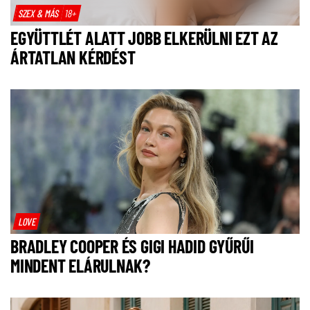
SZEX & MÁS
18+
EGYÜTTLÉT ALATT JOBB ELKERÜLNI EZT AZ
ÁRTATLAN KÉRDÉST
LOVE
BRADLEY COOPER ÉS GIGI HADID GYŰRŰI
MINDENT ELÁRULNAK?