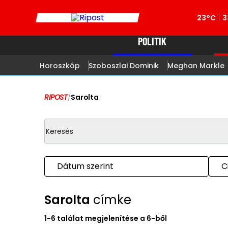
23°C
3
POLITIK
Horoszkóp
Szoboszlai Dominik
Meghan Markle
RIPOST
/
Sarolta
Dátum szerint
C
Sarolta
címke
1-6 találat megjelenítése a 6-ből