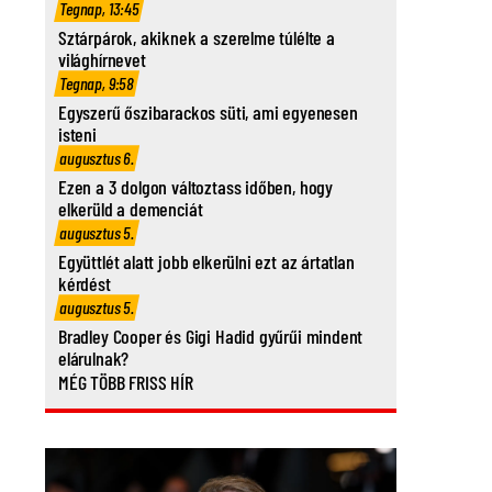
Tegnap, 13:45
Sztárpárok, akiknek a szerelme túlélte a
világhírnevet
Tegnap, 9:58
Egyszerű őszibarackos süti, ami egyenesen
isteni
augusztus 6.
Ezen a 3 dolgon változtass időben, hogy
elkerüld a demenciát
augusztus 5.
Együttlét alatt jobb elkerülni ezt az ártatlan
kérdést
augusztus 5.
Bradley Cooper és Gigi Hadid gyűrűi mindent
elárulnak?
MÉG TÖBB FRISS HÍR