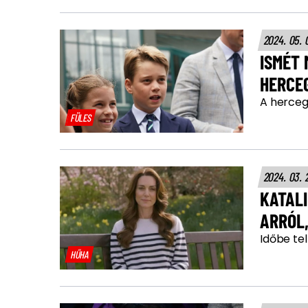
2024. 05. 
ISMÉT
HERCE
A herceg
FÜLES
2024. 03. 
KATALI
ARRÓL
Időbe tel
HŰHA