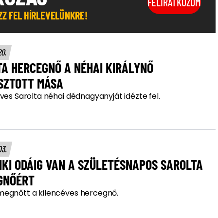
FELIRATKOZOM
OZZ FEL HÍRLEVELÜNKRE!
20.
A HERCEGNŐ A NÉHAI KIRÁLYNŐ
SZTOTT MÁSA
ves Sarolta néhai dédnagyanyját idézte fel.
03.
KI ODÁIG VAN A SZÜLETÉSNAPOS SAROLTA
GNŐÉRT
egnőtt a kilencéves hercegnő.