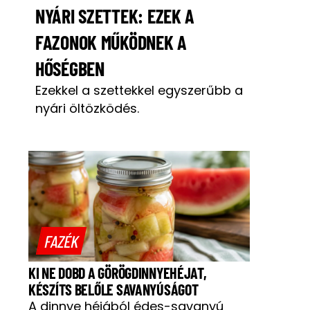
NYÁRI SZETTEK: EZEK A
FAZONOK MŰKÖDNEK A
HŐSÉGBEN
Ezekkel a szettekkel egyszerűbb a
nyári öltözködés.
FAZÉK
KI NE DOBD A GÖRÖGDINNYEHÉJAT,
KÉSZÍTS BELŐLE SAVANYÚSÁGOT
A dinnye héjából édes-savanyú