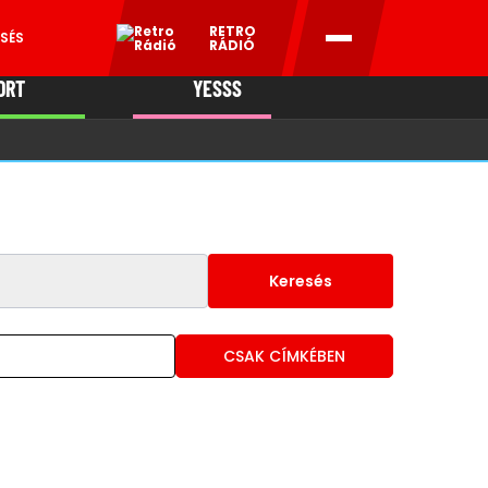
RETRO
SÉS
RÁDIÓ
ORT
YESSS
MANI
Keresés
CSAK CÍMKÉBEN