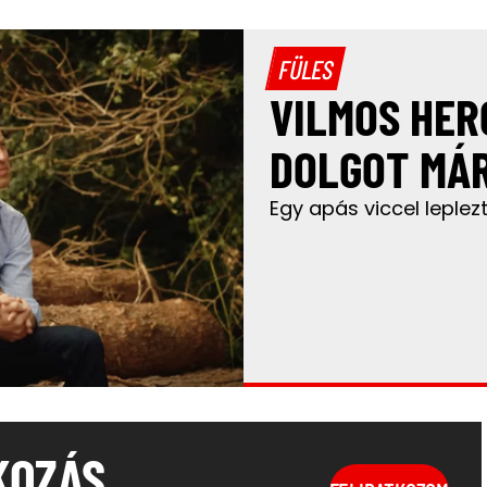
FÜLES
VILMOS HER
DOLGOT MÁR
Egy apás viccel leplez
KOZÁS