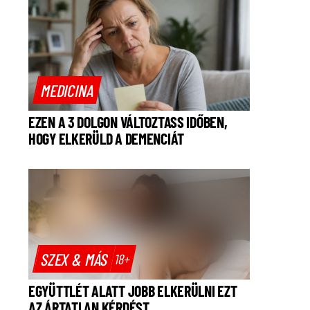
MEDICINA
EZEN A 3 DOLGON VÁLTOZTASS IDŐBEN,
HOGY ELKERÜLD A DEMENCIÁT
SZEX & MÁS
18+
EGYÜTTLÉT ALATT JOBB ELKERÜLNI EZT
AZ ÁRTATLAN KÉRDÉST