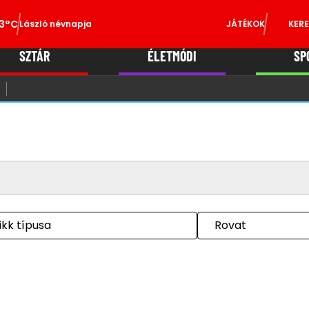
3°C
László névnapja
JÁTÉKOK
KERE
SZTÁR
ÉLETMÓDI
SP
ikk típusa
Rovat