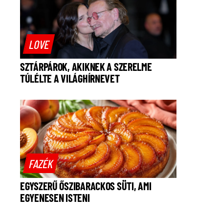
LOVE
SZTÁRPÁROK, AKIKNEK A SZERELME
TÚLÉLTE A VILÁGHÍRNEVET
FAZÉK
EGYSZERŰ ŐSZIBARACKOS SÜTI, AMI
EGYENESEN ISTENI