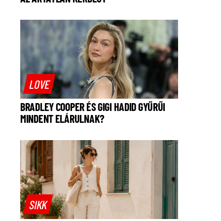
LOVE
BRADLEY COOPER ÉS GIGI HADID GYŰRŰI
MINDENT ELÁRULNAK?
SIKK