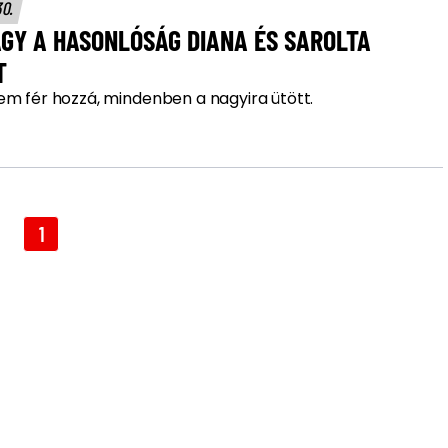
30.
GY A HASONLÓSÁG DIANA ÉS SAROLTA
T
em fér hozzá, mindenben a nagyira ütött.
1