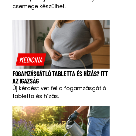
csemege készülhet.
MEDICINA
FOGAMZÁSGÁTLÓ TABLETTA ÉS HÍZÁS? ITT
AZ IGAZSÁG
Új kérdést vet fel a fogamzásgátló
tabletta és hízás.