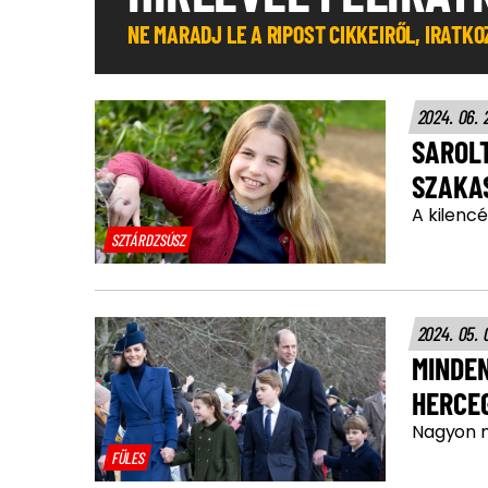
NE MARADJ LE A RIPOST CIKKEIRŐL, IRATK
2024. 06. 
SAROLT
SZAKA
A kilencé
SZTÁRDZSÚSZ
2024. 05. 
MINDEN
HERCE
Nagyon m
FÜLES