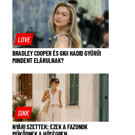
LOVE
BRADLEY COOPER ÉS GIGI HADID GYŰRŰI
MINDENT ELÁRULNAK?
SIKK
NYÁRI SZETTEK: EZEK A FAZONOK
MŰKÖDNEK A HŐSÉGBEN