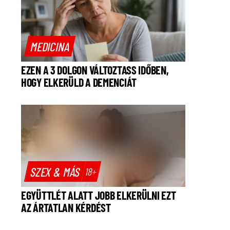
MEDICINA
EZEN A 3 DOLGON VÁLTOZTASS IDŐBEN,
HOGY ELKERÜLD A DEMENCIÁT
SZEX & MÁS
18+
EGYÜTTLÉT ALATT JOBB ELKERÜLNI EZT
AZ ÁRTATLAN KÉRDÉST