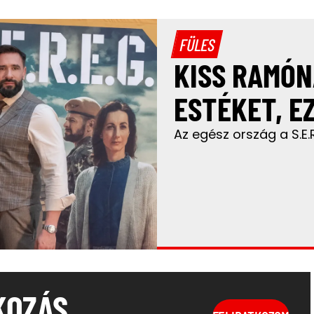
FÜLES
KISS RAMÓN
ESTÉKET, E
Az egész ország a S.E.R
KOZÁS