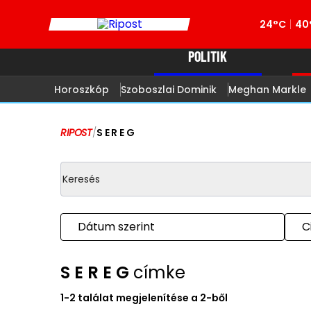
24°C
40
POLITIK
Horoszkóp
Szoboszlai Dominik
Meghan Markle
RIPOST
/
S E R E G
Dátum szerint
C
S E R E G
címke
1-2 találat megjelenítése a 2-ből