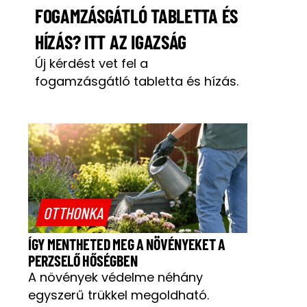
FOGAMZÁSGÁTLÓ TABLETTA ÉS
HÍZÁS? ITT AZ IGAZSÁG
Új kérdést vet fel a
fogamzásgátló tabletta és hízás.
OTTHONKA
ÍGY MENTHETED MEG A NÖVÉNYEKET A
PERZSELŐ HŐSÉGBEN
A növények védelme néhány
egyszerű trükkel megoldható.