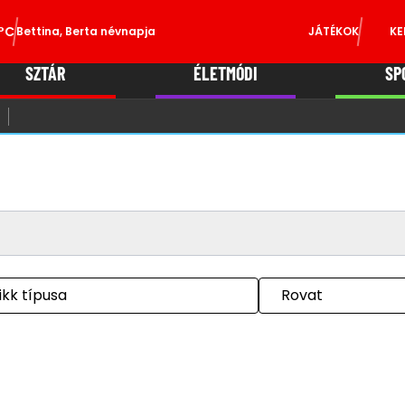
°C
Bettina, Berta névnapja
JÁTÉKOK
KE
SZTÁR
ÉLETMÓDI
SP
ikk típusa
Rovat