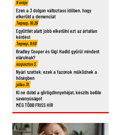
9 órája
Ezen a 3 dolgon változtass időben, hogy
elkerüld a demenciát
Tegnap, 16:29
Együttlét alatt jobb elkerülni ezt az ártatlan
kérdést
Tegnap, 9:59
Bradley Cooper és Gigi Hadid gyűrűi mindent
elárulnak?
augusztus 3.
Nyári szettek: ezek a fazonok működnek a
hőségben
július 31.
Ki ne dobd a görögdinnyehéjat, készíts belőle
savanyúságot
MÉG TÖBB FRISS HÍR