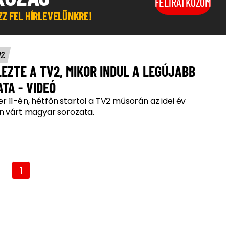
FELIRATKOZOM
OZZ FEL HÍRLEVELÜNKRE!
02.
EZTE A TV2, MIKOR INDUL A LEGÚJABB
TA - VIDEÓ
 11-én, hétfőn startol a TV2 műsorán az idei év
n várt magyar sorozata.
1