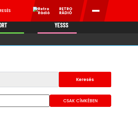
RETRO
RESÉS
RÁDIÓ
ORT
YESSS
MANI
Keresés
CSAK CÍMKÉBEN