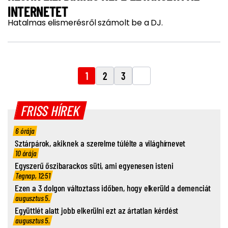
INTERNETET
Hatalmas elismerésről számolt be a DJ.
1
2
3
FRISS HÍREK
6 órája
Sztárpárok, akiknek a szerelme túlélte a világhírnevet
10 órája
Egyszerű őszibarackos süti, ami egyenesen isteni
Tegnap, 12:51
Ezen a 3 dolgon változtass időben, hogy elkerüld a demenciát
augusztus 5.
Együttlét alatt jobb elkerülni ezt az ártatlan kérdést
augusztus 5.