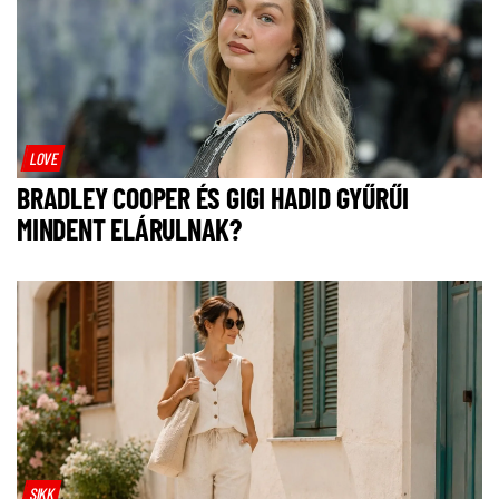
LOVE
BRADLEY COOPER ÉS GIGI HADID GYŰRŰI
MINDENT ELÁRULNAK?
SIKK