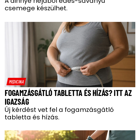
A dinnye héjából édes-savanyú
csemege készülhet.
MEDICINA
FOGAMZÁSGÁTLÓ TABLETTA ÉS HÍZÁS? ITT AZ
IGAZSÁG
Új kérdést vet fel a fogamzásgátló
tabletta és hízás.