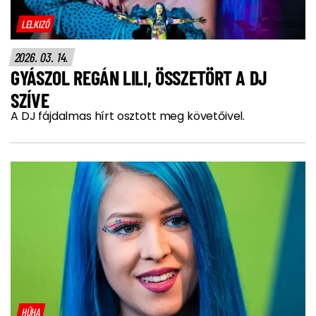
LELKIZŐ
2026. 03. 14.
GYÁSZOL REGÁN LILI, ÖSSZETÖRT A DJ
SZÍVE
A DJ fájdalmas hírt osztott meg követőivel.
HŰHA