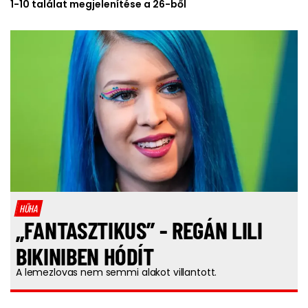
1-10 találat megjelenítése a 26-ből
HŰHA
„FANTASZTIKUS” - REGÁN LILI
BIKINIBEN HÓDÍT
A lemezlovas nem semmi alakot villantott.