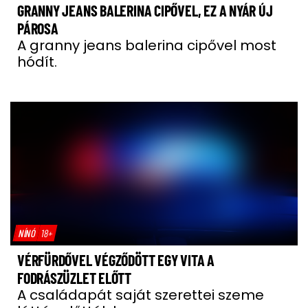
GRANNY JEANS BALERINA CIPŐVEL, EZ A NYÁR ÚJ
PÁROSA
A granny jeans balerina cipővel most
hódít.
NÍNÓ
18+
VÉRFÜRDŐVEL VÉGZŐDÖTT EGY VITA A
FODRÁSZÜZLET ELŐTT
A családapát saját szerettei szeme