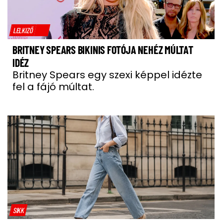
LELKIZŐ
BRITNEY SPEARS BIKINIS FOTÓJA NEHÉZ MÚLTAT
IDÉZ
Britney Spears egy szexi képpel idézte
fel a fájó múltat.
SIKK