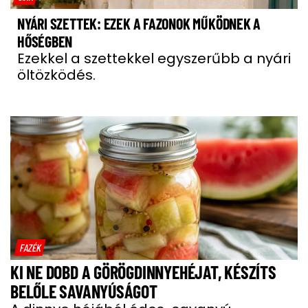
NYÁRI SZETTEK: EZEK A FAZONOK MŰKÖDNEK A
HŐSÉGBEN
Ezekkel a szettekkel egyszerűbb a nyári
öltözködés.
FAZÉK
KI NE DOBD A GÖRÖGDINNYEHÉJAT, KÉSZÍTS
BELŐLE SAVANYÚSÁGOT