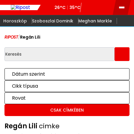
26°C
35°C
Horoszkóp
Szoboszlai Dominik
Meghan Markle
RIPOST
/
Regán Lili
Dátum szerint
Cikk típusa
Rovat
CSAK CÍMKÉBEN
Regán Lili
címke