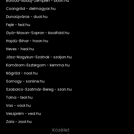
Borsod-Abaúj-Zemplén - boon.hu
Csongrád - delmagyar.hu
Dunaújváros - duol.hu
Fejér - feol.hu
Győr-Moson-Sopron - kisalfold.hu
Hajdú-Bihar - haon.hu
Heves - heol.hu
Jász-Nagykun-Szolnok - szoljon.hu
Komárom-Esztergom - kemma.hu
Nógrád - nool.hu
Somogy - sonline.hu
Szabolcs-Szatmár-Bereg - szon.hu
Tolna - teol.hu
Vas - vaol.hu
Veszprém - veol.hu
Zala - zaol.hu
Közélet