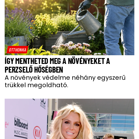
OTTHONKA
ÍGY MENTHETED MEG A NÖVÉNYEKET A
PERZSELŐ HŐSÉGBEN
A növények védelme néhány egyszerű
trükkel megoldható.