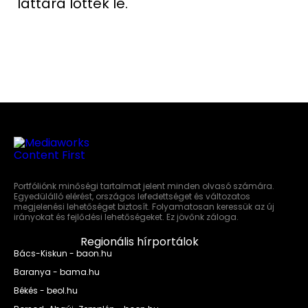
láttára lőtték le.
Portfóliónk minőségi tartalmat jelent minden olvasó számára.
Egyedülálló elérést, országos lefedettséget és változatos
megjelenési lehetőséget biztosít. Folyamatosan keressük az új
irányokat és fejlődési lehetőségeket. Ez jövőnk záloga.
Regionális hírportálok
Bács-Kiskun - baon.hu
Baranya - bama.hu
Békés - beol.hu