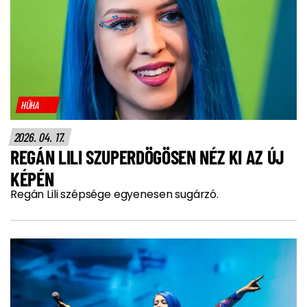
HŰHA
2026. 04. 17.
REGÁN LILI SZUPERDÖGÖSEN NÉZ KI AZ ÚJ
KÉPÉN
Regán Lili szépsége egyenesen sugárzó.