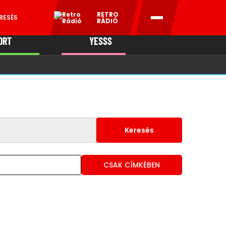
RETRO
RESÉS
RÁDIÓ
ORT
YESSS
MANI
Keresés
CSAK CÍMKÉBEN