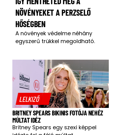
ÍGY MENTHETED MEG A
NÖVÉNYEKET A PERZSELŐ
HŐSÉGBEN
A növények védelme néhány
egyszerű trükkel megoldható.
LELKIZŐ
BRITNEY SPEARS BIKINIS FOTÓJA NEHÉZ
MÚLTAT IDÉZ
Britney Spears egy szexi képpel