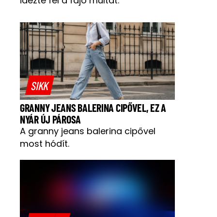
idézte fel a fájó múltat.
SIKK
GRANNY JEANS BALERINA CIPŐVEL, EZ A
NYÁR ÚJ PÁROSA
A granny jeans balerina cipővel
most hódít.