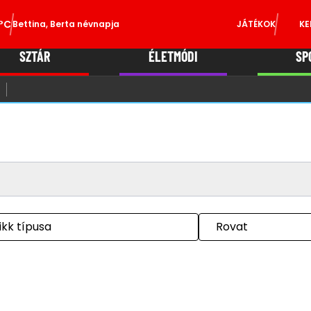
°C
Bettina, Berta névnapja
JÁTÉKOK
KE
SZTÁR
ÉLETMÓDI
SP
ikk típusa
Rovat
e