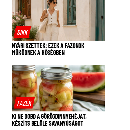
SIKK
NYÁRI SZETTEK: EZEK A FAZONOK
MŰKÖDNEK A HŐSÉGBEN
FAZÉK
KI NE DOBD A GÖRÖGDINNYEHÉJAT,
KÉSZÍTS BELŐLE SAVANYÚSÁGOT