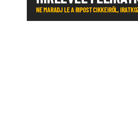
NE MARADJ LE A RIPOST CIKKEIRŐL, IRATK