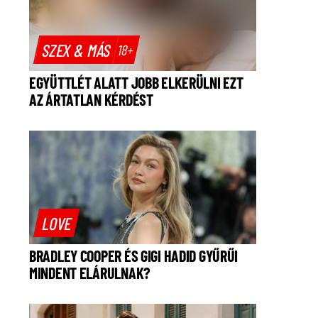
SZEX & MÁS
18+
EGYÜTTLÉT ALATT JOBB ELKERÜLNI EZT
AZ ÁRTATLAN KÉRDÉST
LOVE
BRADLEY COOPER ÉS GIGI HADID GYŰRŰI
MINDENT ELÁRULNAK?