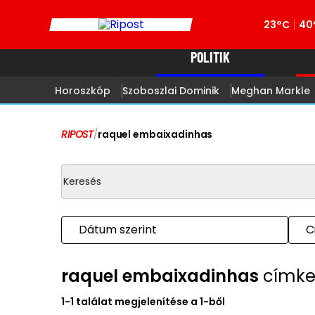
23°C
40
POLITIK
Horoszkóp
Szoboszlai Dominik
Meghan Markle
RIPOST
/
raquel embaixadinhas
Dátum szerint
C
raquel embaixadinhas
címk
1-1 találat megjelenítése a 1-ből