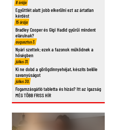
8 órája
Együttlét alatt jobb elkerülni ezt az ártatlan
kérdést
15 órája
Bradley Cooper és Gigi Hadid gyűrűi mindent
elárulnak?
augusztus 3.
Nyári szettek: ezek a fazonok működnek a
hőségben
július 31.
Ki ne dobd a görögdinnyehéjat, készíts belőle
savanyúságot
július 30.
Fogamzásgátló tabletta és hízás? Itt az igazság
MÉG TÖBB FRISS HÍR