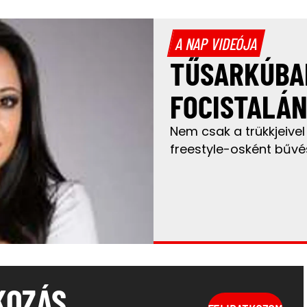
A NAP VIDEÓJA
TŰSARKÚBAN
FOCISTALÁN
Nem csak a trükkjeivel
freestyle-osként bűvé
KOZÁS