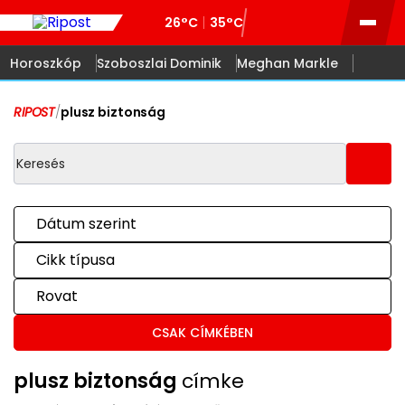
26°C
35°C
Horoszkóp
Szoboszlai Dominik
Meghan Markle
RIPOST
/
plusz biztonság
Dátum szerint
Cikk típusa
Rovat
CSAK CÍMKÉBEN
plusz biztonság
címke