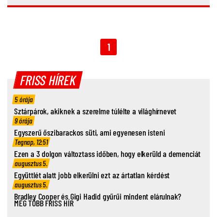
1
FRISS HÍREK
5 órája
Sztárpárok, akiknek a szerelme túlélte a világhírnevet
9 órája
Egyszerű őszibarackos süti, ami egyenesen isteni
Tegnap, 12:51
Ezen a 3 dolgon változtass időben, hogy elkerüld a demenciát
augusztus 5.
Együttlét alatt jobb elkerülni ezt az ártatlan kérdést
augusztus 5.
Bradley Cooper és Gigi Hadid gyűrűi mindent elárulnak?
MÉG TÖBB FRISS HÍR