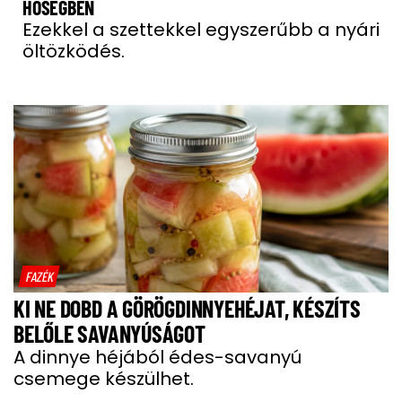
HŐSÉGBEN
Ezekkel a szettekkel egyszerűbb a nyári
öltözködés.
FAZÉK
KI NE DOBD A GÖRÖGDINNYEHÉJAT, KÉSZÍTS
BELŐLE SAVANYÚSÁGOT
A dinnye héjából édes-savanyú
csemege készülhet.