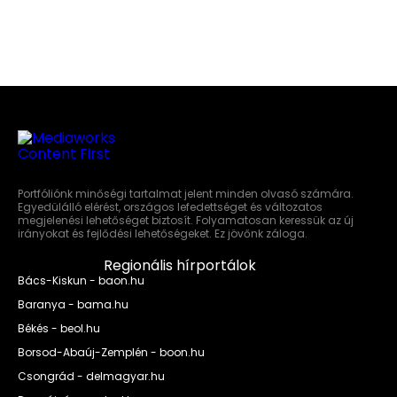
Portfóliónk minőségi tartalmat jelent minden olvasó számára.
Egyedülálló elérést, országos lefedettséget és változatos
megjelenési lehetőséget biztosít. Folyamatosan keressük az új
irányokat és fejlődési lehetőségeket. Ez jövőnk záloga.
Regionális hírportálok
Bács-Kiskun - baon.hu
Baranya - bama.hu
Békés - beol.hu
Borsod-Abaúj-Zemplén - boon.hu
Csongrád - delmagyar.hu