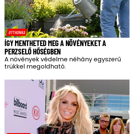
OTTHONKA
ÍGY MENTHETED MEG A NÖVÉNYEKET A
PERZSELŐ HŐSÉGBEN
A növények védelme néhány egyszerű
trükkel megoldható.