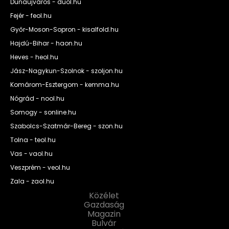
Dunaújváros - duol.hu
Fejér - feol.hu
Győr-Moson-Sopron - kisalfold.hu
Hajdú-Bihar - haon.hu
Heves - heol.hu
Jász-Nagykun-Szolnok - szoljon.hu
Komárom-Esztergom - kemma.hu
Nógrád - nool.hu
Somogy - sonline.hu
Szabolcs-Szatmár-Bereg - szon.hu
Tolna - teol.hu
Vas - vaol.hu
Veszprém - veol.hu
Zala - zaol.hu
Közélet
Gazdaság
Magazin
Bulvár