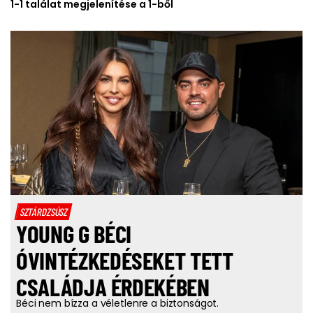
1-1 találat megjelenítése a 1-ből
SZTÁRDZSÚSZ
YOUNG G BÉCI
ÓVINTÉZKEDÉSEKET TETT
CSALÁDJA ÉRDEKÉBEN
Béci nem bízza a véletlenre a biztonságot.