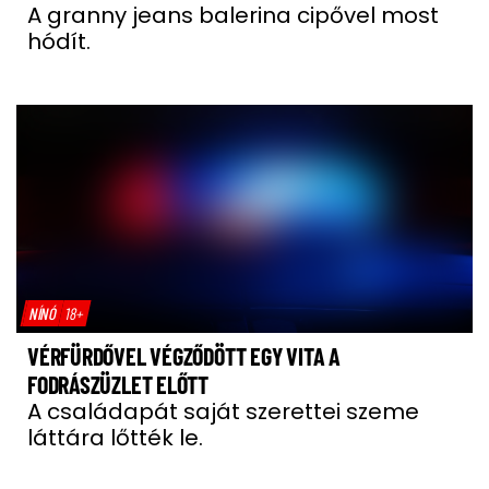
A granny jeans balerina cipővel most
hódít.
NÍNÓ
18+
VÉRFÜRDŐVEL VÉGZŐDÖTT EGY VITA A
FODRÁSZÜZLET ELŐTT
A családapát saját szerettei szeme
láttára lőtték le.