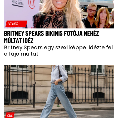
LELKIZŐ
BRITNEY SPEARS BIKINIS FOTÓJA NEHÉZ
MÚLTAT IDÉZ
Britney Spears egy szexi képpel idézte fel
a fájó múltat.
SIKK