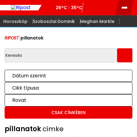
26°C
35°C
Horoszkóp
Szoboszlai Dominik
Meghan Markle
RIPOST
/
pillanatok
Dátum szerint
Cikk típusa
Rovat
CSAK CÍMKÉBEN
pillanatok
címke