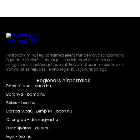
Portfóliónk minőségi tartalmat jelent minden olvasó számára.
Egyedülálló elérést, országos lefedettséget és változatos
megjelenési lehetőséget biztosít. Folyamatosan keressük az új
irányokat és fejlődési lehetőségeket. Ez jövőnk záloga.
Regionális hírportálok
Bács-Kiskun - baon.hu
Baranya - bama.hu
Békés - beol.hu
Borsod-Abaúj-Zemplén - boon.hu
Csongrád - delmagyar.hu
Dunaújváros - duol.hu
Fejér - feol.hu