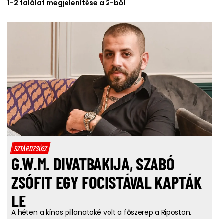
1-2 találat megjelenítése a 2-ből
SZTÁRDZSÚSZ
G.W.M. DIVATBAKIJA, SZABÓ
ZSÓFIT EGY FOCISTÁVAL KAPTÁK
LE
A héten a kínos pillanatoké volt a főszerep a Riposton.