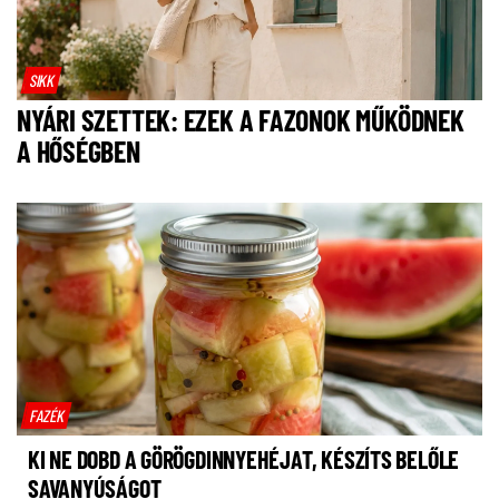
SIKK
NYÁRI SZETTEK: EZEK A FAZONOK MŰKÖDNEK
A HŐSÉGBEN
FAZÉK
KI NE DOBD A GÖRÖGDINNYEHÉJAT, KÉSZÍTS BELŐLE
SAVANYÚSÁGOT