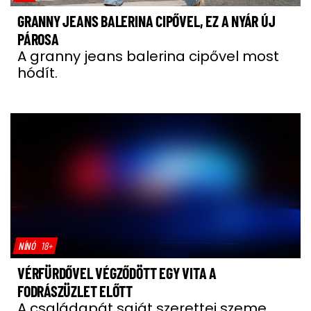
GRANNY JEANS BALERINA CIPŐVEL, EZ A NYÁR ÚJ
PÁROSA
A granny jeans balerina cipővel most
hódít.
NÍNÓ
18+
VÉRFÜRDŐVEL VÉGZŐDÖTT EGY VITA A
FODRÁSZÜZLET ELŐTT
A családapát saját szerettei szeme