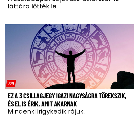
láttára lőtték le.
EZO
EZ A 3 CSILLAGJEGY IGAZI NAGYSÁGRA TÖREKSZIK,
ÉS EL IS ÉRIK, AMIT AKARNAK
Mindenki irigykedik rájuk.