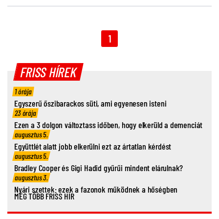
1
FRISS HÍREK
1 órája
Egyszerű őszibarackos süti, ami egyenesen isteni
23 órája
Ezen a 3 dolgon változtass időben, hogy elkerüld a demenciát
augusztus 5.
Együttlét alatt jobb elkerülni ezt az ártatlan kérdést
augusztus 5.
Bradley Cooper és Gigi Hadid gyűrűi mindent elárulnak?
augusztus 3.
Nyári szettek: ezek a fazonok működnek a hőségben
MÉG TÖBB FRISS HÍR