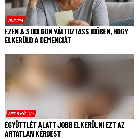
MEDICINA
EZEN A 3 DOLGON VÁLTOZTASS IDŐBEN, HOGY
ELKERÜLD A DEMENCIÁT
SZEX & MÁS
18+
EGYÜTTLÉT ALATT JOBB ELKERÜLNI EZT AZ
ÁRTATLAN KÉRDÉST