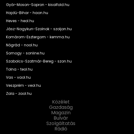
Győr-Moson-Sopron - kisalfold.hu
Hajdú-Bihar - haon.hu
Heves - heol.hu
Jász-Nagykun-Szolnok - szoljon.hu
Komárom-Esztergom - kemma.hu
Nógrád - nool.hu
Somogy - sonline.hu
Szabolcs-Szatmár-Bereg - szon.hu
Tolna - teol.hu
Vas - vaol.hu
Veszprém - veol.hu
Zala - zaol.hu
Közélet
Gazdaság
Magazin
Bulvár
Szolgáltatás
Rádió