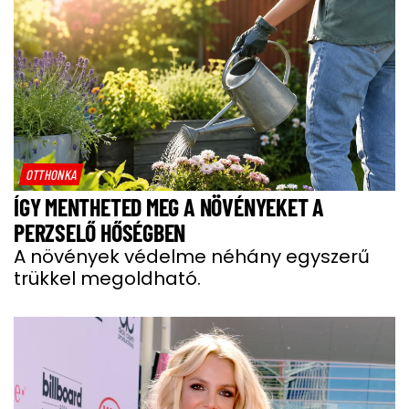
OTTHONKA
ÍGY MENTHETED MEG A NÖVÉNYEKET A
PERZSELŐ HŐSÉGBEN
A növények védelme néhány egyszerű
trükkel megoldható.