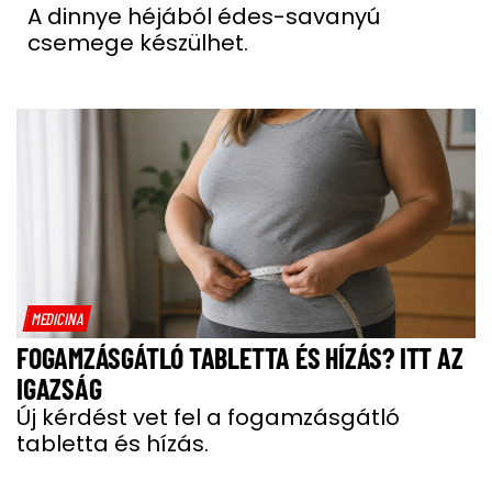
A dinnye héjából édes-savanyú
csemege készülhet.
MEDICINA
FOGAMZÁSGÁTLÓ TABLETTA ÉS HÍZÁS? ITT AZ
IGAZSÁG
Új kérdést vet fel a fogamzásgátló
tabletta és hízás.