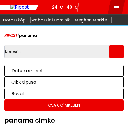
24°C
40°C
Horoszkóp
Szoboszlai Dominik
Meghan Markle
RIPOST
/
panama
Dátum szerint
Cikk típusa
Rovat
CSAK CÍMKÉBEN
panama
címke