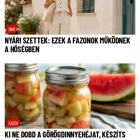
SIKK
NYÁRI SZETTEK: EZEK A FAZONOK MŰKÖDNEK
A HŐSÉGBEN
FAZÉK
KI NE DOBD A GÖRÖGDINNYEHÉJAT, KÉSZÍTS