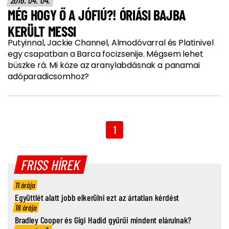
MÉG HOGY Ő A JÓFIÚ?! ÓRIÁSI BAJBA
KERÜLT MESSI
Putyinnal, Jackie Channel, Almodóvarral és Platinivel
egy csapatban a Barca focizsenije. Mégsem lehet
büszke rá. Mi köze az aranylabdásnak a panamai
adóparadicsomhoz?
1
FRISS HÍREK
11 órája
Együttlét alatt jobb elkerülni ezt az ártatlan kérdést
18 órája
Bradley Cooper és Gigi Hadid gyűrűi mindent elárulnak?