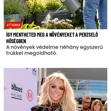
OTTHONKA
ÍGY MENTHETED MEG A NÖVÉNYEKET A PERZSELŐ
HŐSÉGBEN
A növények védelme néhány egyszerű
trükkel megoldható.