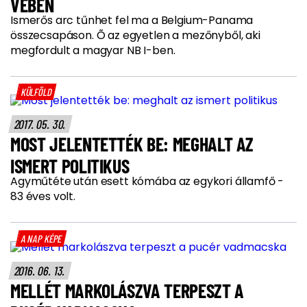
VÉBÉN
Ismerős arc tűnhet fel ma a Belgium-Panama
összecsapáson. Õ az egyetlen a mezőnyből, aki
megfordult a magyar NB I-ben.
KÜLFÖLD
2017. 05. 30.
MOST JELENTETTÉK BE: MEGHALT AZ
ISMERT POLITIKUS
Agyműtéte után esett kómába az egykori államfő -
83 éves volt.
A NAP KÉPE
2016. 06. 13.
MELLÉT MARKOLÁSZVA TERPESZT A