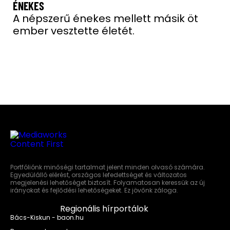
ÉNEKES
A népszerű énekes mellett másik öt
ember vesztette életét.
Portfóliónk minőségi tartalmat jelent minden olvasó számára.
Egyedülálló elérést, országos lefedettséget és változatos
megjelenési lehetőséget biztosít. Folyamatosan keressük az új
irányokat és fejlődési lehetőségeket. Ez jövőnk záloga.
Regionális hírportálok
Bács-Kiskun - baon.hu