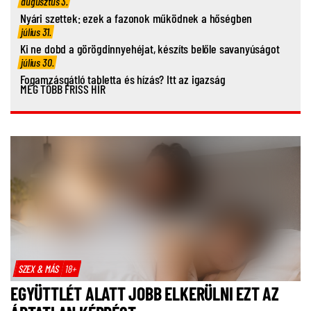
augusztus 3.
Nyári szettek: ezek a fazonok működnek a hőségben
július 31.
Ki ne dobd a görögdinnyehéjat, készíts belőle savanyúságot
július 30.
Fogamzásgátló tabletta és hízás? Itt az igazság
MÉG TÖBB FRISS HÍR
SZEX & MÁS
18+
EGYÜTTLÉT ALATT JOBB ELKERÜLNI EZT AZ