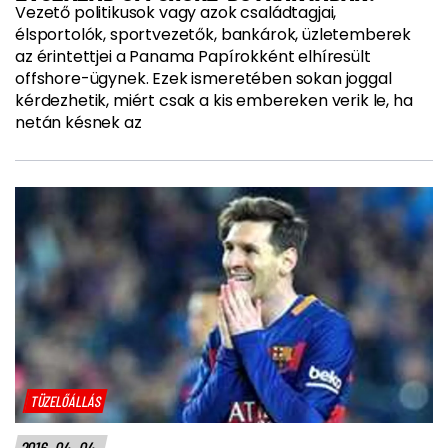
Vezető politikusok vagy azok családtagjai,
élsportolók, sportvezetők, bankárok, üzletemberek
az érintettjei a Panama Papírokként elhíresült
offshore-ügynek. Ezek ismeretében sokan joggal
kérdezhetik, miért csak a kis embereken verik le, ha
netán késnek az
TÜZELŐÁLLÁS
2016. 04. 04.