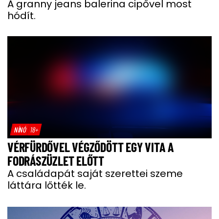
A granny jeans balerina cipővel most
hódít.
NÍNÓ
18+
VÉRFÜRDŐVEL VÉGZŐDÖTT EGY VITA A
FODRÁSZÜZLET ELŐTT
A családapát saját szerettei szeme
láttára lőtték le.