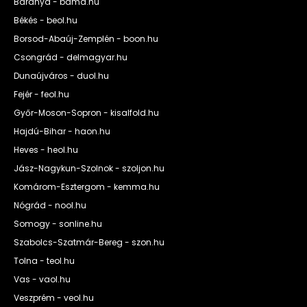
Baranya - bama.hu
Békés - beol.hu
Borsod-Abaúj-Zemplén - boon.hu
Csongrád - delmagyar.hu
Dunaújváros - duol.hu
Fejér - feol.hu
Győr-Moson-Sopron - kisalfold.hu
Hajdú-Bihar - haon.hu
Heves - heol.hu
Jász-Nagykun-Szolnok - szoljon.hu
Komárom-Esztergom - kemma.hu
Nógrád - nool.hu
Somogy - sonline.hu
Szabolcs-Szatmár-Bereg - szon.hu
Tolna - teol.hu
Vas - vaol.hu
Veszprém - veol.hu