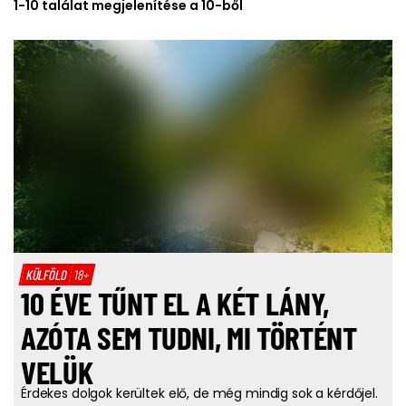
1-10 találat megjelenítése a 10-ből
KÜLFÖLD
18+
10 ÉVE TŰNT EL A KÉT LÁNY,
AZÓTA SEM TUDNI, MI TÖRTÉNT
VELÜK
Érdekes dolgok kerültek elő, de még mindig sok a kérdőjel.