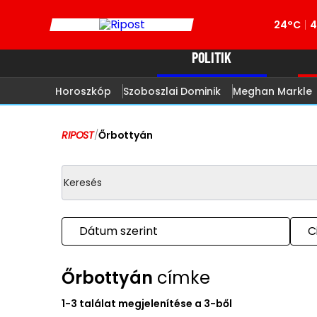
24°C
4
POLITIK
Horoszkóp
Szoboszlai Dominik
Meghan Markle
RIPOST
/
Őrbottyán
Dátum szerint
C
Őrbottyán
címke
1-3 találat megjelenítése a 3-ből