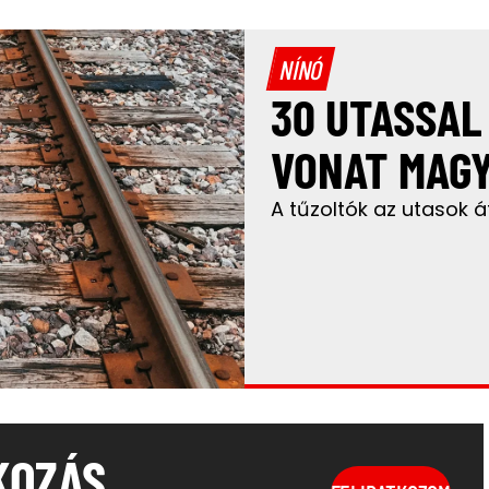
NÍNÓ
30 UTASSAL
VONAT MAG
A tűzoltók az utasok á
KOZÁS