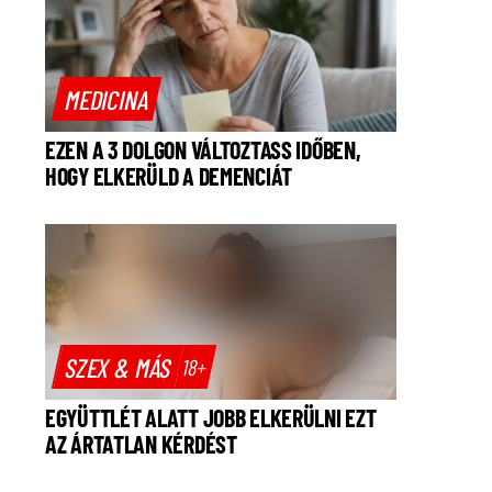
MEDICINA
EZEN A 3 DOLGON VÁLTOZTASS IDŐBEN,
HOGY ELKERÜLD A DEMENCIÁT
SZEX & MÁS
18+
EGYÜTTLÉT ALATT JOBB ELKERÜLNI EZT
AZ ÁRTATLAN KÉRDÉST