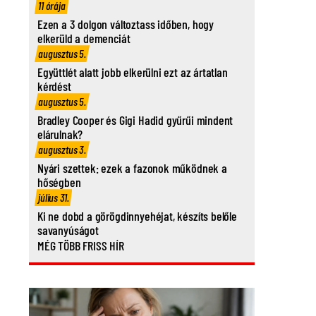
11 órája
Ezen a 3 dolgon változtass időben, hogy
elkerüld a demenciát
augusztus 5.
Együttlét alatt jobb elkerülni ezt az ártatlan
kérdést
augusztus 5.
Bradley Cooper és Gigi Hadid gyűrűi mindent
elárulnak?
augusztus 3.
Nyári szettek: ezek a fazonok működnek a
hőségben
július 31.
Ki ne dobd a görögdinnyehéjat, készíts belőle
savanyúságot
MÉG TÖBB FRISS HÍR