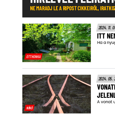
NE MARADJ LE A RIPOST CIKKEIRŐL, IRATK
2024. 11. 
ITT NE
Ha a nyu
OTTHONKA
2024. 05. 
VONAT
JELEN
A vonat 
NÍNÓ