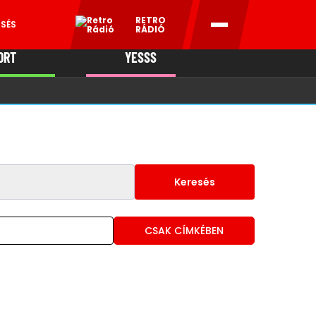
RETRO
ESÉS
RÁDIÓ
ORT
YESSS
MANI
Keresés
CSAK CÍMKÉBEN