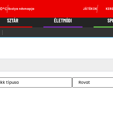
0°C
Ibolya névnapja
JÁTÉKOK
KER
SZTÁR
ÉLETMÓDI
SP
ikk típusa
Rovat