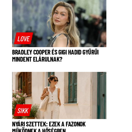
LOVE
BRADLEY COOPER ÉS GIGI HADID GYŰRŰI
MINDENT ELÁRULNAK?
SIKK
NYÁRI SZETTEK: EZEK A FAZONOK
MŰKÖDNEK A HŐSÉGBEN