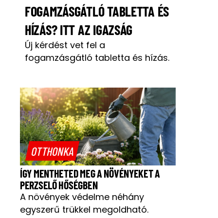
FOGAMZÁSGÁTLÓ TABLETTA ÉS
HÍZÁS? ITT AZ IGAZSÁG
Új kérdést vet fel a
fogamzásgátló tabletta és hízás.
OTTHONKA
ÍGY MENTHETED MEG A NÖVÉNYEKET A
PERZSELŐ HŐSÉGBEN
A növények védelme néhány
egyszerű trükkel megoldható.