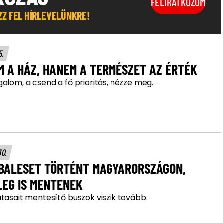
FELIRATKOZOM
OZZ FEL HÍRLEVELÜNKRE!
05.
M A HÁZ, HANEM A TERMÉSZET AZ ÉRTÉK
galom, a csend a fő prioritás, nézze meg.
30.
BALESET TÖRTÉNT MAGYARORSZÁGON,
LEG IS MENTENEK
utasait mentesítő buszok viszik tovább.