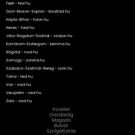
Fejér - feol.hu
Győr-Moson-Sopron - kisalfold.hu
Hajdú-Bihar - haon.hu
Heves - heol.hu
Jász-Nagykun-Szolnok - szoljon.hu
Komárom-Esztergom - kemma.hu
Nógrád - nool.hu
Somogy - sonline.hu
Szabolcs-Szatmár-Bereg - szon.hu
Tolna - teol.hu
Vas - vaol.hu
Veszprém - veol.hu
Zala - zaol.hu
Közélet
Gazdaság
Magazin
Bulvár
Szolgáltatás