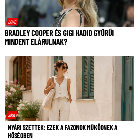
LOVE
BRADLEY COOPER ÉS GIGI HADID GYŰRŰI
MINDENT ELÁRULNAK?
SIKK
NYÁRI SZETTEK: EZEK A FAZONOK MŰKÖDNEK A
HŐSÉGBEN