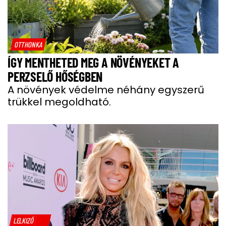
OTTHONKA
ÍGY MENTHETED MEG A NÖVÉNYEKET A
PERZSELŐ HŐSÉGBEN
A növények védelme néhány egyszerű
trükkel megoldható.
LELKIZŐ