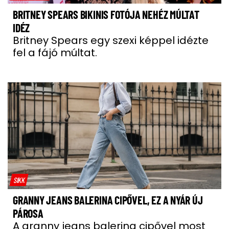
BRITNEY SPEARS BIKINIS FOTÓJA NEHÉZ MÚLTAT
IDÉZ
Britney Spears egy szexi képpel idézte
fel a fájó múltat.
SIKK
GRANNY JEANS BALERINA CIPŐVEL, EZ A NYÁR ÚJ
PÁROSA
A granny jeans balerina cipővel most