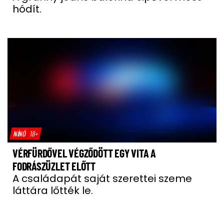
hódít.
NÍNÓ
18+
VÉRFÜRDŐVEL VÉGZŐDÖTT EGY VITA A
FODRÁSZÜZLET ELŐTT
A családapát saját szerettei szeme
láttára lőtték le.