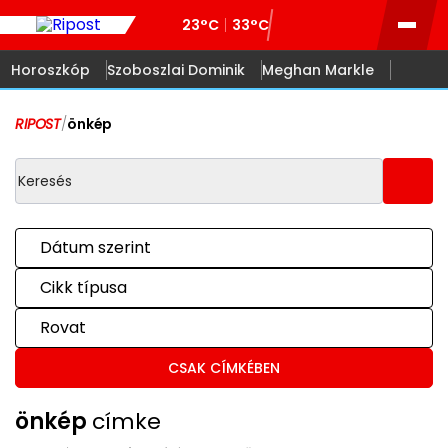
23°C
33°C
Horoszkóp
Szoboszlai Dominik
Meghan Markle
RIPOST
/
önkép
Dátum szerint
Cikk típusa
Rovat
CSAK CÍMKÉBEN
önkép
címke