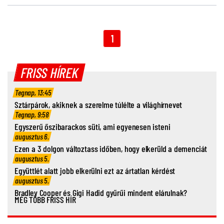
1
FRISS HÍREK
Tegnap, 13:45
Sztárpárok, akiknek a szerelme túlélte a világhírnevet
Tegnap, 9:58
Egyszerű őszibarackos süti, ami egyenesen isteni
augusztus 6.
Ezen a 3 dolgon változtass időben, hogy elkerüld a demenciát
augusztus 5.
Együttlét alatt jobb elkerülni ezt az ártatlan kérdést
augusztus 5.
Bradley Cooper és Gigi Hadid gyűrűi mindent elárulnak?
MÉG TÖBB FRISS HÍR