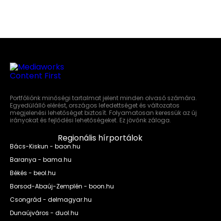
Portfóliónk minőségi tartalmat jelent minden olvasó számára.
Egyedülálló elérést, országos lefedettséget és változatos
megjelenési lehetőséget biztosít. Folyamatosan keressük az új
irányokat és fejlődési lehetőségeket. Ez jövőnk záloga.
Regionális hírportálok
Bács-Kiskun - baon.hu
Baranya - bama.hu
Békés - beol.hu
Borsod-Abaúj-Zemplén - boon.hu
Csongrád - delmagyar.hu
Dunaújváros - duol.hu