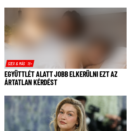
SZEX & MÁS
18+
EGYÜTTLÉT ALATT JOBB ELKERÜLNI EZT AZ
ÁRTATLAN KÉRDÉST