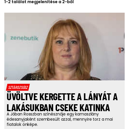
1-2 találat megjelenítése a 2-ből
SZTÁRDZSÚSZ
ÜVÖLTVE KERGETTE A LÁNYÁT A
LAKÁSUKBAN CSEKE KATINKA
A Jóban Rosszban színésznője egy kamaszlány
édesanyjaként szembesült azzal, mennyire torz a mai
fiatalok önképe.