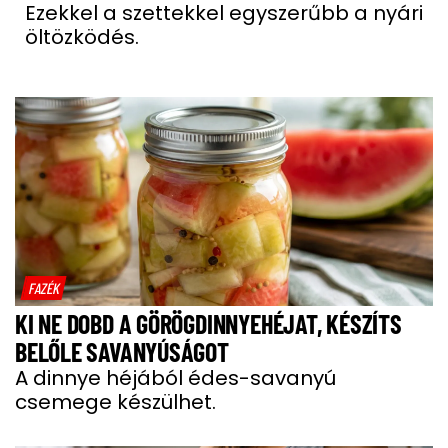
Ezekkel a szettekkel egyszerűbb a nyári
öltözködés.
FAZÉK
KI NE DOBD A GÖRÖGDINNYEHÉJAT, KÉSZÍTS
BELŐLE SAVANYÚSÁGOT
A dinnye héjából édes-savanyú
csemege készülhet.