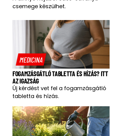
csemege készülhet.
MEDICINA
FOGAMZÁSGÁTLÓ TABLETTA ÉS HÍZÁS? ITT
AZ IGAZSÁG
Új kérdést vet fel a fogamzásgátló
tabletta és hízás.