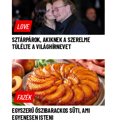
LOVE
SZTÁRPÁROK, AKIKNEK A SZERELME
TÚLÉLTE A VILÁGHÍRNEVET
FAZÉK
EGYSZERŰ ŐSZIBARACKOS SÜTI, AMI
EGYENESEN ISTENI