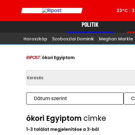
23°C
3
POLITIK
Horoszkóp
Szoboszlai Dominik
Meghan Markle
RIPOST
/
ókori Egyiptom
Dátum szerint
C
ókori Egyiptom
címke
1-3 találat megjelenítése a 3-ből