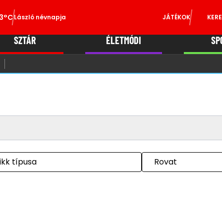
3°C
László névnapja
JÁTÉKOK
KERE
SZTÁR
ÉLETMÓDI
SP
ikk típusa
Rovat