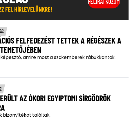
FELIRATKOZOM
OZZ FEL HÍRLEVELÜNKRE!
08.
CIÓS FELFEDEZÉST TETTEK A RÉGÉSZEK A
 TEMETŐJÉBEN
lképesztő, amire most a szakemberek rábukkantak.
9.
ERÜLT AZ ÓKORI EGYIPTOMI SÍRGÖDRÖK
RA
 bizonyítékot találtak.