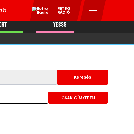
RETRO
SÉS
RÁDIÓ
ORT
YESSS
MANI
Keresés
CSAK CÍMKÉBEN