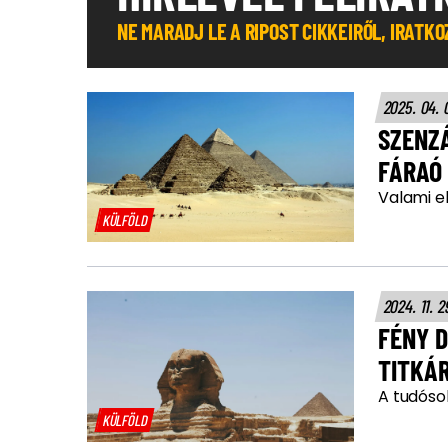
NE MARADJ LE A RIPOST CIKKEIRŐL, IRATK
2025. 04. 
SZENZÁ
FÁRAÓ
Valami e
KÜLFÖLD
2024. 11. 2
FÉNY D
TITKÁ
A tudósok
KÜLFÖLD