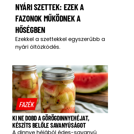
NYÁRI SZETTEK: EZEK A
FAZONOK MŰKÖDNEK A
HŐSÉGBEN
Ezekkel a szettekkel egyszerűbb a
nyári öltözködés.
FAZÉK
KI NE DOBD A GÖRÖGDINNYEHÉJAT,
KÉSZÍTS BELŐLE SAVANYÚSÁGOT
A dinnye héjából édes-savanyú