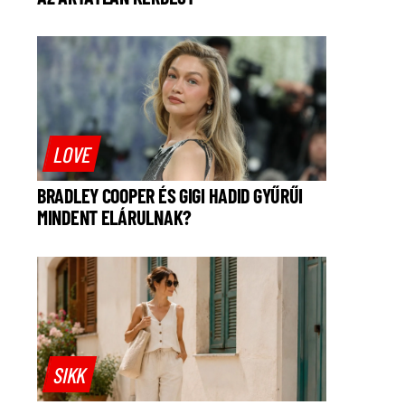
LOVE
BRADLEY COOPER ÉS GIGI HADID GYŰRŰI
MINDENT ELÁRULNAK?
SIKK