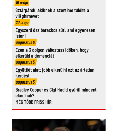
16 órája
Sztárpárok, akiknek a szerelme túlélte a
világhírnevet
20 órája
Egyszerű őszibarackos süti, ami egyenesen
isteni
augusztus 6.
Ezen a 3 dolgon változtass időben, hogy
elkerüld a demenciát
augusztus 5.
Együttlét alatt jobb elkerülni ezt az ártatlan
kérdést
augusztus 5.
Bradley Cooper és Gigi Hadid gyűrűi mindent
elárulnak?
MÉG TÖBB FRISS HÍR