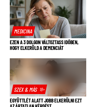
MEDICINA
EZEN A 3 DOLGON VÁLTOZTASS IDŐBEN,
HOGY ELKERÜLD A DEMENCIÁT
SZEX & MÁS
18+
EGYÜTTLÉT ALATT JOBB ELKERÜLNI EZT
AZ ÁRTATLAN KÉRDÉST