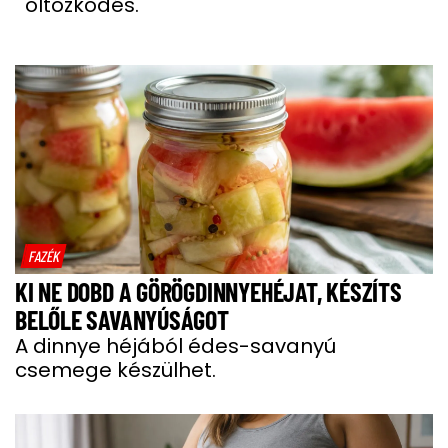
öltözködés.
FAZÉK
KI NE DOBD A GÖRÖGDINNYEHÉJAT, KÉSZÍTS
BELŐLE SAVANYÚSÁGOT
A dinnye héjából édes-savanyú
csemege készülhet.