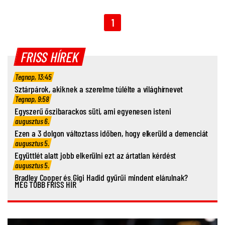
1
FRISS HÍREK
Tegnap, 13:45
Sztárpárok, akiknek a szerelme túlélte a világhírnevet
Tegnap, 9:58
Egyszerű őszibarackos süti, ami egyenesen isteni
augusztus 6.
Ezen a 3 dolgon változtass időben, hogy elkerüld a demenciát
augusztus 5.
Együttlét alatt jobb elkerülni ezt az ártatlan kérdést
augusztus 5.
Bradley Cooper és Gigi Hadid gyűrűi mindent elárulnak?
MÉG TÖBB FRISS HÍR