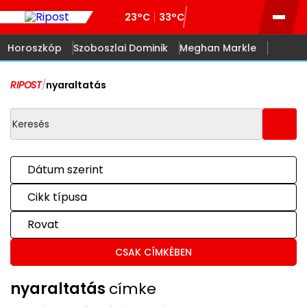
23°C
33°C
Horoszkóp
Szoboszlai Dominik
Meghan Markle
RIPOST
/
nyaraltatás
Dátum szerint
Cikk típusa
Rovat
CSAK CÍMKÉBEN
nyaraltatás
címke