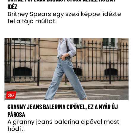
IDÉZ
Britney Spears egy szexi képpel idézte
fel a fájó múltat.
SIKK
GRANNY JEANS BALERINA CIPŐVEL, EZ A NYÁR ÚJ
PÁROSA
A granny jeans balerina cipővel most
hódít.