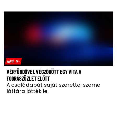
NÍNÓ
18+
VÉRFÜRDŐVEL VÉGZŐDÖTT EGY VITA A
FODRÁSZÜZLET ELŐTT
A családapát saját szerettei szeme
láttára lőtték le.