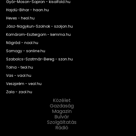
Győr-Moson-Sopron - kisalfold.hu
Hajdú-Bihar - haon.hu
Heves - heol.hu
Jász-Nagykun-Szolnok - szoljon.hu
Komárom-Esztergom - kemma.hu
Nógrád - nool.hu
Somogy - sonline.hu
Szabolcs-Szatmár-Bereg - szon.hu
Tolna - teol.hu
Vas - vaol.hu
Veszprém - veol.hu
Zala - zaol.hu
Közélet
Gazdaság
Magazin
Bulvár
Szolgáltatás
Rádió