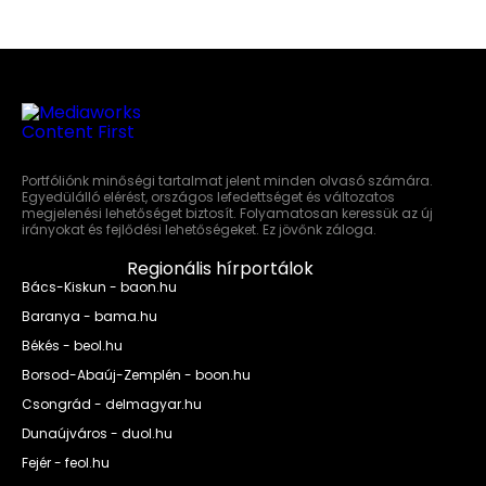
Portfóliónk minőségi tartalmat jelent minden olvasó számára.
Egyedülálló elérést, országos lefedettséget és változatos
megjelenési lehetőséget biztosít. Folyamatosan keressük az új
irányokat és fejlődési lehetőségeket. Ez jövőnk záloga.
Regionális hírportálok
Bács-Kiskun - baon.hu
Baranya - bama.hu
Békés - beol.hu
Borsod-Abaúj-Zemplén - boon.hu
Csongrád - delmagyar.hu
Dunaújváros - duol.hu
Fejér - feol.hu