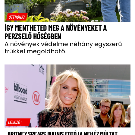
OTTHONKA
ÍGY MENTHETED MEG A NÖVÉNYEKET A
PERZSELŐ HŐSÉGBEN
A növények védelme néhány egyszerű
trükkel megoldható.
LELKIZŐ
BRITNEY SPEARS BIKINIS FOTÓJA NEHÉZ MÚLTAT