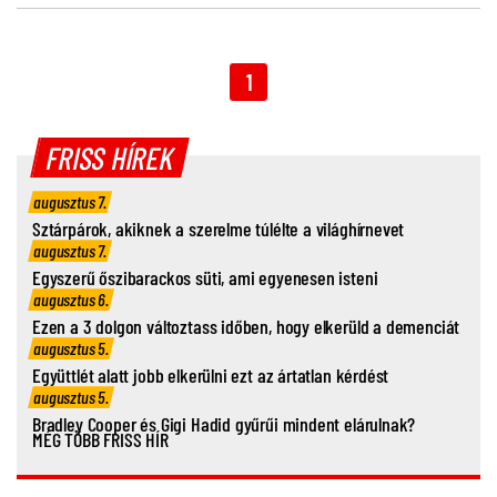
1
FRISS HÍREK
augusztus 7.
Sztárpárok, akiknek a szerelme túlélte a világhírnevet
augusztus 7.
Egyszerű őszibarackos süti, ami egyenesen isteni
augusztus 6.
Ezen a 3 dolgon változtass időben, hogy elkerüld a demenciát
augusztus 5.
Együttlét alatt jobb elkerülni ezt az ártatlan kérdést
augusztus 5.
Bradley Cooper és Gigi Hadid gyűrűi mindent elárulnak?
MÉG TÖBB FRISS HÍR