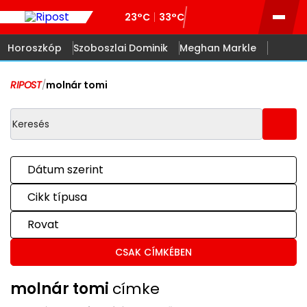
23°C
33°C
Horoszkóp
Szoboszlai Dominik
Meghan Markle
RIPOST
/
molnár tomi
Dátum szerint
Cikk típusa
Rovat
CSAK CÍMKÉBEN
molnár tomi
címke