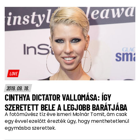
LOVE
2019. 09. 18.
CINTHYA DICTATOR VALLOMÁSA: ÍGY
SZERETETT BELE A LEGJOBB BARÁTJÁBA
A fotóművész tíz éve ismeri Molnár Tomit, ám csak
egy évvel ezelőtt érezték úgy, hogy menthetetlenül
egymásba szerettek.