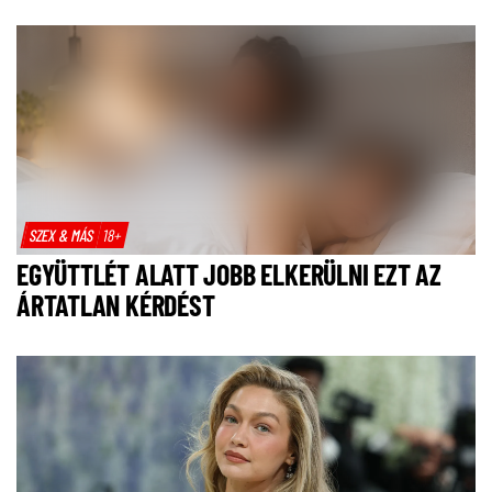
SZEX & MÁS
18+
EGYÜTTLÉT ALATT JOBB ELKERÜLNI EZT AZ
ÁRTATLAN KÉRDÉST