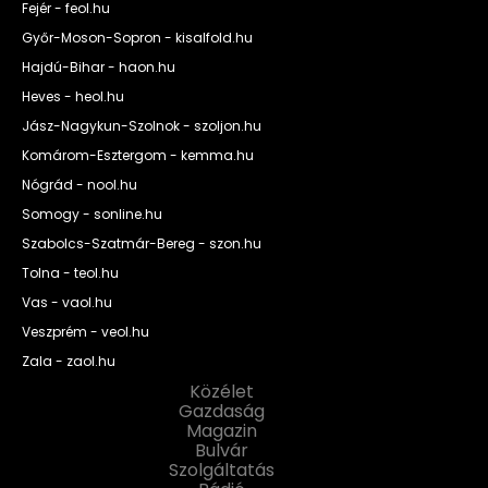
Fejér - feol.hu
Győr-Moson-Sopron - kisalfold.hu
Hajdú-Bihar - haon.hu
Heves - heol.hu
Jász-Nagykun-Szolnok - szoljon.hu
Komárom-Esztergom - kemma.hu
Nógrád - nool.hu
Somogy - sonline.hu
Szabolcs-Szatmár-Bereg - szon.hu
Tolna - teol.hu
Vas - vaol.hu
Veszprém - veol.hu
Zala - zaol.hu
Közélet
Gazdaság
Magazin
Bulvár
Szolgáltatás