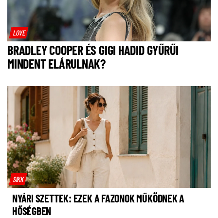
LOVE
BRADLEY COOPER ÉS GIGI HADID GYŰRŰI
MINDENT ELÁRULNAK?
SIKK
NYÁRI SZETTEK: EZEK A FAZONOK MŰKÖDNEK A
HŐSÉGBEN