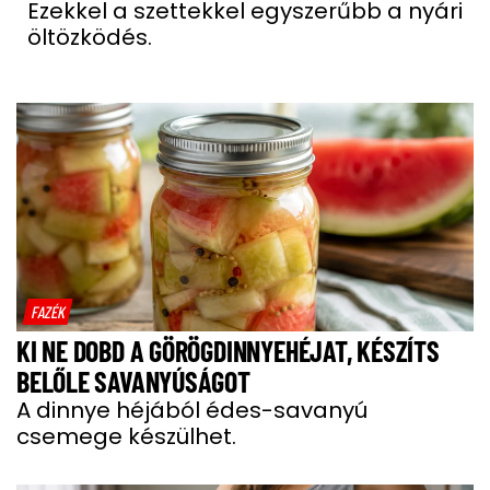
Ezekkel a szettekkel egyszerűbb a nyári
öltözködés.
FAZÉK
KI NE DOBD A GÖRÖGDINNYEHÉJAT, KÉSZÍTS
BELŐLE SAVANYÚSÁGOT
A dinnye héjából édes-savanyú
csemege készülhet.