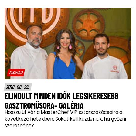
SHOWBIZ
2018. 08. 29.
ELINDULT MINDEN IDŐK LEGSIKERESEBB
GASZTROMŰSORA- GALÉRIA
Hosszú út vár a MasterChef VIP sztárszakácsaira a
következő hetekben. Sokat kell küzdeniük, ha győzni
szeretnének.