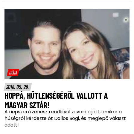
HŰHA
2018. 05. 28.
HOPPÁ, HŰTLENSÉGÉRŐL VALLOTT A
MAGYAR SZTÁR!
A népszerű zenész rendkívül zavarba jött, amikor a
hűségről kérdezte őt Dallos Bogi, és meglepő választ
adott!