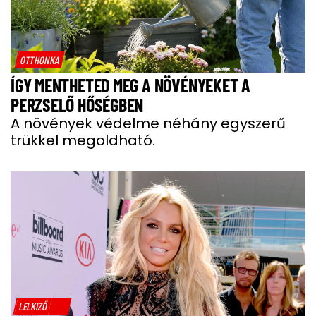
OTTHONKA
ÍGY MENTHETED MEG A NÖVÉNYEKET A
PERZSELŐ HŐSÉGBEN
A növények védelme néhány egyszerű
trükkel megoldható.
LELKIZŐ