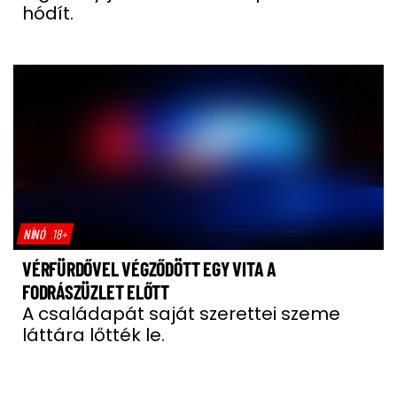
hódít.
NÍNÓ
18+
VÉRFÜRDŐVEL VÉGZŐDÖTT EGY VITA A
FODRÁSZÜZLET ELŐTT
A családapát saját szerettei szeme
láttára lőtték le.