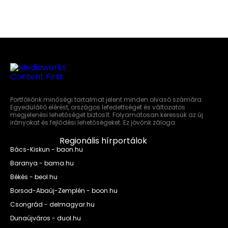
Portfóliónk minőségi tartalmat jelent minden olvasó számára.
Egyedülálló elérést, országos lefedettséget és változatos
megjelenési lehetőséget biztosít. Folyamatosan keressük az új
irányokat és fejlődési lehetőségeket. Ez jövőnk záloga.
Regionális hírportálok
Bács-Kiskun - baon.hu
Baranya - bama.hu
Békés - beol.hu
Borsod-Abaúj-Zemplén - boon.hu
Csongrád - delmagyar.hu
Dunaújváros - duol.hu