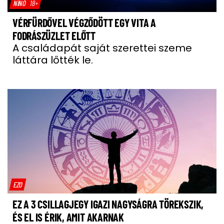
NÍNÓ
18+
VÉRFÜRDŐVEL VÉGZŐDÖTT EGY VITA A
FODRÁSZÜZLET ELŐTT
A családapát saját szerettei szeme
láttára lőtték le.
EZO
EZ A 3 CSILLAGJEGY IGAZI NAGYSÁGRA TÖREKSZIK,
ÉS EL IS ÉRIK, AMIT AKARNAK