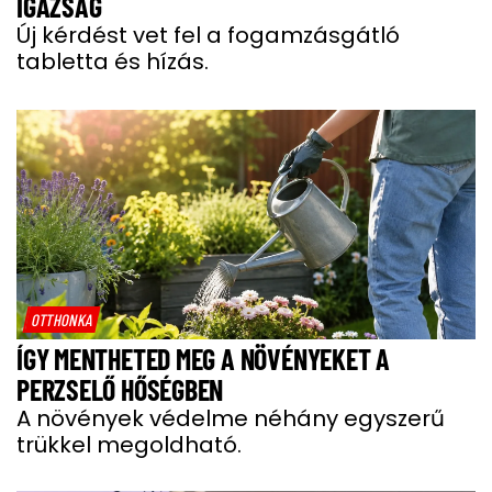
IGAZSÁG
Új kérdést vet fel a fogamzásgátló
tabletta és hízás.
OTTHONKA
ÍGY MENTHETED MEG A NÖVÉNYEKET A
PERZSELŐ HŐSÉGBEN
A növények védelme néhány egyszerű
trükkel megoldható.