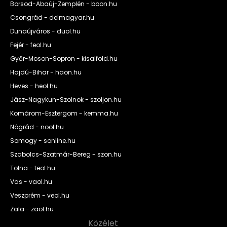
Borsod-Abaúj-Zemplén - boon.hu
Csongrád - delmagyar.hu
Dunaújváros - duol.hu
Fejér - feol.hu
Győr-Moson-Sopron - kisalfold.hu
Hajdú-Bihar - haon.hu
Heves - heol.hu
Jász-Nagykun-Szolnok - szoljon.hu
Komárom-Esztergom - kemma.hu
Nógrád - nool.hu
Somogy - sonline.hu
Szabolcs-Szatmár-Bereg - szon.hu
Tolna - teol.hu
Vas - vaol.hu
Veszprém - veol.hu
Zala - zaol.hu
Közélet