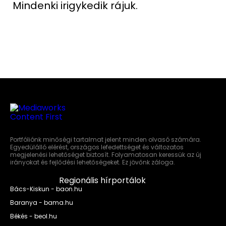
Mindenki irigykedik rájuk.
Portfóliónk minőségi tartalmat jelent minden olvasó számára.
Egyedülálló elérést, országos lefedettséget és változatos
megjelenési lehetőséget biztosít. Folyamatosan keressük az új
irányokat és fejlődési lehetőségeket. Ez jövőnk záloga.
Regionális hírportálok
Bács-Kiskun - baon.hu
Baranya - bama.hu
Békés - beol.hu