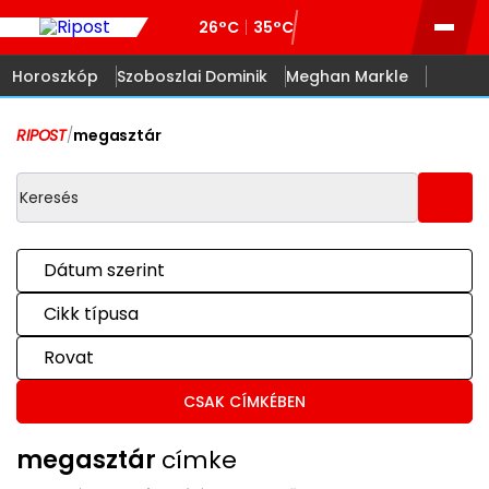
26°C
35°C
Horoszkóp
Szoboszlai Dominik
Meghan Markle
RIPOST
/
megasztár
Dátum szerint
Cikk típusa
Rovat
CSAK CÍMKÉBEN
megasztár
címke