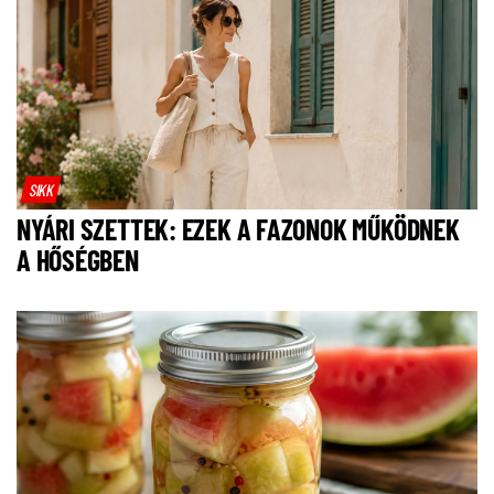
SIKK
NYÁRI SZETTEK: EZEK A FAZONOK MŰKÖDNEK
A HŐSÉGBEN