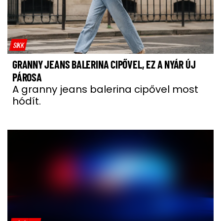
SIKK
GRANNY JEANS BALERINA CIPŐVEL, EZ A NYÁR ÚJ
PÁROSA
A granny jeans balerina cipővel most
hódít.