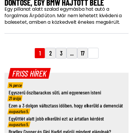
DÖNTŐSE, EGY BMW HAJTOTT BELE
Egy pillanat alatt szalad egymásba hat autó a
forgalmas Árpád úton. Már nem lehetett kivédeni a
balesetet, amiben a közkedvelt énekes megsérült.
1
2
3
...
17
FRISS HÍREK
14 perce
Egyszerű őszibarackos süti, ami egyenesen isteni
21 órája
Ezen a 3 dolgon változtass időben, hogy elkerüld a demenciát
augusztus 5.
Együttlét alatt jobb elkerülni ezt az ártatlan kérdést
augusztus 5.
Bradley Cooper és Gigi Hadid gyűrűi mindent elárulnak?