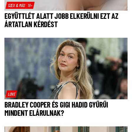
SZEX & MÁS
18+
EGYÜTTLÉT ALATT JOBB ELKERÜLNI EZT AZ
ÁRTATLAN KÉRDÉST
LOVE
BRADLEY COOPER ÉS GIGI HADID GYŰRŰI
MINDENT ELÁRULNAK?