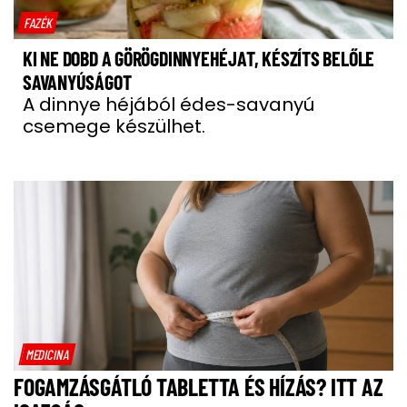
FAZÉK
KI NE DOBD A GÖRÖGDINNYEHÉJAT, KÉSZÍTS BELŐLE
SAVANYÚSÁGOT
A dinnye héjából édes-savanyú
csemege készülhet.
MEDICINA
FOGAMZÁSGÁTLÓ TABLETTA ÉS HÍZÁS? ITT AZ