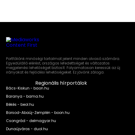
Portfóliónk minőségi tartalmat jelent minden olvasó számára.
Egyedülálló elérést, országos lefedettséget és változatos
megjelenési lehetőséget biztosít. Folyamatosan keressük az új
irányokat és fejlődési lehetőségeket. Ez jövőnk záloga.
Regionális hírportálok
Bács-Kiskun - baon.hu
Baranya - bama.hu
Békés - beol.hu
Borsod-Abaúj-Zemplén - boon.hu
Csongrád - delmagyar.hu
Dunaújváros - duol.hu