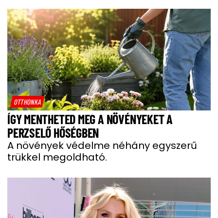
OTTHONKA
ÍGY MENTHETED MEG A NÖVÉNYEKET A
PERZSELŐ HŐSÉGBEN
A növények védelme néhány egyszerű
trükkel megoldható.