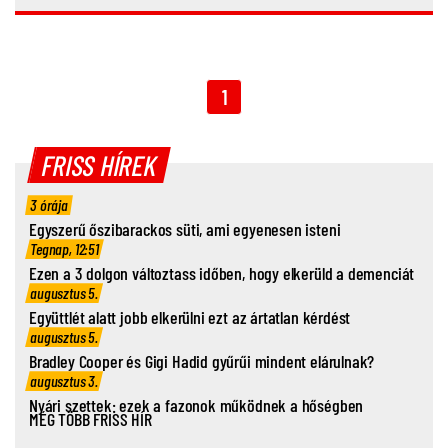
1
FRISS HÍREK
3 órája
Egyszerű őszibarackos süti, ami egyenesen isteni
Tegnap, 12:51
Ezen a 3 dolgon változtass időben, hogy elkerüld a demenciát
augusztus 5.
Együttlét alatt jobb elkerülni ezt az ártatlan kérdést
augusztus 5.
Bradley Cooper és Gigi Hadid gyűrűi mindent elárulnak?
augusztus 3.
Nyári szettek: ezek a fazonok működnek a hőségben
MÉG TÖBB FRISS HÍR