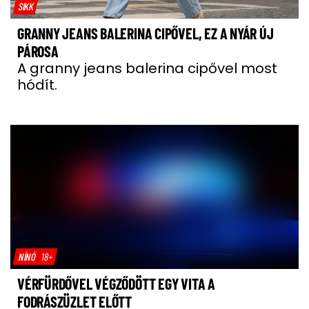
SIKK
GRANNY JEANS BALERINA CIPŐVEL, EZ A NYÁR ÚJ
PÁROSA
A granny jeans balerina cipővel most
hódít.
NÍNÓ
18+
VÉRFÜRDŐVEL VÉGZŐDÖTT EGY VITA A
FODRÁSZÜZLET ELŐTT