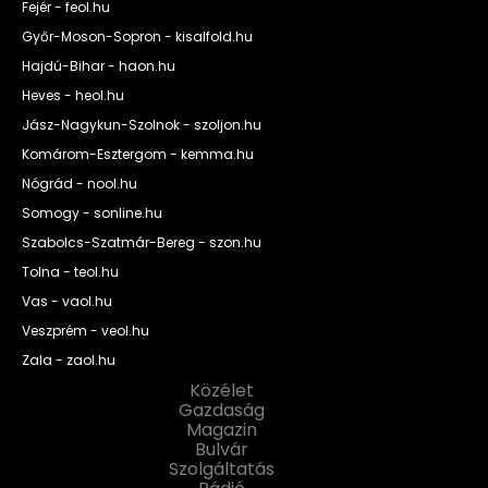
Fejér - feol.hu
Győr-Moson-Sopron - kisalfold.hu
Hajdú-Bihar - haon.hu
Heves - heol.hu
Jász-Nagykun-Szolnok - szoljon.hu
Komárom-Esztergom - kemma.hu
Nógrád - nool.hu
Somogy - sonline.hu
Szabolcs-Szatmár-Bereg - szon.hu
Tolna - teol.hu
Vas - vaol.hu
Veszprém - veol.hu
Zala - zaol.hu
Közélet
Gazdaság
Magazin
Bulvár
Szolgáltatás