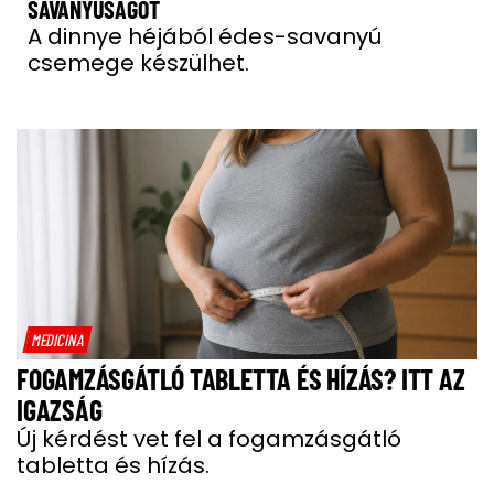
SAVANYÚSÁGOT
A dinnye héjából édes-savanyú
csemege készülhet.
MEDICINA
FOGAMZÁSGÁTLÓ TABLETTA ÉS HÍZÁS? ITT AZ
IGAZSÁG
Új kérdést vet fel a fogamzásgátló
tabletta és hízás.