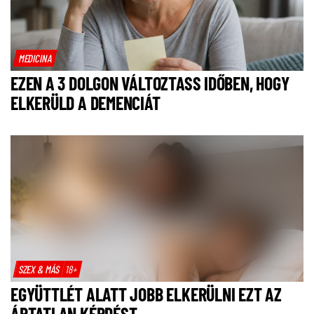
MEDICINA
EZEN A 3 DOLGON VÁLTOZTASS IDŐBEN, HOGY
ELKERÜLD A DEMENCIÁT
SZEX & MÁS
18+
EGYÜTTLÉT ALATT JOBB ELKERÜLNI EZT AZ
ÁRTATLAN KÉRDÉST