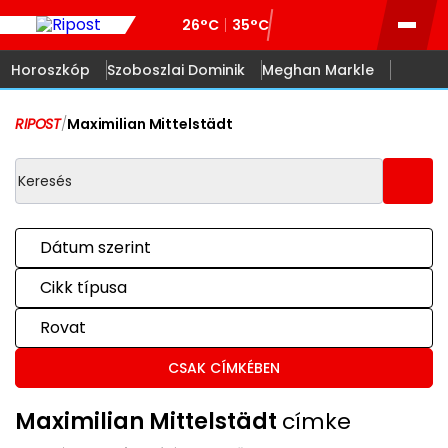
26°C
35°C
Horoszkóp
Szoboszlai Dominik
Meghan Markle
RIPOST
/
Maximilian Mittelstädt
Dátum szerint
Cikk típusa
Rovat
CSAK CÍMKÉBEN
Maximilian Mittelstädt
címke