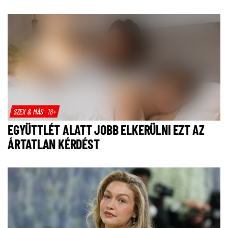
SZEX & MÁS
18+
EGYÜTTLÉT ALATT JOBB ELKERÜLNI EZT AZ
ÁRTATLAN KÉRDÉST