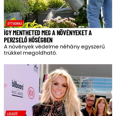
OTTHONKA
ÍGY MENTHETED MEG A NÖVÉNYEKET A
PERZSELŐ HŐSÉGBEN
A növények védelme néhány egyszerű
trükkel megoldható.
LELKIZŐ