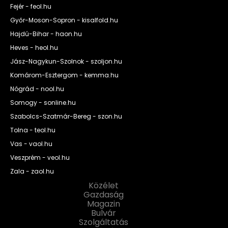
Fejér - feol.hu
Győr-Moson-Sopron - kisalfold.hu
Hajdú-Bihar - haon.hu
Heves - heol.hu
Jász-Nagykun-Szolnok - szoljon.hu
Komárom-Esztergom - kemma.hu
Nógrád - nool.hu
Somogy - sonline.hu
Szabolcs-Szatmár-Bereg - szon.hu
Tolna - teol.hu
Vas - vaol.hu
Veszprém - veol.hu
Zala - zaol.hu
Közélet
Gazdaság
Magazin
Bulvár
Szolgáltatás