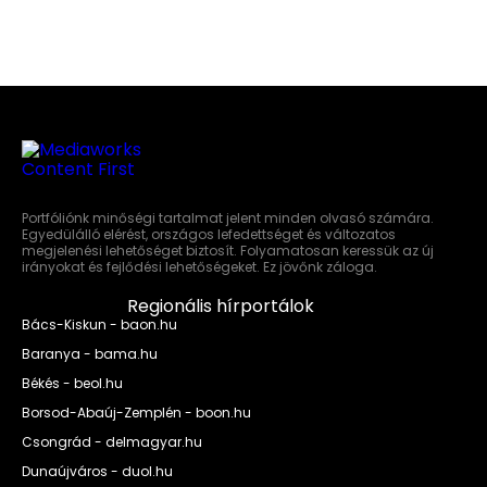
Portfóliónk minőségi tartalmat jelent minden olvasó számára.
Egyedülálló elérést, országos lefedettséget és változatos
megjelenési lehetőséget biztosít. Folyamatosan keressük az új
irányokat és fejlődési lehetőségeket. Ez jövőnk záloga.
Regionális hírportálok
Bács-Kiskun - baon.hu
Baranya - bama.hu
Békés - beol.hu
Borsod-Abaúj-Zemplén - boon.hu
Csongrád - delmagyar.hu
Dunaújváros - duol.hu