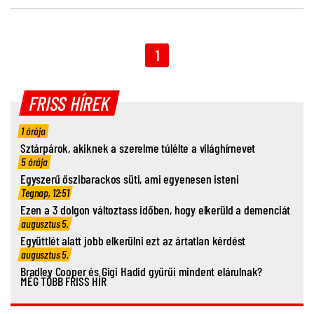
1
FRISS HÍREK
1 órája
Sztárpárok, akiknek a szerelme túlélte a világhírnevet
5 órája
Egyszerű őszibarackos süti, ami egyenesen isteni
Tegnap, 12:51
Ezen a 3 dolgon változtass időben, hogy elkerüld a demenciát
augusztus 5.
Együttlét alatt jobb elkerülni ezt az ártatlan kérdést
augusztus 5.
Bradley Cooper és Gigi Hadid gyűrűi mindent elárulnak?
MÉG TÖBB FRISS HÍR