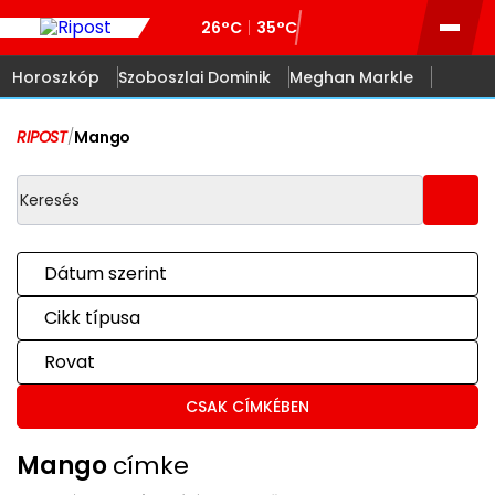
26°C
35°C
Horoszkóp
Szoboszlai Dominik
Meghan Markle
RIPOST
/
Mango
Dátum szerint
Cikk típusa
Rovat
CSAK CÍMKÉBEN
Mango
címke