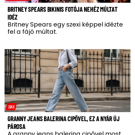
BRITNEY SPEARS BIKINIS FOTÓJA NEHÉZ MÚLTAT
IDÉZ
Britney Spears egy szexi képpel idézte
fel a fájó múltat.
SIKK
GRANNY JEANS BALERINA CIPŐVEL, EZ A NYÁR ÚJ
PÁROSA
A granny jeans balerina cipővel most