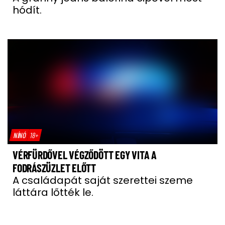
hódít.
NÍNÓ
18+
VÉRFÜRDŐVEL VÉGZŐDÖTT EGY VITA A
FODRÁSZÜZLET ELŐTT
A családapát saját szerettei szeme
láttára lőtték le.