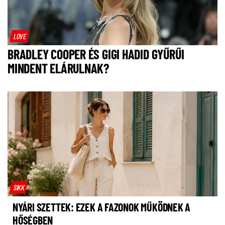
LOVE
BRADLEY COOPER ÉS GIGI HADID GYŰRŰI
MINDENT ELÁRULNAK?
SIKK
NYÁRI SZETTEK: EZEK A FAZONOK MŰKÖDNEK A
HŐSÉGBEN