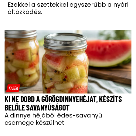
Ezekkel a szettekkel egyszerűbb a nyári
öltözködés.
FAZÉK
KI NE DOBD A GÖRÖGDINNYEHÉJAT, KÉSZÍTS
BELŐLE SAVANYÚSÁGOT
A dinnye héjából édes-savanyú
csemege készülhet.