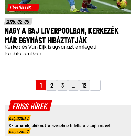
TÜZELŐÁLLÁS
2026. 02. 09.
NAGY A BAJ LIVERPOOLBAN, KERKEZÉK
MÁR EGYMÁST HIBÁZTATJÁK
Kerkez és Van Dijk is ugyanazt emlegeti
fordulópontként.
1
2
3
...
12
FRISS HÍREK
augusztus 7.
Sztárpárok, akiknek a szerelme túlélte a világhírnevet
augusztus 7.