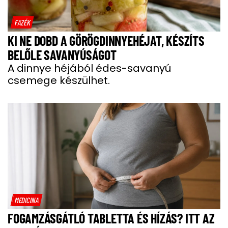
FAZÉK
KI NE DOBD A GÖRÖGDINNYEHÉJAT, KÉSZÍTS
BELŐLE SAVANYÚSÁGOT
A dinnye héjából édes-savanyú
csemege készülhet.
MEDICINA
FOGAMZÁSGÁTLÓ TABLETTA ÉS HÍZÁS? ITT AZ