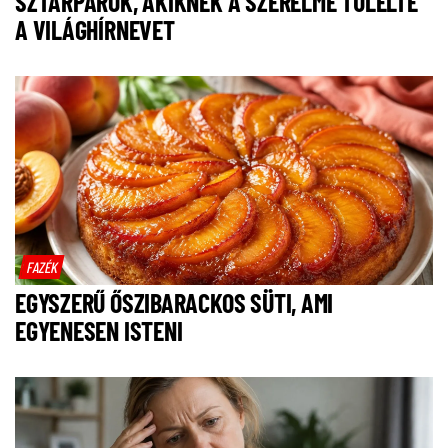
SZTÁRPÁROK, AKIKNEK A SZERELME TÚLÉLTE
A VILÁGHÍRNEVET
FAZÉK
EGYSZERŰ ŐSZIBARACKOS SÜTI, AMI
EGYENESEN ISTENI