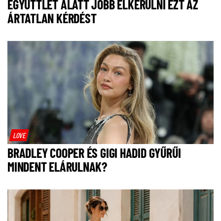
EGYÜTTLÉT ALATT JOBB ELKERÜLNI EZT AZ
ÁRTATLAN KÉRDÉST
LOVE
BRADLEY COOPER ÉS GIGI HADID GYŰRŰI
MINDENT ELÁRULNAK?