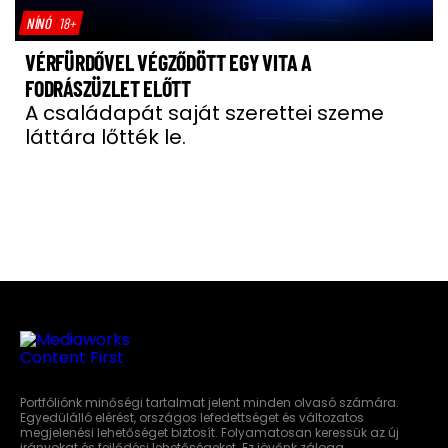
NÍNÓ
18+
VÉRFÜRDŐVEL VÉGZŐDÖTT EGY VITA A
FODRÁSZÜZLET ELŐTT
A családapát saját szerettei szeme
láttára lőtték le.
Portfóliónk minőségi tartalmat jelent minden olvasó számára.
Egyedülálló elérést, országos lefedettséget és változatos
megjelenési lehetőséget biztosít. Folyamatosan keressük az új
irányokat és fejlődési lehetőségeket. Ez jövőnk záloga.