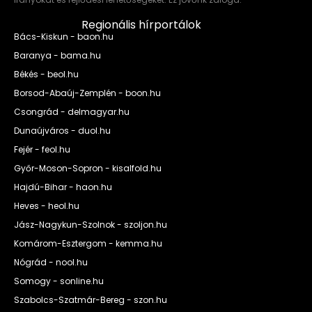
Regionális hírportálok
Bács-Kiskun - baon.hu
Baranya - bama.hu
Békés - beol.hu
Borsod-Abaúj-Zemplén - boon.hu
Csongrád - delmagyar.hu
Dunaújváros - duol.hu
Fejér - feol.hu
Győr-Moson-Sopron - kisalfold.hu
Hajdú-Bihar - haon.hu
Heves - heol.hu
Jász-Nagykun-Szolnok - szoljon.hu
Komárom-Esztergom - kemma.hu
Nógrád - nool.hu
Somogy - sonline.hu
Szabolcs-Szatmár-Bereg - szon.hu