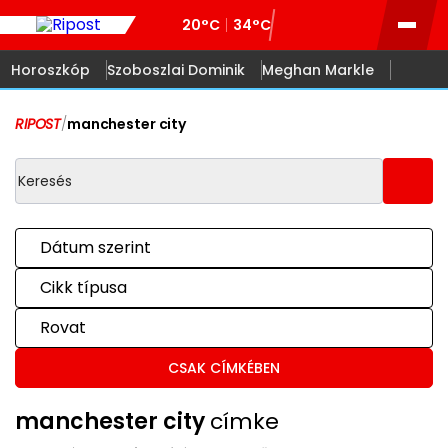
20°C
34°C
Horoszkóp
Szoboszlai Dominik
Meghan Markle
RIPOST
/
manchester city
Dátum szerint
Cikk típusa
Rovat
CSAK CÍMKÉBEN
manchester city
címke