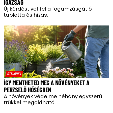
IGAZSÁG
Új kérdést vet fel a fogamzásgátló
tabletta és hízás.
OTTHONKA
ÍGY MENTHETED MEG A NÖVÉNYEKET A
PERZSELŐ HŐSÉGBEN
A növények védelme néhány egyszerű
trükkel megoldható.