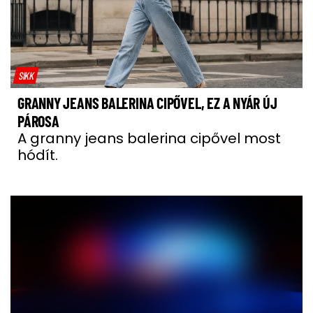
SIKK
GRANNY JEANS BALERINA CIPŐVEL, EZ A NYÁR ÚJ
PÁROSA
A granny jeans balerina cipővel most
hódít.