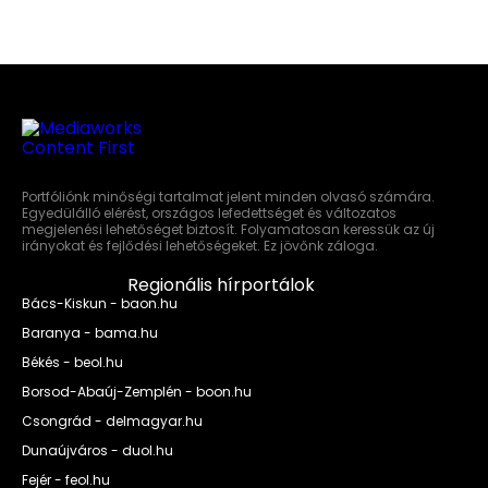
Portfóliónk minőségi tartalmat jelent minden olvasó számára.
Egyedülálló elérést, országos lefedettséget és változatos
megjelenési lehetőséget biztosít. Folyamatosan keressük az új
irányokat és fejlődési lehetőségeket. Ez jövőnk záloga.
Regionális hírportálok
Bács-Kiskun - baon.hu
Baranya - bama.hu
Békés - beol.hu
Borsod-Abaúj-Zemplén - boon.hu
Csongrád - delmagyar.hu
Dunaújváros - duol.hu
Fejér - feol.hu