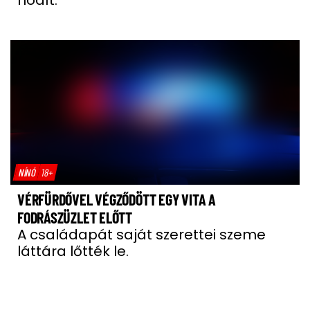
hódít.
NÍNÓ
18+
VÉRFÜRDŐVEL VÉGZŐDÖTT EGY VITA A
FODRÁSZÜZLET ELŐTT
A családapát saját szerettei szeme
láttára lőtték le.