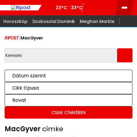
23°C
33°C
Horoszkóp
Szoboszlai Dominik
Meghan Markle
RIPOST
/
MacGyver
Dátum szerint
Cikk típusa
Rovat
CSAK CÍMKÉBEN
MacGyver
címke