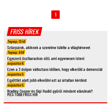
1
FRISS HÍREK
Tegnap, 13:45
Sztárpárok, akiknek a szerelme túlélte a világhírnevet
Tegnap, 9:58
Egyszerű őszibarackos süti, ami egyenesen isteni
augusztus 6.
Ezen a 3 dolgon változtass időben, hogy elkerüld a demenciát
augusztus 5.
Együttlét alatt jobb elkerülni ezt az ártatlan kérdést
augusztus 5.
Bradley Cooper és Gigi Hadid gyűrűi mindent elárulnak?
MÉG TÖBB FRISS HÍR