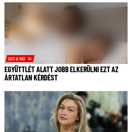
SZEX & MÁS
18+
EGYÜTTLÉT ALATT JOBB ELKERÜLNI EZT AZ
ÁRTATLAN KÉRDÉST