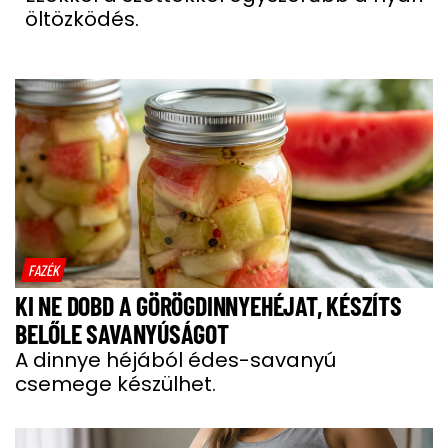
öltözködés.
FAZÉK
KI NE DOBD A GÖRÖGDINNYEHÉJAT, KÉSZÍTS
BELŐLE SAVANYÚSÁGOT
A dinnye héjából édes-savanyú
csemege készülhet.