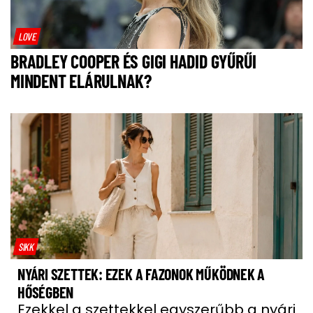
LOVE
BRADLEY COOPER ÉS GIGI HADID GYŰRŰI
MINDENT ELÁRULNAK?
SIKK
NYÁRI SZETTEK: EZEK A FAZONOK MŰKÖDNEK A
HŐSÉGBEN
Ezekkel a szettekkel egyszerűbb a nyári