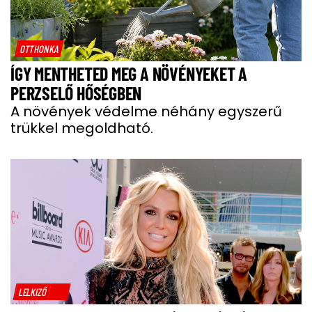
OTTHONKA
ÍGY MENTHETED MEG A NÖVÉNYEKET A
PERZSELŐ HŐSÉGBEN
A növények védelme néhány egyszerű
trükkel megoldható.
LELKIZŐ