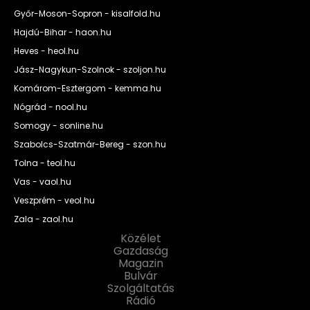
Győr-Moson-Sopron - kisalfold.hu
Hajdú-Bihar - haon.hu
Heves - heol.hu
Jász-Nagykun-Szolnok - szoljon.hu
Komárom-Esztergom - kemma.hu
Nógrád - nool.hu
Somogy - sonline.hu
Szabolcs-Szatmár-Bereg - szon.hu
Tolna - teol.hu
Vas - vaol.hu
Veszprém - veol.hu
Zala - zaol.hu
Közélet
Gazdaság
Magazin
Bulvár
Szolgáltatás
Rádió