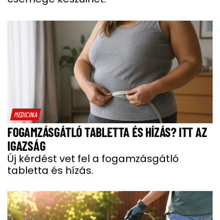
MEDICINA
FOGAMZÁSGÁTLÓ TABLETTA ÉS HÍZÁS? ITT AZ
IGAZSÁG
Új kérdést vet fel a fogamzásgátló
tabletta és hízás.