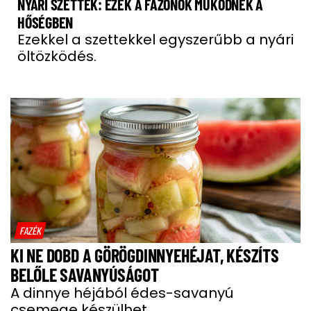
NYÁRI SZETTEK: EZEK A FAZONOK MŰKÖDNEK A
HŐSÉGBEN
Ezekkel a szettekkel egyszerűbb a nyári
öltözködés.
FAZÉK
KI NE DOBD A GÖRÖGDINNYEHÉJAT, KÉSZÍTS
BELŐLE SAVANYÚSÁGOT
A dinnye héjából édes-savanyú
csemege készülhet.