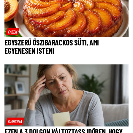
FAZÉK
EGYSZERŰ ŐSZIBARACKOS SÜTI, AMI
EGYENESEN ISTENI
MEDICINA
EZEN A 3 DOLGON VÁLTOZTASS IDŐBEN, HOGY