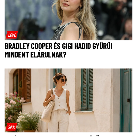
LOVE
BRADLEY COOPER ÉS GIGI HADID GYŰRŰI
MINDENT ELÁRULNAK?
SIKK