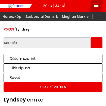
20°C
34°C
Horoszkóp
Szoboszlai Dominik
Meghan Markle
RIPOST
/
Lyndsey
Dátum szerint
Cikk típusa
Rovat
CSAK CÍMKÉBEN
Lyndsey
címke