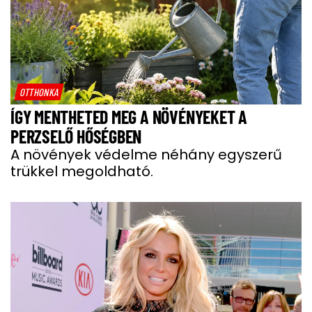
OTTHONKA
ÍGY MENTHETED MEG A NÖVÉNYEKET A
PERZSELŐ HŐSÉGBEN
A növények védelme néhány egyszerű
trükkel megoldható.