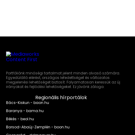
Portfóliónk minőségi tartalmat jelent minden olvasó számára.
Egyedülálló elérést, országos lefedettséget és változatos
megjelenési lehetőséget biztosít. Folyamatosan keressük az új
irányokat és fejlődési lehetőségeket. Ez jövőnk záloga.
Regionális hírportálok
Bács-Kiskun - baon.hu
Baranya - bama.hu
Békés - beol.hu
Borsod-Abaúj-Zemplén - boon.hu