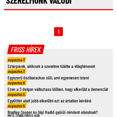
SZERELMÜNK VALÓDI"
1
FRISS HÍREK
augusztus 7.
Sztárpárok, akiknek a szerelme túlélte a világhírnevet
augusztus 7.
Egyszerű őszibarackos süti, ami egyenesen isteni
augusztus 6.
Ezen a 3 dolgon változtass időben, hogy elkerüld a demenciát
augusztus 5.
Együttlét alatt jobb elkerülni ezt az ártatlan kérdést
augusztus 5.
Bradley Cooper és Gigi Hadid gyűrűi mindent elárulnak?
MÉG TÖBB FRISS HÍR