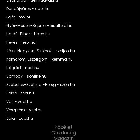
Csongrád - delmagyar.hu
Dunaújváros - duol.hu
Fejér - feol.hu
Győr-Moson-Sopron - kisalfold.hu
Hajdú-Bihar - haon.hu
Heves - heol.hu
Jász-Nagykun-Szolnok - szoljon.hu
Komárom-Esztergom - kemma.hu
Nógrád - nool.hu
Somogy - sonline.hu
Szabolcs-Szatmár-Bereg - szon.hu
Tolna - teol.hu
Vas - vaol.hu
Veszprém - veol.hu
Zala - zaol.hu
Közélet
Gazdaság
Magazin