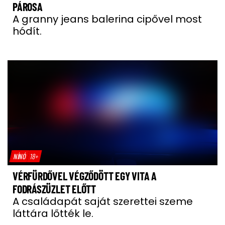
PÁROSA
A granny jeans balerina cipővel most
hódít.
NÍNÓ
18+
VÉRFÜRDŐVEL VÉGZŐDÖTT EGY VITA A
FODRÁSZÜZLET ELŐTT
A családapát saját szerettei szeme
láttára lőtték le.