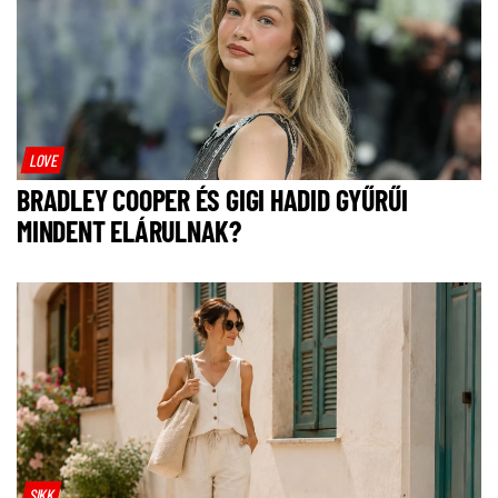
LOVE
BRADLEY COOPER ÉS GIGI HADID GYŰRŰI
MINDENT ELÁRULNAK?
SIKK