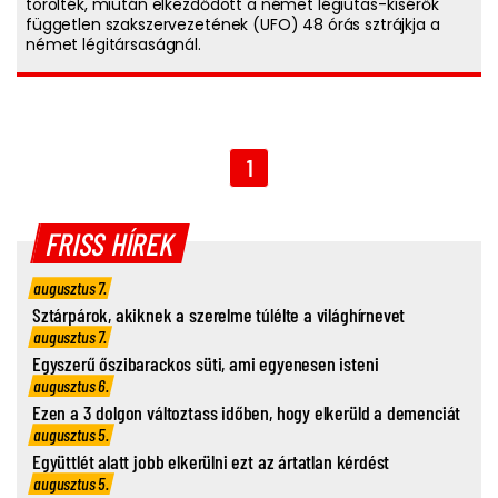
törölték, miután elkezdődött a német légiutas-kísérők
független szakszervezetének (UFO) 48 órás sztrájkja a
német légitársaságnál.
1
FRISS HÍREK
augusztus 7.
Sztárpárok, akiknek a szerelme túlélte a világhírnevet
augusztus 7.
Egyszerű őszibarackos süti, ami egyenesen isteni
augusztus 6.
Ezen a 3 dolgon változtass időben, hogy elkerüld a demenciát
augusztus 5.
Együttlét alatt jobb elkerülni ezt az ártatlan kérdést
augusztus 5.