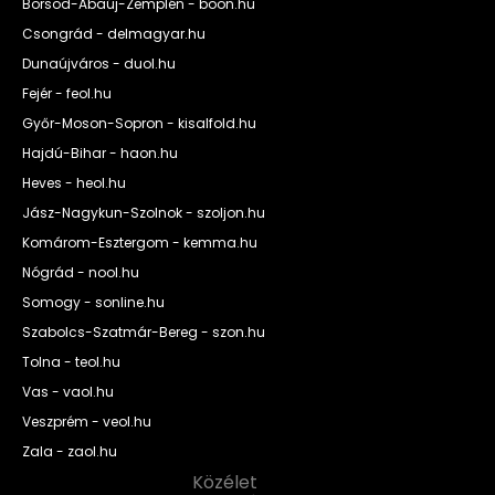
Borsod-Abaúj-Zemplén - boon.hu
Csongrád - delmagyar.hu
Dunaújváros - duol.hu
Fejér - feol.hu
Győr-Moson-Sopron - kisalfold.hu
Hajdú-Bihar - haon.hu
Heves - heol.hu
Jász-Nagykun-Szolnok - szoljon.hu
Komárom-Esztergom - kemma.hu
Nógrád - nool.hu
Somogy - sonline.hu
Szabolcs-Szatmár-Bereg - szon.hu
Tolna - teol.hu
Vas - vaol.hu
Veszprém - veol.hu
Zala - zaol.hu
Közélet