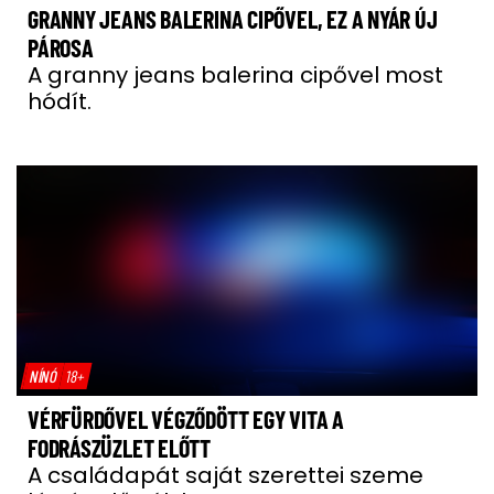
GRANNY JEANS BALERINA CIPŐVEL, EZ A NYÁR ÚJ
PÁROSA
A granny jeans balerina cipővel most
hódít.
NÍNÓ
18+
VÉRFÜRDŐVEL VÉGZŐDÖTT EGY VITA A
FODRÁSZÜZLET ELŐTT
A családapát saját szerettei szeme