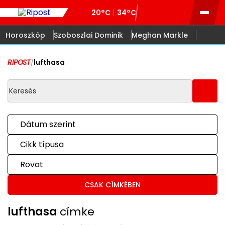
20°C
34°C
Horoszkóp
Szoboszlai Dominik
Meghan Markle
RIPOST
/
lufthasa
Dátum szerint
Cikk típusa
Rovat
CSAK CÍMKÉBEN
lufthasa
címke