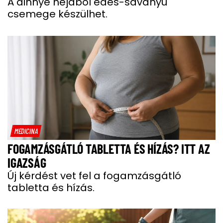
A dinnye héjából édes-savanyú
csemege készülhet.
MEDICINA
FOGAMZÁSGÁTLÓ TABLETTA ÉS HÍZÁS? ITT AZ
IGAZSÁG
Új kérdést vet fel a fogamzásgátló
tabletta és hízás.