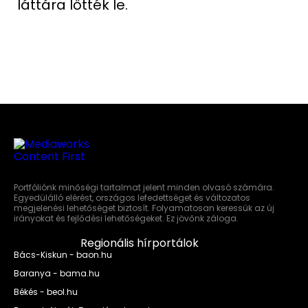
láttára lőtték le.
Portfóliónk minőségi tartalmat jelent minden olvasó számára.
Egyedülálló elérést, országos lefedettséget és változatos
megjelenési lehetőséget biztosít. Folyamatosan keressük az új
irányokat és fejlődési lehetőségeket. Ez jövőnk záloga.
Regionális hírportálok
Bács-Kiskun - baon.hu
Baranya - bama.hu
Békés - beol.hu