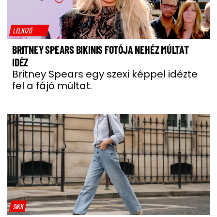
LELKIZŐ
BRITNEY SPEARS BIKINIS FOTÓJA NEHÉZ MÚLTAT
IDÉZ
Britney Spears egy szexi képpel idézte
fel a fájó múltat.
SIKK