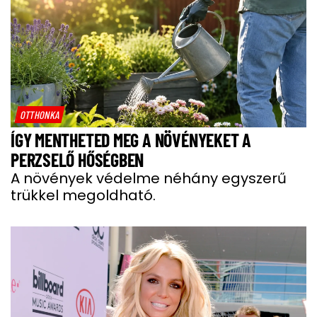
OTTHONKA
ÍGY MENTHETED MEG A NÖVÉNYEKET A
PERZSELŐ HŐSÉGBEN
A növények védelme néhány egyszerű
trükkel megoldható.