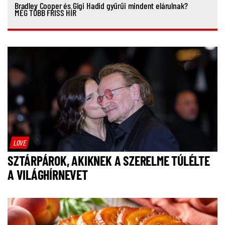
Bradley Cooper és Gigi Hadid gyűrűi mindent elárulnak?
MÉG TÖBB FRISS HÍR
LOVE
SZTÁRPÁROK, AKIKNEK A SZERELME TÚLÉLTE
A VILÁGHÍRNEVET