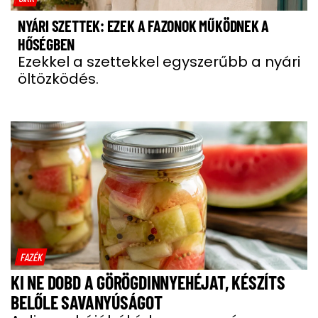
NYÁRI SZETTEK: EZEK A FAZONOK MŰKÖDNEK A
HŐSÉGBEN
Ezekkel a szettekkel egyszerűbb a nyári
öltözködés.
FAZÉK
KI NE DOBD A GÖRÖGDINNYEHÉJAT, KÉSZÍTS
BELŐLE SAVANYÚSÁGOT