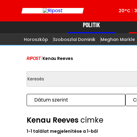
20°C
POLITIK
Horoszkóp
Szoboszlai Dominik
Meghan Markle
RIPOST
/
Kenau Reeves
Dátum szerint
C
Kenau Reeves
címke
1-1 találat megjelenítése a 1-ből