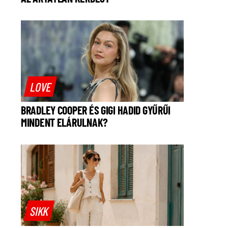
LOVE
BRADLEY COOPER ÉS GIGI HADID GYŰRŰI
MINDENT ELÁRULNAK?
SIKK