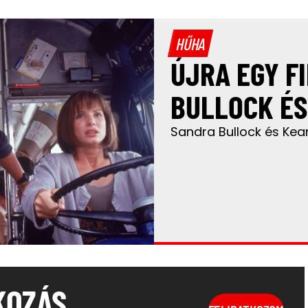
HŰHA
ÚJRA EGY F
BULLOCK ÉS
Sandra Bullock és Kea
KOZÁS