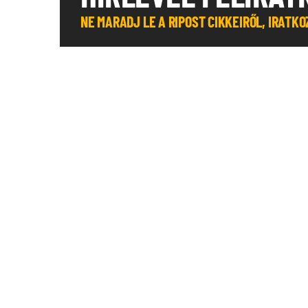
NE MARADJ LE A RIPOST CIKKEIRŐL, IRATK