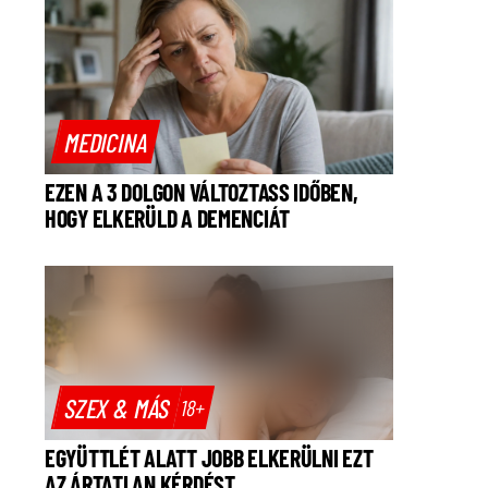
MEDICINA
EZEN A 3 DOLGON VÁLTOZTASS IDŐBEN,
HOGY ELKERÜLD A DEMENCIÁT
SZEX & MÁS
18+
EGYÜTTLÉT ALATT JOBB ELKERÜLNI EZT
AZ ÁRTATLAN KÉRDÉST