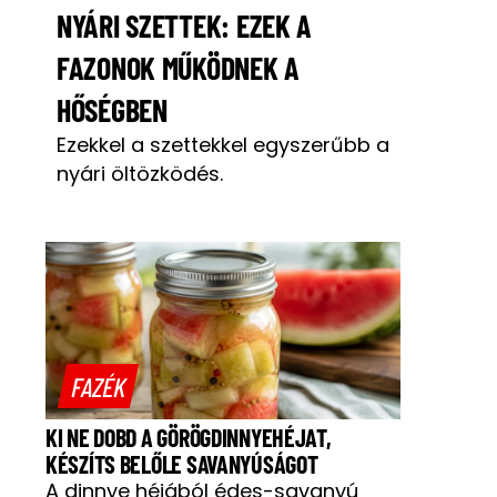
NYÁRI SZETTEK: EZEK A
FAZONOK MŰKÖDNEK A
HŐSÉGBEN
Ezekkel a szettekkel egyszerűbb a
nyári öltözködés.
FAZÉK
KI NE DOBD A GÖRÖGDINNYEHÉJAT,
KÉSZÍTS BELŐLE SAVANYÚSÁGOT
A dinnye héjából édes-savanyú