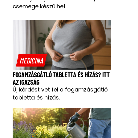
csemege készülhet.
MEDICINA
FOGAMZÁSGÁTLÓ TABLETTA ÉS HÍZÁS? ITT
AZ IGAZSÁG
Új kérdést vet fel a fogamzásgátló
tabletta és hízás.