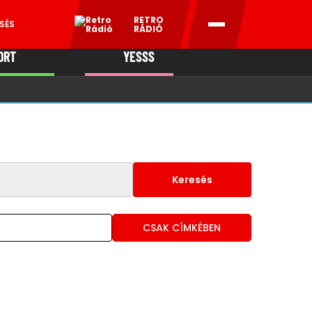
RETRO
SÉS
RÁDIÓ
ORT
YESSS
MANI
Keresés
CSAK CÍMKÉBEN