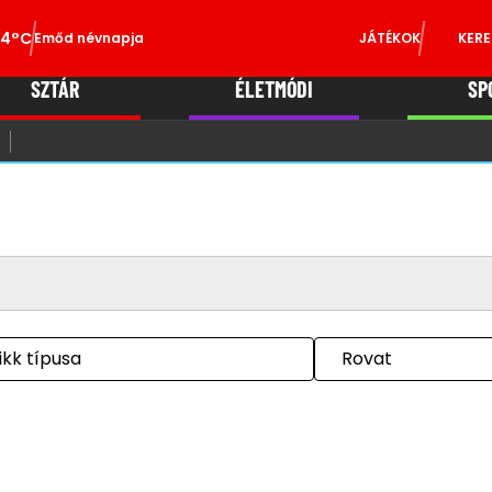
34°C
Emőd névnapja
JÁTÉKOK
KERE
SZTÁR
ÉLETMÓDI
SP
ikk típusa
Rovat