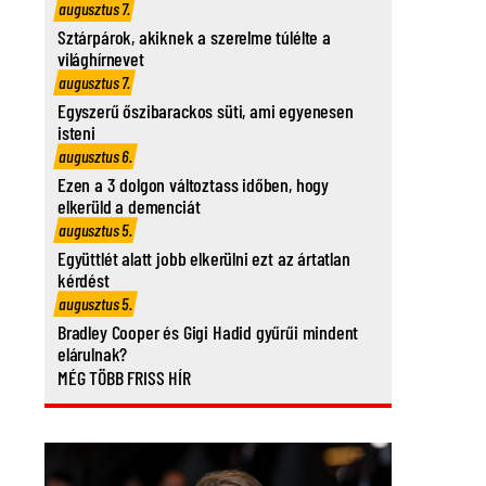
augusztus 7.
Sztárpárok, akiknek a szerelme túlélte a
világhírnevet
augusztus 7.
Egyszerű őszibarackos süti, ami egyenesen
isteni
augusztus 6.
Ezen a 3 dolgon változtass időben, hogy
elkerüld a demenciát
augusztus 5.
Együttlét alatt jobb elkerülni ezt az ártatlan
kérdést
augusztus 5.
Bradley Cooper és Gigi Hadid gyűrűi mindent
elárulnak?
MÉG TÖBB FRISS HÍR