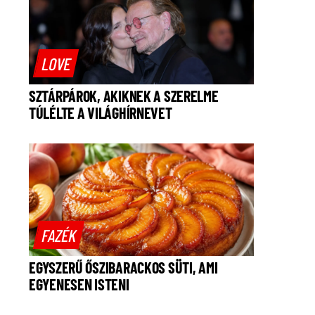
LOVE
SZTÁRPÁROK, AKIKNEK A SZERELME
TÚLÉLTE A VILÁGHÍRNEVET
FAZÉK
EGYSZERŰ ŐSZIBARACKOS SÜTI, AMI
EGYENESEN ISTENI