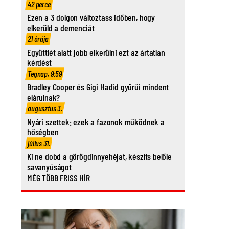
42 perce
Ezen a 3 dolgon változtass időben, hogy
elkerüld a demenciát
21 órája
Együttlét alatt jobb elkerülni ezt az ártatlan
kérdést
Tegnap, 9:59
Bradley Cooper és Gigi Hadid gyűrűi mindent
elárulnak?
augusztus 3.
Nyári szettek: ezek a fazonok működnek a
hőségben
július 31.
Ki ne dobd a görögdinnyehéjat, készíts belőle
savanyúságot
MÉG TÖBB FRISS HÍR