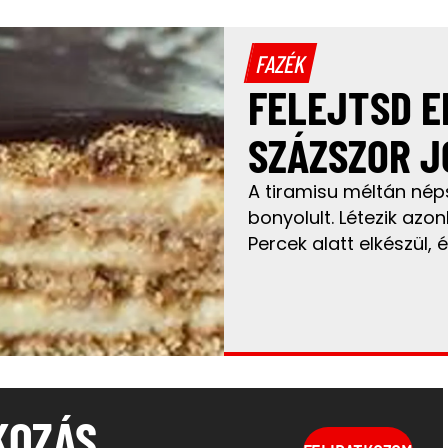
FAZÉK
FELEJTSD E
SZÁZSZOR J
A tiramisu méltán néps
bonyolult. Létezik azo
Percek alatt elkészül, 
KOZÁS