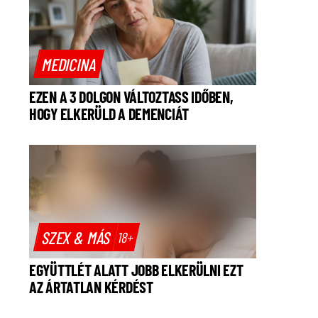
MEDICINA
EZEN A 3 DOLGON VÁLTOZTASS IDŐBEN,
HOGY ELKERÜLD A DEMENCIÁT
SZEX & MÁS
18+
EGYÜTTLÉT ALATT JOBB ELKERÜLNI EZT
AZ ÁRTATLAN KÉRDÉST