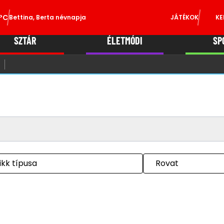
°C
Bettina, Berta névnapja
JÁTÉKOK
KE
SZTÁR
ÉLETMÓDI
SP
ikk típusa
Rovat