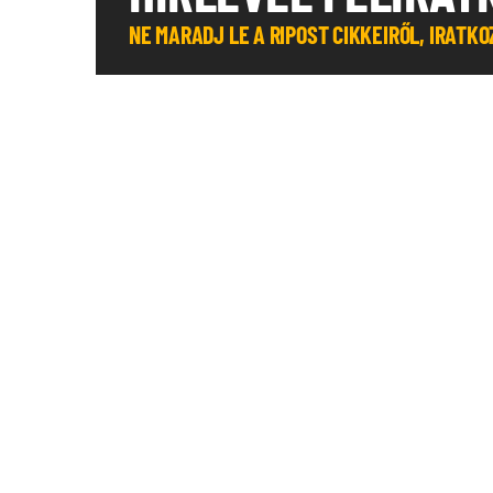
NE MARADJ LE A RIPOST CIKKEIRŐL, IRATK