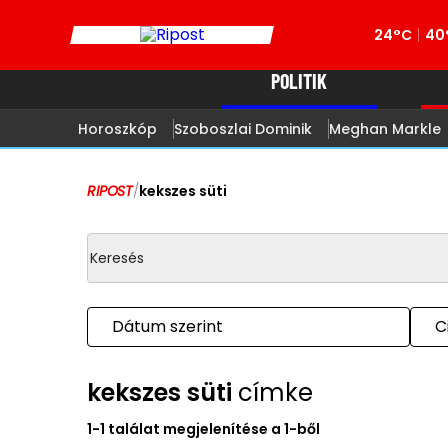
24°C
40
POLITIK
Horoszkóp
Szoboszlai Dominik
Meghan Markle
RIPOST
/
kekszes süti
Dátum szerint
C
kekszes süti
címke
1-1 találat megjelenítése a 1-ből