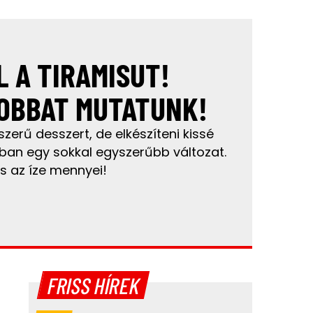
L A TIRAMISUT!
OBBAT MUTATUNK!
zerű desszert, de elkészíteni kissé
nban egy sokkal egyszerűbb változat.
és az íze mennyei!
FRISS HÍREK