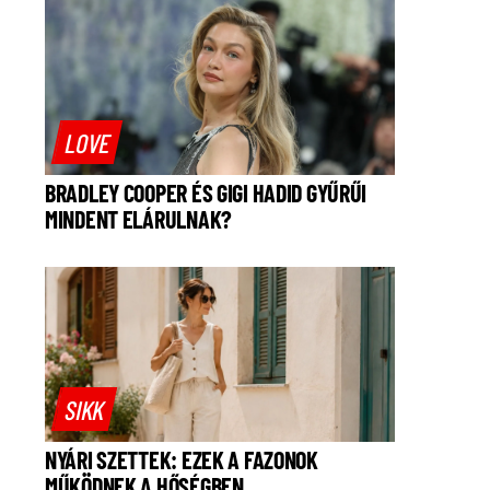
LOVE
BRADLEY COOPER ÉS GIGI HADID GYŰRŰI
MINDENT ELÁRULNAK?
SIKK
NYÁRI SZETTEK: EZEK A FAZONOK
MŰKÖDNEK A HŐSÉGBEN