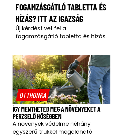
FOGAMZÁSGÁTLÓ TABLETTA ÉS
HÍZÁS? ITT AZ IGAZSÁG
Új kérdést vet fel a
fogamzásgátló tabletta és hízás.
OTTHONKA
ÍGY MENTHETED MEG A NÖVÉNYEKET A
PERZSELŐ HŐSÉGBEN
A növények védelme néhány
egyszerű trükkel megoldható.