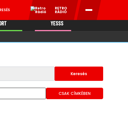
RETRO
RESÉS
RÁDIÓ
ORT
YESSS
MANI
Keresés
CSAK CÍMKÉBEN