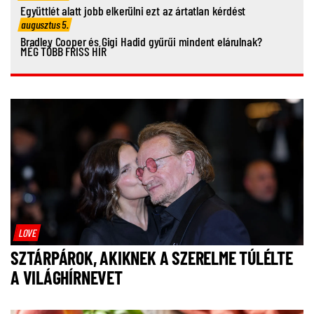
Együttlét alatt jobb elkerülni ezt az ártatlan kérdést
augusztus 5.
Bradley Cooper és Gigi Hadid gyűrűi mindent elárulnak?
MÉG TÖBB FRISS HÍR
LOVE
SZTÁRPÁROK, AKIKNEK A SZERELME TÚLÉLTE
A VILÁGHÍRNEVET