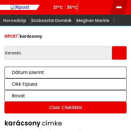
21°C
35°C
Horoszkóp
Szoboszlai Dominik
Meghan Markle
RIPOST
/
karácsony
Dátum szerint
Cikk típusa
Rovat
CSAK CÍMKÉBEN
karácsony
címke