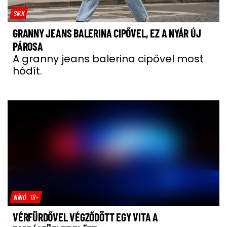
SIKK
GRANNY JEANS BALERINA CIPŐVEL, EZ A NYÁR ÚJ
PÁROSA
A granny jeans balerina cipővel most
hódít.
NÍNÓ
18+
VÉRFÜRDŐVEL VÉGZŐDÖTT EGY VITA A