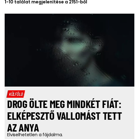
1-10 találat megjelenítése a 2151-ből
KÜLFÖLD
DROG ÖLTE MEG MINDKÉT FIÁT:
ELKÉPESZTŐ VALLOMÁST TETT
AZ ANYA
Elviselhetetlen a fájdalma.