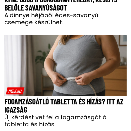
BELŐLE SAVANYÚSÁGOT
A dinnye héjából édes-savanyú
csemege készülhet.
MEDICINA
FOGAMZÁSGÁTLÓ TABLETTA ÉS HÍZÁS? ITT AZ
IGAZSÁG
Új kérdést vet fel a fogamzásgátló
tabletta és hízás.