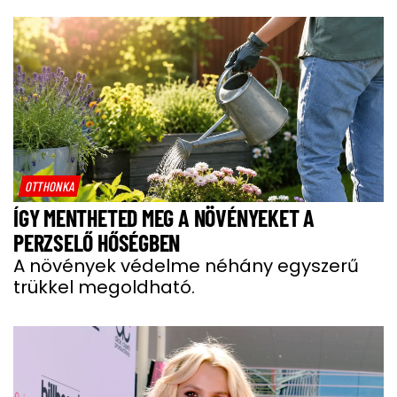
OTTHONKA
ÍGY MENTHETED MEG A NÖVÉNYEKET A
PERZSELŐ HŐSÉGBEN
A növények védelme néhány egyszerű
trükkel megoldható.