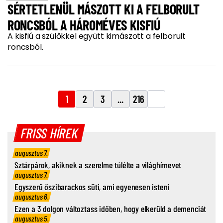
SÉRTETLENÜL MÁSZOTT KI A FELBORULT
RONCSBÓL A HÁROMÉVES KISFIÚ
A kisfiú a szülőkkel együtt kimászott a felborult
roncsból.
1
2
3
...
216
FRISS HÍREK
augusztus 7.
Sztárpárok, akiknek a szerelme túlélte a világhírnevet
augusztus 7.
Egyszerű őszibarackos süti, ami egyenesen isteni
augusztus 6.
Ezen a 3 dolgon változtass időben, hogy elkerüld a demenciát
augusztus 5.