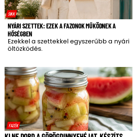
SIKK
NYÁRI SZETTEK: EZEK A FAZONOK MŰKÖDNEK A
HŐSÉGBEN
Ezekkel a szettekkel egyszerűbb a nyári
öltözködés.
FAZÉK
KI NE DOBD A GÖRÖGDINNYEHÉJAT, KÉSZÍTS