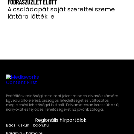
FODRÁSZÜZLET ELŐTT
A családapát saját szerettei szeme
láttára lőtték le.
Portfóliónk minőségi tartalmat jelent minden olvasó számára.
Egyedülálló elérést, országos lefedettséget és változatos
megjelenési lehetőséget biztosít. Folyamatosan keressük az új
irányokat és fejlődési lehetőségeket. Ez jövőnk záloga.
Regionális hírportálok
Bács-Kiskun - baon.hu
Baranya - bama.hu