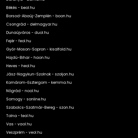
Békés - beol.hu
Borsod-Abaúj-Zemplén - boon.hu
Csongrád - delmagyar.hu
Dunaújváros - duol.hu
Fejér - feol.hu
Győr-Moson-Sopron - kisalfold.hu
Hajdú-Bihar - haon.hu
Heves - heol.hu
Jász-Nagykun-Szolnok - szoljon.hu
Komárom-Esztergom - kemma.hu
Nógrád - nool.hu
Somogy - sonline.hu
Szabolcs-Szatmár-Bereg - szon.hu
Tolna - teol.hu
Vas - vaol.hu
Veszprém - veol.hu