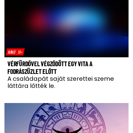
NÍNÓ
18+
VÉRFÜRDŐVEL VÉGZŐDÖTT EGY VITA A
FODRÁSZÜZLET ELŐTT
A családapát saját szerettei szeme
láttára lőtték le.