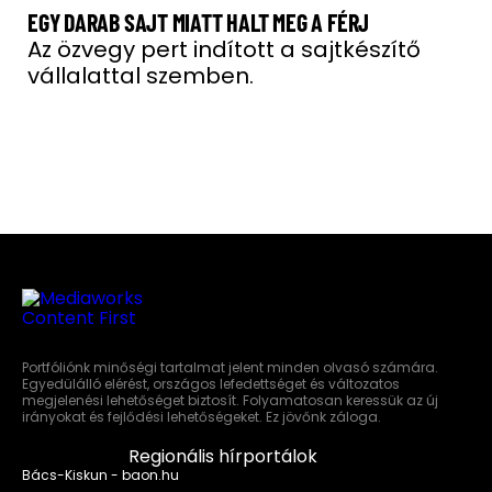
EGY DARAB SAJT MIATT HALT MEG A FÉRJ
Az özvegy pert indított a sajtkészítő
vállalattal szemben.
Portfóliónk minőségi tartalmat jelent minden olvasó számára.
Egyedülálló elérést, országos lefedettséget és változatos
megjelenési lehetőséget biztosít. Folyamatosan keressük az új
irányokat és fejlődési lehetőségeket. Ez jövőnk záloga.
Regionális hírportálok
Bács-Kiskun - baon.hu