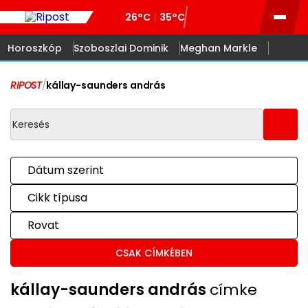
26°C
35°C
Horoszkóp
Szoboszlai Dominik
Meghan Markle
RIPOST
/
kállay-saunders andrás
Dátum szerint
Cikk típusa
Rovat
CSAK CÍMKÉBEN
kállay-saunders andrás
címke