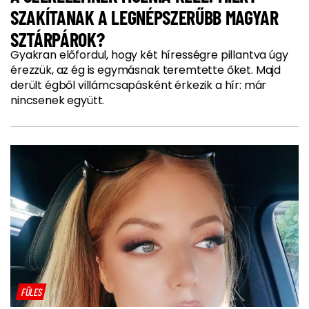
SZAKÍTANAK A LEGNÉPSZERŰBB MAGYAR
SZTÁRPÁROK?
Gyakran előfordul, hogy két hírességre pillantva úgy
érezzük, az ég is egymásnak teremtette őket. Majd
derült égből villámcsapásként érkezik a hír: már
nincsenek együtt.
FÜLES