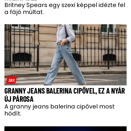
Britney Spears egy szexi képpel idézte fel
a fájó múltat.
SIKK
GRANNY JEANS BALERINA CIPŐVEL, EZ A NYÁR
ÚJ PÁROSA
A granny jeans balerina cipővel most
hódít.