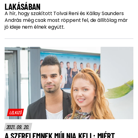
LAKÁSÁBAN
A hír, hogy szakított Tolvai Reni és Kállay Saunders
András még csak most röppent fel, de állítólag már
jó ideje nem élnek együtt.
LELKIZŐ
2021. 09. 20.
A SZERELEMNEK MÚLNIA KELL: MIÉRT