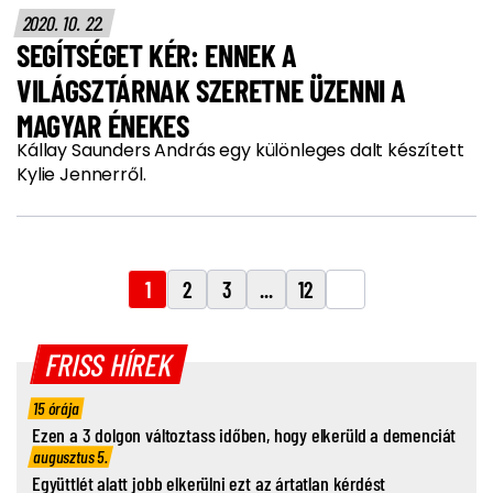
2020. 10. 22.
SEGÍTSÉGET KÉR: ENNEK A
VILÁGSZTÁRNAK SZERETNE ÜZENNI A
MAGYAR ÉNEKES
Kállay Saunders András egy különleges dalt készített
Kylie Jennerről.
1
2
3
...
12
FRISS HÍREK
15 órája
Ezen a 3 dolgon változtass időben, hogy elkerüld a demenciát
augusztus 5.
Együttlét alatt jobb elkerülni ezt az ártatlan kérdést