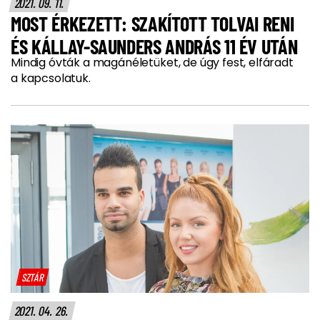
2021. 09. 11.
MOST ÉRKEZETT: SZAKÍTOTT TOLVAI RENI
ÉS KÁLLAY-SAUNDERS ANDRÁS 11 ÉV UTÁN
Mindig óvták a magánéletüket, de úgy fest, elfáradt
a kapcsolatuk.
SZTÁR
2021. 04. 26.