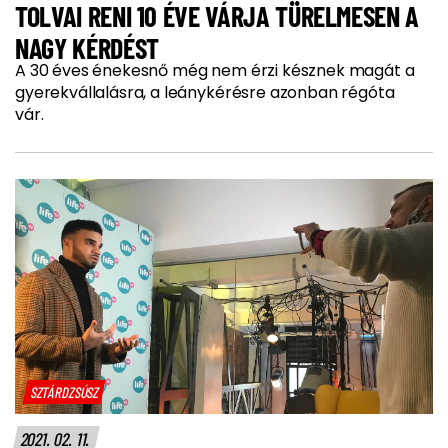
TOLVAI RENI 10 ÉVE VÁRJA TÜRELMESEN A
NAGY KÉRDÉST
A 30 éves énekesnő még nem érzi késznek magát a
gyerekvállalásra, a leánykérésre azonban régóta
vár.
SZTÁRDZSÚSZ
2021. 02. 11.