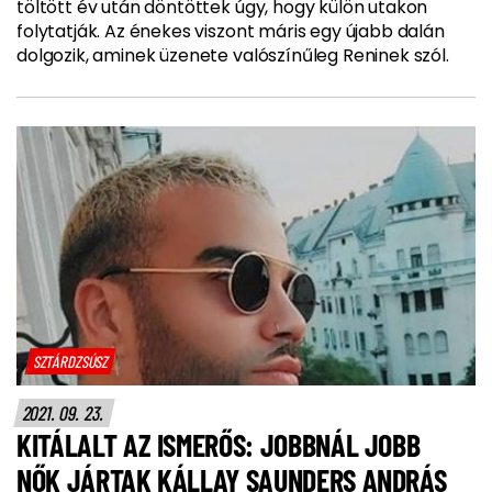
töltött év után döntöttek úgy, hogy külön utakon
folytatják. Az énekes viszont máris egy újabb dalán
dolgozik, aminek üzenete valószínűleg Reninek szól.
SZTÁRDZSÚSZ
2021. 09. 23.
KITÁLALT AZ ISMERŐS: JOBBNÁL JOBB
NŐK JÁRTAK KÁLLAY SAUNDERS ANDRÁS