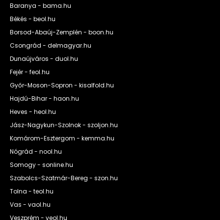
Baranya - bama.hu
Békés - beol.hu
Borsod-Abaúj-Zemplén - boon.hu
Csongrád - delmagyar.hu
Dunaújváros - duol.hu
Fejér - feol.hu
Győr-Moson-Sopron - kisalfold.hu
Hajdú-Bihar - haon.hu
Heves - heol.hu
Jász-Nagykun-Szolnok - szoljon.hu
Komárom-Esztergom - kemma.hu
Nógrád - nool.hu
Somogy - sonline.hu
Szabolcs-Szatmár-Bereg - szon.hu
Tolna - teol.hu
Vas - vaol.hu
Veszprém - veol.hu