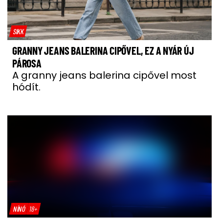
SIKK
GRANNY JEANS BALERINA CIPŐVEL, EZ A NYÁR ÚJ
PÁROSA
A granny jeans balerina cipővel most
hódít.
NÍNÓ
18+