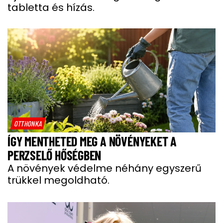
tabletta és hízás.
OTTHONKA
ÍGY MENTHETED MEG A NÖVÉNYEKET A
PERZSELŐ HŐSÉGBEN
A növények védelme néhány egyszerű
trükkel megoldható.