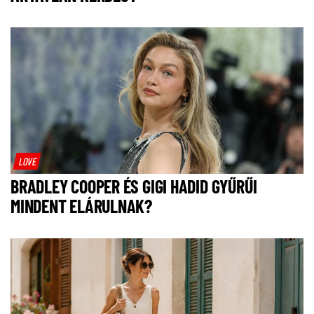
LOVE
BRADLEY COOPER ÉS GIGI HADID GYŰRŰI
MINDENT ELÁRULNAK?