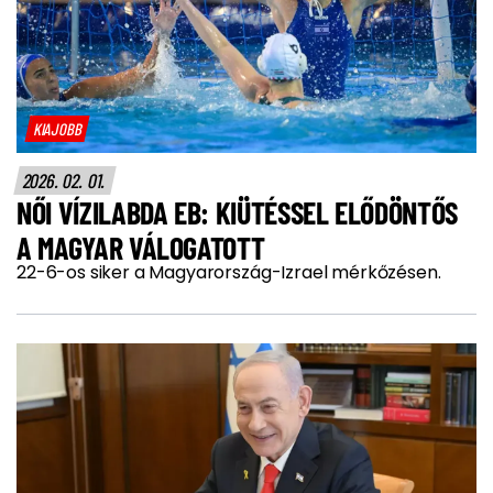
KIAJOBB
2026. 02. 01.
NŐI VÍZILABDA EB: KIÜTÉSSEL ELŐDÖNTŐS
A MAGYAR VÁLOGATOTT
22-6-os siker a Magyarország-Izrael mérkőzésen.