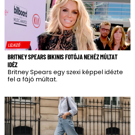
LELKIZŐ
BRITNEY SPEARS BIKINIS FOTÓJA NEHÉZ MÚLTAT
IDÉZ
Britney Spears egy szexi képpel idézte
fel a fájó múltat.