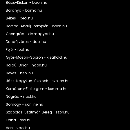
Bács-Kiskun - baon.hu
Baranya - bama.hu
Békés - beol.hu
Borsod-Abaúj-Zemplén - boon.hu
Csongrád - delmagyar.hu
Dunaújváros - duol.hu
Fejér - feol.hu
Győr-Moson-Sopron - kisalfold.hu
Hajdú-Bihar - haon.hu
Heves - heol.hu
Jász-Nagykun-Szolnok - szoljon.hu
Komárom-Esztergom - kemma.hu
Nógrád - nool.hu
Somogy - sonline.hu
Szabolcs-Szatmár-Bereg - szon.hu
Tolna - teol.hu
Vas - vaol.hu