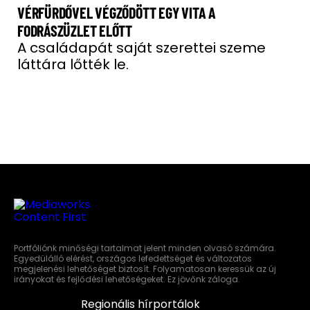
VÉRFÜRDŐVEL VÉGZŐDÖTT EGY VITA A
FODRÁSZÜZLET ELŐTT
A családapát saját szerettei szeme
láttára lőtték le.
Portfóliónk minőségi tartalmat jelent minden olvasó számára.
Egyedülálló elérést, országos lefedettséget és változatos
megjelenési lehetőséget biztosít. Folyamatosan keressük az új
irányokat és fejlődési lehetőségeket. Ez jövőnk záloga.
Regionális hírportálok