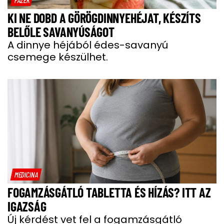
KI NE DOBD A GÖRÖGDINNYEHÉJAT, KÉSZÍTS
BELŐLE SAVANYÚSÁGOT
A dinnye héjából édes-savanyú
csemege készülhet.
MEDICINA
FOGAMZÁSGÁTLÓ TABLETTA ÉS HÍZÁS? ITT AZ
IGAZSÁG
Új kérdést vet fel a fogamzásgátló