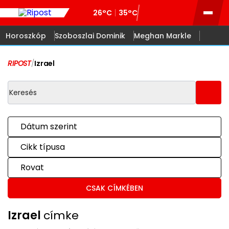
26°C
35°C
Horoszkóp
Szoboszlai Dominik
Meghan Markle
RIPOST
/
Izrael
Dátum szerint
Cikk típusa
Rovat
CSAK CÍMKÉBEN
Izrael
címke