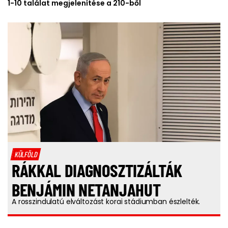
1-10 találat megjelenítése a 210-ből
KÜLFÖLD
RÁKKAL DIAGNOSZTIZÁLTÁK
BENJÁMIN NETANJAHUT
A rosszindulatú elváltozást korai stádiumban észlelték.