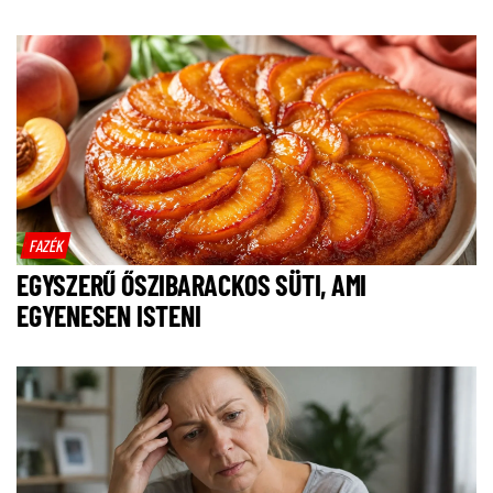
FAZÉK
EGYSZERŰ ŐSZIBARACKOS SÜTI, AMI
EGYENESEN ISTENI