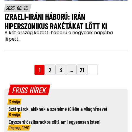
2025. 06. 16.
IZRAELI-IRÁNI HÁBORÚ: IRÁN
HIPERSZONIKUS RAKÉTÁKAT LŐTT KI
A két ország közötti háború a negyedik napjába
lépett.
1
2
3
...
21
FRISS HÍREK
3 órája
Sztárpárok, akiknek a szerelme túlélte a világhírnevet
6 órája
Egyszerű őszibarackos süti, ami egyenesen isteni
Tegnap, 12:51