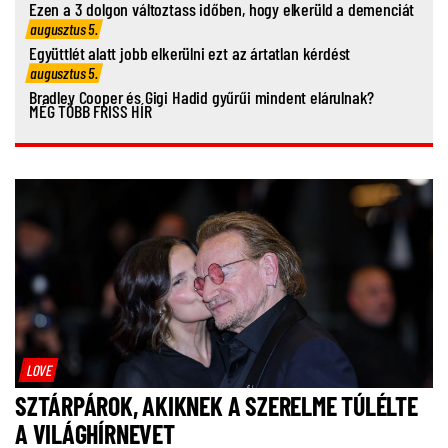
Ezen a 3 dolgon változtass időben, hogy elkerüld a demenciát
augusztus 5.
Együttlét alatt jobb elkerülni ezt az ártatlan kérdést
augusztus 5.
Bradley Cooper és Gigi Hadid gyűrűi mindent elárulnak?
MÉG TÖBB FRISS HÍR
LOVE
SZTÁRPÁROK, AKIKNEK A SZERELME TÚLÉLTE
A VILÁGHÍRNEVET