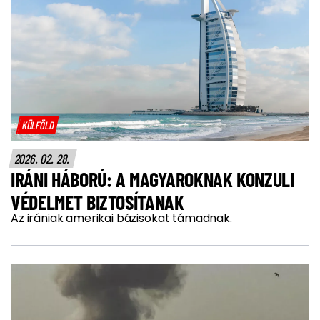
KÜLFÖLD
2026. 02. 28.
IRÁNI HÁBORÚ: A MAGYAROKNAK KONZULI
VÉDELMET BIZTOSÍTANAK
Az irániak amerikai bázisokat támadnak.