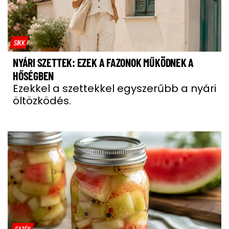
SIKK
NYÁRI SZETTEK: EZEK A FAZONOK MŰKÖDNEK A
HŐSÉGBEN
Ezekkel a szettekkel egyszerűbb a nyári
öltözködés.
FAZÉK