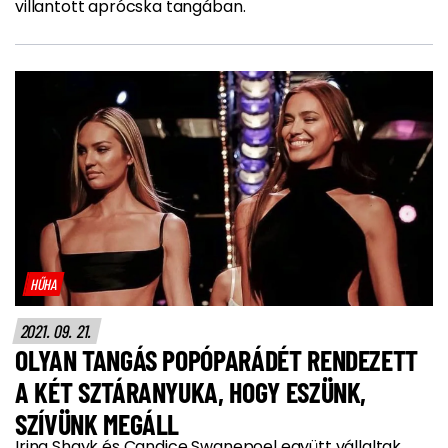
villantott aprócska tangában.
HŰHA
2021. 09. 21.
OLYAN TANGÁS POPÓPARÁDÉT RENDEZETT
A KÉT SZTÁRANYUKA, HOGY ESZÜNK,
SZÍVÜNK MEGÁLL
Irina Shayk és Candice Swanepoel együtt vállaltak