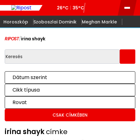
26°C
35°C
Horoszkóp
Szoboszlai Dominik
Meghan Markle
RIPOST
/
irina shayk
Dátum szerint
Cikk típusa
Rovat
CSAK CÍMKÉBEN
irina shayk
címke