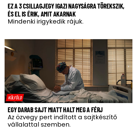
EZ A 3 CSILLAGJEGY IGAZI NAGYSÁGRA TÖREKSZIK,
ÉS EL IS ÉRIK, AMIT AKARNAK
Mindenki irigykedik rájuk.
KÜLFÖLD
EGY DARAB SAJT MIATT HALT MEG A FÉRJ
Az özvegy pert indított a sajtkészítő
vállalattal szemben.