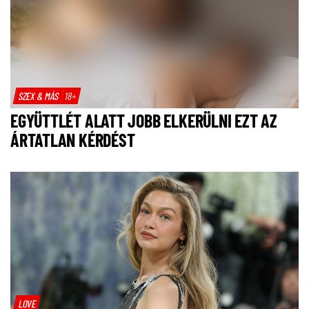
SZEX & MÁS
18+
EGYÜTTLÉT ALATT JOBB ELKERÜLNI EZT AZ
ÁRTATLAN KÉRDÉST
LOVE