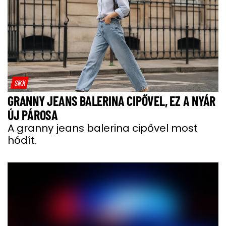
SIKK
GRANNY JEANS BALERINA CIPŐVEL, EZ A NYÁR
ÚJ PÁROSA
A granny jeans balerina cipővel most
hódít.