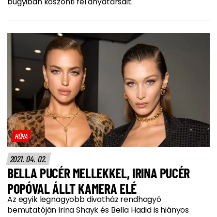
bugyiban köszönti fel anyatársait.
HŰHA
2021. 04. 02.
BELLA PUCÉR MELLEKKEL, IRINA PUCÉR
POPÓVAL ÁLLT KAMERA ELÉ
Az egyik legnagyobb divatház rendhagyó
bemutatóján Irina Shayk és Bella Hadid is hiányos