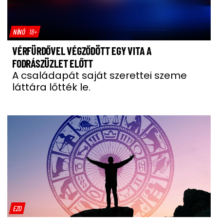
NÍNÓ
18+
VÉRFÜRDŐVEL VÉGZŐDÖTT EGY VITA A
FODRÁSZÜZLET ELŐTT
A családapát saját szerettei szeme
láttára lőtték le.
EZO