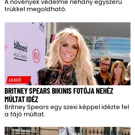
A növények védelme néhány egyszerű
trükkel megoldható.
LELKIZŐ
BRITNEY SPEARS BIKINIS FOTÓJA NEHÉZ
MÚLTAT IDÉZ
Britney Spears egy szexi képpel idézte fel
a fájó múltat.