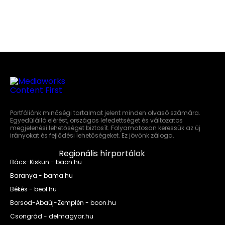
Portfóliónk minőségi tartalmat jelent minden olvasó számára.
Egyedülálló elérést, országos lefedettséget és változatos
megjelenési lehetőséget biztosít. Folyamatosan keressük az új
irányokat és fejlődési lehetőségeket. Ez jövőnk záloga.
Regionális hírportálok
Bács-Kiskun - baon.hu
Baranya - bama.hu
Békés - beol.hu
Borsod-Abaúj-Zemplén - boon.hu
Csongrád - delmagyar.hu