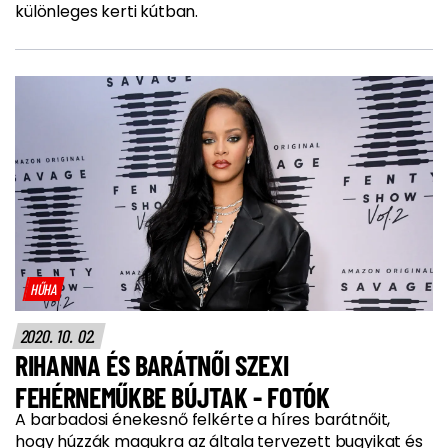
különleges kerti kútban.
HŰHA
2020. 10. 02.
RIHANNA ÉS BARÁTNŐI SZEXI
FEHÉRNEMŰKBE BÚJTAK - FOTÓK
A barbadosi énekesnő felkérte a híres barátnőit,
hogy húzzák magukra az általa tervezett bugyikat és