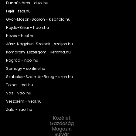
Dunaújváros - duol.hu
Fejér - feol.hu
Győr-Moson-Sopron - kisalfold.hu
Hajdú-Bihar - haon.hu
Heves - heol.hu
Jász-Nagykun-Szolnok - szoljon.hu
Komárom-Esztergom - kemma.hu
Nógrád - nool.hu
Somogy - sonline.hu
Szabolcs-Szatmár-Bereg - szon.hu
Tolna - teol.hu
Vas - vaol.hu
Veszprém - veol.hu
Zala - zaol.hu
Közélet
Gazdaság
Magazin
Bulvár