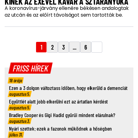
KINEK AZ EXÉVEL KAVAR A SZTÁRANYUKA
A koronavírus-járvány ellenére békésen andalogtak
az utcán és az előírt távolságot sem tartották be.
1
2
3
...
6
FRISS HÍREK
18 órája
Ezen a 3 dolgon változtass időben, hogy elkerüld a demenciát
augusztus 5.
Együttlét alatt jobb elkerülni ezt az ártatlan kérdést
augusztus 5.
Bradley Cooper és Gigi Hadid gyűrűi mindent elárulnak?
augusztus 3.
Nyári szettek: ezek a fazonok működnek a hőségben
július 31.