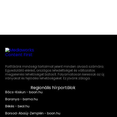
Portfóliónk minőségi tartalmat jelent minden olvasó számára.
Egyedülálló elérést, országos lefedettséget és változatos
megjelenési lehetőséget biztosít. Folyamatosan keressük az új
irányokat és fejlődési lehetőségeket. Ez jövőnk záloga.
Regionális hírportálok
Bács-Kiskun - baon.hu
Baranya - bama.hu
Békés - beol.hu
Borsod-Abaúj-Zemplén - boon.hu