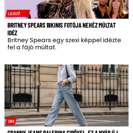
LELKIZŐ
BRITNEY SPEARS BIKINIS FOTÓJA NEHÉZ MÚLTAT
IDÉZ
Britney Spears egy szexi képpel idézte
fel a fájó múltat.
SIKK
GRANNY JEANS BALERINA CIPŐVEL, EZ A NYÁR ÚJ