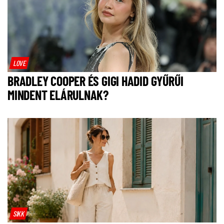
LOVE
BRADLEY COOPER ÉS GIGI HADID GYŰRŰI
MINDENT ELÁRULNAK?
SIKK