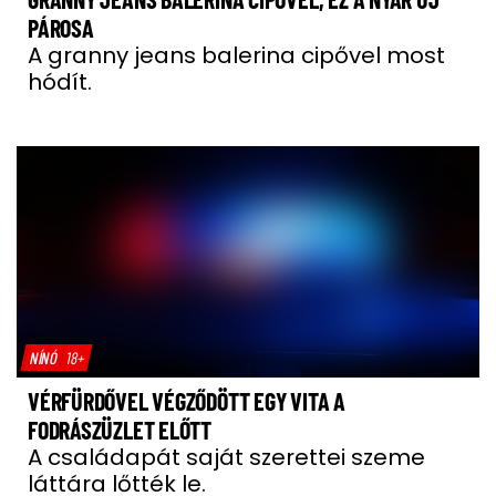
PÁROSA
A granny jeans balerina cipővel most
hódít.
NÍNÓ
18+
VÉRFÜRDŐVEL VÉGZŐDÖTT EGY VITA A
FODRÁSZÜZLET ELŐTT
A családapát saját szerettei szeme
láttára lőtték le.