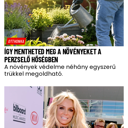
OTTHONKA
ÍGY MENTHETED MEG A NÖVÉNYEKET A
PERZSELŐ HŐSÉGBEN
A növények védelme néhány egyszerű
trükkel megoldható.