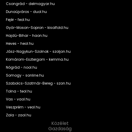
Csongrád - delmagyar.hu
Dunaújváros - duol.hu
Fejér - feol.hu
Győr-Moson-Sopron - kisalfold.hu
Hajdú-Bihar - haon.hu
Heves - heol.hu
Jász-Nagykun-Szolnok - szoljon.hu
Komárom-Esztergom - kemma.hu
Nógrád - nool.hu
Somogy - sonline.hu
Szabolcs-Szatmár-Bereg - szon.hu
Tolna - teol.hu
Vas - vaol.hu
Veszprém - veol.hu
Zala - zaol.hu
Közélet
Gazdaság