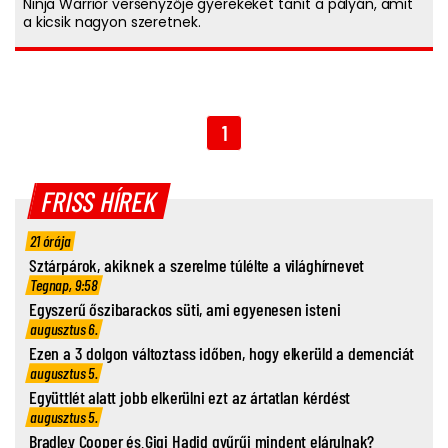
Ninja Warrior versenyzője gyerekeket tanít a pályán, amit
a kicsik nagyon szeretnek.
1
FRISS HÍREK
21 órája
Sztárpárok, akiknek a szerelme túlélte a világhírnevet
Tegnap, 9:58
Egyszerű őszibarackos süti, ami egyenesen isteni
augusztus 6.
Ezen a 3 dolgon változtass időben, hogy elkerüld a demenciát
augusztus 5.
Együttlét alatt jobb elkerülni ezt az ártatlan kérdést
augusztus 5.
Bradley Cooper és Gigi Hadid gyűrűi mindent elárulnak?