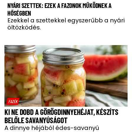
NYÁRI SZETTEK: EZEK A FAZONOK MŰKÖDNEK A
HŐSÉGBEN
Ezekkel a szettekkel egyszerűbb a nyári
öltözködés.
FAZÉK
KI NE DOBD A GÖRÖGDINNYEHÉJAT, KÉSZÍTS
BELŐLE SAVANYÚSÁGOT
A dinnye héjából édes-savanyú