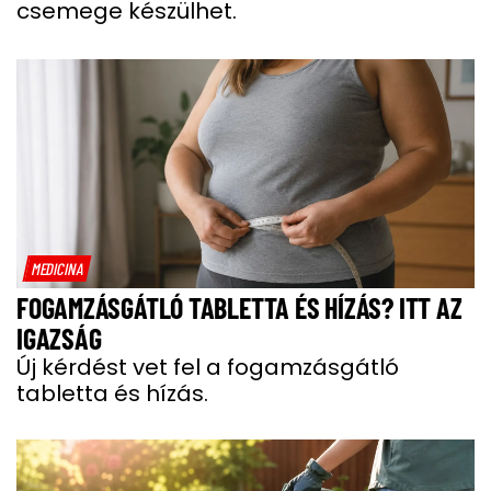
csemege készülhet.
MEDICINA
FOGAMZÁSGÁTLÓ TABLETTA ÉS HÍZÁS? ITT AZ
IGAZSÁG
Új kérdést vet fel a fogamzásgátló
tabletta és hízás.