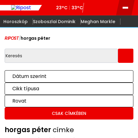
23°C
33°C
Horoszkóp
Szoboszlai Dominik
Meghan Markle
RIPOST
/
horgas péter
Dátum szerint
Cikk típusa
Rovat
CSAK CÍMKÉBEN
horgas péter
címke