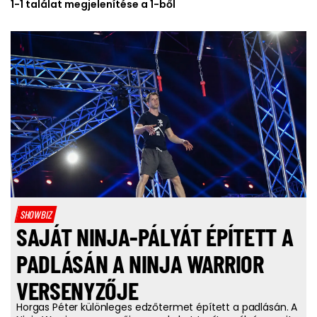
1-1 találat megjelenítése a 1-ből
SHOWBIZ
SAJÁT NINJA-PÁLYÁT ÉPÍTETT A
PADLÁSÁN A NINJA WARRIOR
VERSENYZŐJE
Horgas Péter különleges edzőtermet épített a padlásán. A