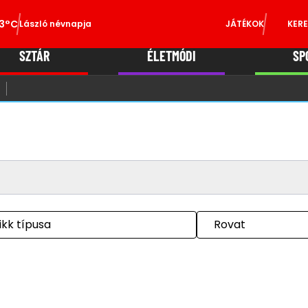
3°C
László névnapja
JÁTÉKOK
KERE
SZTÁR
ÉLETMÓDI
SP
ikk típusa
Rovat