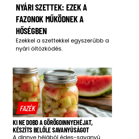
NYÁRI SZETTEK: EZEK A
FAZONOK MŰKÖDNEK A
HŐSÉGBEN
Ezekkel a szettekkel egyszerűbb a
nyári öltözködés.
FAZÉK
KI NE DOBD A GÖRÖGDINNYEHÉJAT,
KÉSZÍTS BELŐLE SAVANYÚSÁGOT
A dinnye héjából édes-savanyú