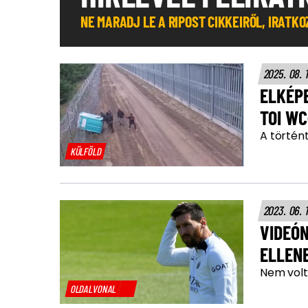
NE MARADJ LE A RIPOST CIKKEIRŐL, IRATK
2025. 08. 
ELKÉPE
TOI WC
A történt
KÜLFÖLD
2023. 06. 
VIDEÓ
ELLEN
Nem volt
OLDALVONAL