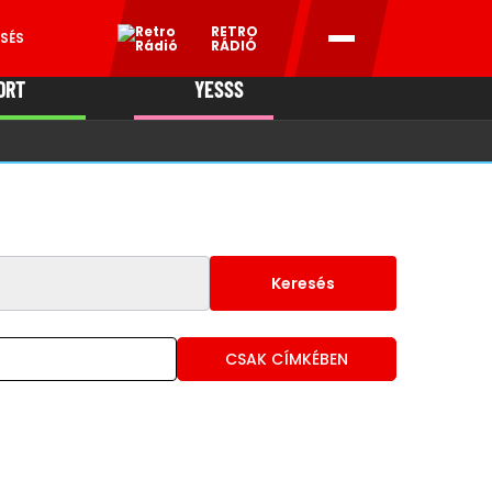
RETRO
SÉS
RÁDIÓ
ORT
YESSS
MANI
Keresés
CSAK CÍMKÉBEN