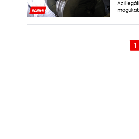
Az illegá
magukat
INSIDER
1