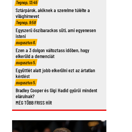
Tegnap, 13:45
Sztárpárok, akiknek a szerelme túlélte a
világhírnevet
Tegnap, 9:58
Egyszerű őszibarackos süti, ami egyenesen
isteni
augusztus 6.
Ezen a 3 dolgon változtass időben, hogy
elkerüld a demenciát
augusztus 5.
Együttlét alatt jobb elkerülni ezt az ártatlan
kérdést
augusztus 5.
Bradley Cooper és Gigi Hadid gyűrűi mindent
elárulnak?
MÉG TÖBB FRISS HÍR