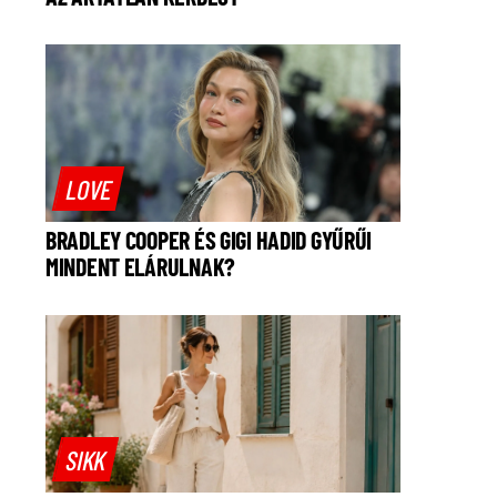
LOVE
BRADLEY COOPER ÉS GIGI HADID GYŰRŰI
MINDENT ELÁRULNAK?
SIKK