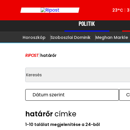
23°C
3
POLITIK
Horoszkóp
Szoboszlai Dominik
Meghan Markle
RIPOST
/
határőr
Dátum szerint
C
határőr
címke
1-10 találat megjelenítése a 24-ből