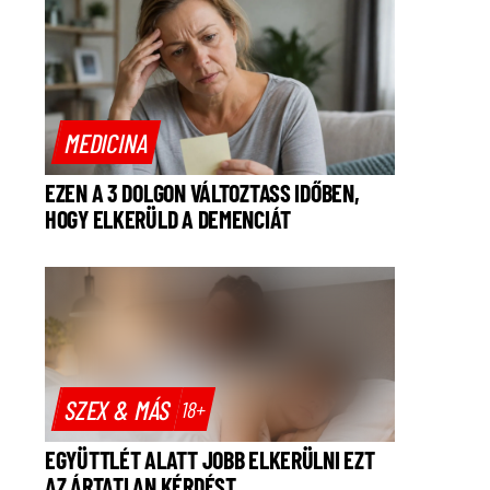
MEDICINA
EZEN A 3 DOLGON VÁLTOZTASS IDŐBEN,
HOGY ELKERÜLD A DEMENCIÁT
SZEX & MÁS
18+
EGYÜTTLÉT ALATT JOBB ELKERÜLNI EZT
AZ ÁRTATLAN KÉRDÉST