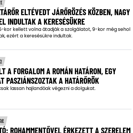
01.
ATÁRŐR ELTÉVEDT JÁRŐRÖZÉS KÖZBEN, NAGY
EL INDULTAK A KERESÉSÜKRE
-kor kellett volna átadják a szolgálatot, 9-kor még sehol
k, ezért a keresésükre indultak.
0.
LT A FORGALOM A ROMÁN HATÁRON, EGY
ÓRÁN ÁT PASZIÁNSZOZTAK A HATÁRŐRÖK
csak lassan hajlandóak végezni a dolgukat.
08.
TÓ: ROHAMMENTŐVEL ÉRKEZETT A SZERELEM