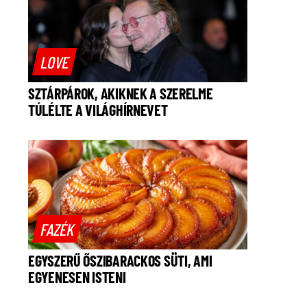
LOVE
SZTÁRPÁROK, AKIKNEK A SZERELME
TÚLÉLTE A VILÁGHÍRNEVET
FAZÉK
EGYSZERŰ ŐSZIBARACKOS SÜTI, AMI
EGYENESEN ISTENI