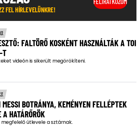
FELIRATKOZOM
OZZ FEL HÍRLEVELÜNKRE!
10.
SZTŐ: FALTÖRŐ KOSKÉNT HASZNÁLTÁK A TOI
-T
eket videón is sikerült megörökíteni.
13.
N MESSI BOTRÁNYA, KEMÉNYEN FELLÉPTEK
E A HATÁRŐRÖK
 megfelelő útlevele a sztárnak.