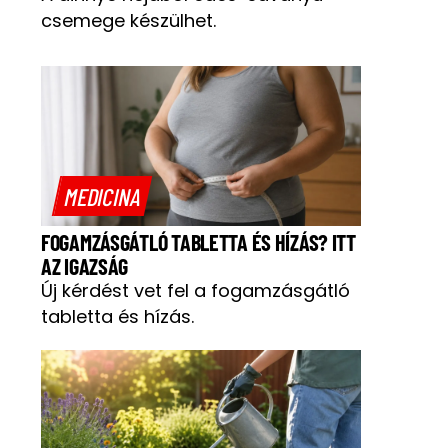
csemege készülhet.
MEDICINA
FOGAMZÁSGÁTLÓ TABLETTA ÉS HÍZÁS? ITT
AZ IGAZSÁG
Új kérdést vet fel a fogamzásgátló
tabletta és hízás.