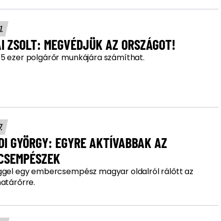
1.
I ZSOLT: MEGVÉDJÜK AZ ORSZÁGOT!
5 ezer polgárőr munkájára számíthat.
7.
DI GYÖRGY: EGYRE AKTÍVABBAK AZ
CSEMPÉSZEK
ggel egy embercsempész magyar oldalról rálőtt az
határőrre.