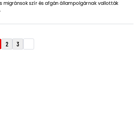
lis migránsok szír és afgán állampolgárnak vallották
.
2
3