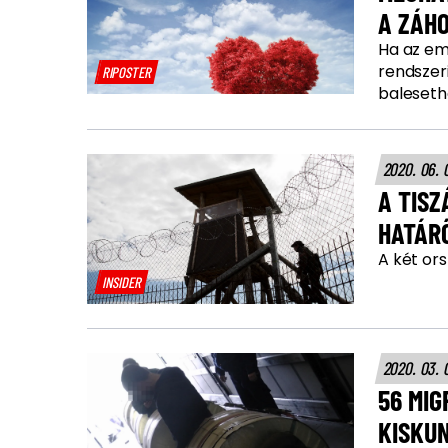
A ZÁ
Ha az em
rendszer
RIPOSTER
balesethe
2020. 06. 
A TISZ
HATÁR
A két or
INSIDER
2020. 03. 
56 MIG
KISKU