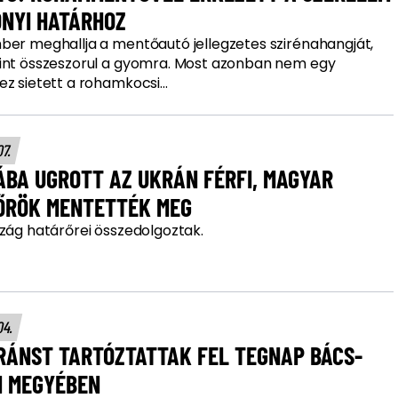
HONYI HATÁRHOZ
ber meghallja a mentőautó jellegzetes szirénahangját,
int összeszorul a gyomra. Most azonban nem egy
z sietett a rohamkocsi...
07.
ÁBA UGROTT AZ UKRÁN FÉRFI, MAGYAR
ŐRÖK MENTETTÉK MEG
szág határőrei összedolgoztak.
04.
RÁNST TARTÓZTATTAK FEL TEGNAP BÁCS-
N MEGYÉBEN