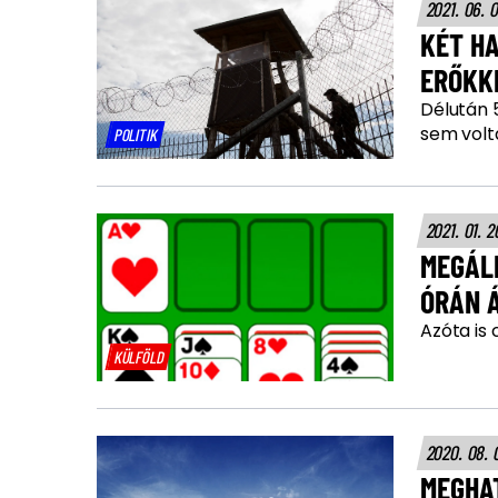
2021. 06. 
KÉT H
ERŐKK
Délután 5
sem volta
POLITIK
2021. 01. 2
MEGÁL
Azóta is 
KÜLFÖLD
2020. 08. 
MEGHA