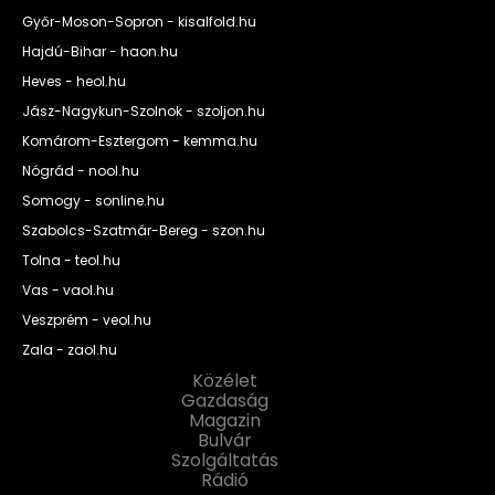
Győr-Moson-Sopron - kisalfold.hu
Hajdú-Bihar - haon.hu
Heves - heol.hu
Jász-Nagykun-Szolnok - szoljon.hu
Komárom-Esztergom - kemma.hu
Nógrád - nool.hu
Somogy - sonline.hu
Szabolcs-Szatmár-Bereg - szon.hu
Tolna - teol.hu
Vas - vaol.hu
Veszprém - veol.hu
Zala - zaol.hu
Közélet
Gazdaság
Magazin
Bulvár
Szolgáltatás
Rádió