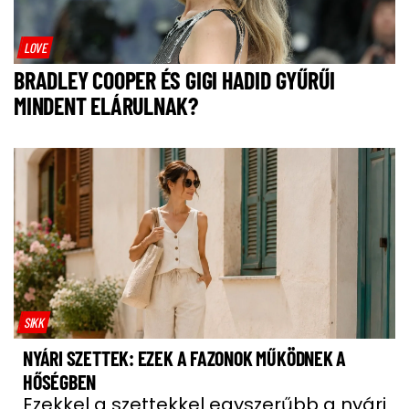
LOVE
BRADLEY COOPER ÉS GIGI HADID GYŰRŰI
MINDENT ELÁRULNAK?
SIKK
NYÁRI SZETTEK: EZEK A FAZONOK MŰKÖDNEK A
HŐSÉGBEN
Ezekkel a szettekkel egyszerűbb a nyári