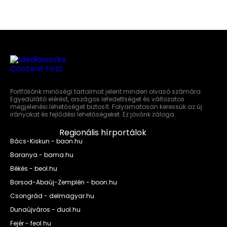
Portfóliónk minőségi tartalmat jelent minden olvasó számára.
Egyedülálló elérést, országos lefedettséget és változatos
megjelenési lehetőséget biztosít. Folyamatosan keressük az új
irányokat és fejlődési lehetőségeket. Ez jövőnk záloga.
Regionális hírportálok
Bács-Kiskun - baon.hu
Baranya - bama.hu
Békés - beol.hu
Borsod-Abaúj-Zemplén - boon.hu
Csongrád - delmagyar.hu
Dunaújváros - duol.hu
Fejér - feol.hu