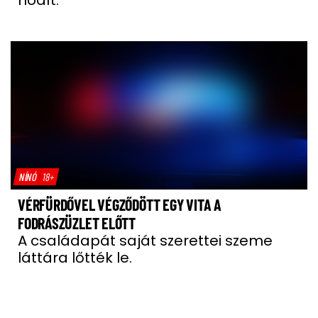
hódít.
NÍNÓ
18+
VÉRFÜRDŐVEL VÉGZŐDÖTT EGY VITA A
FODRÁSZÜZLET ELŐTT
A családapát saját szerettei szeme
láttára lőtték le.