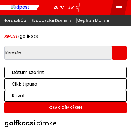
26°C
35°C
Horoszkóp
Szoboszlai Dominik
Meghan Markle
RIPOST
/
golfkocsi
Dátum szerint
Cikk típusa
Rovat
CSAK CÍMKÉBEN
golfkocsi
címke