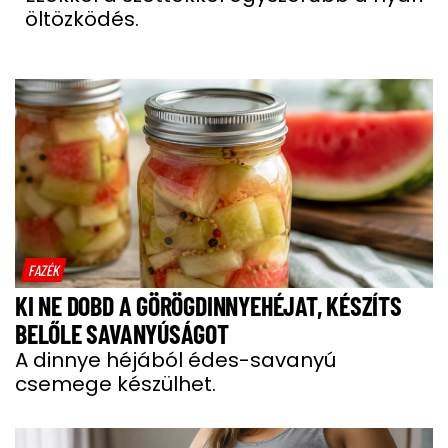
öltözködés.
FAZÉK
KI NE DOBD A GÖRÖGDINNYEHÉJAT, KÉSZÍTS
BELŐLE SAVANYÚSÁGOT
A dinnye héjából édes-savanyú
csemege készülhet.