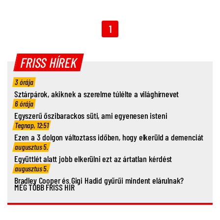
1
FRISS HÍREK
3 órája
Sztárpárok, akiknek a szerelme túlélte a világhírnevet
6 órája
Egyszerű őszibarackos süti, ami egyenesen isteni
Tegnap, 12:51
Ezen a 3 dolgon változtass időben, hogy elkerüld a demenciát
augusztus 5.
Együttlét alatt jobb elkerülni ezt az ártatlan kérdést
augusztus 5.
Bradley Cooper és Gigi Hadid gyűrűi mindent elárulnak?
MÉG TÖBB FRISS HÍR