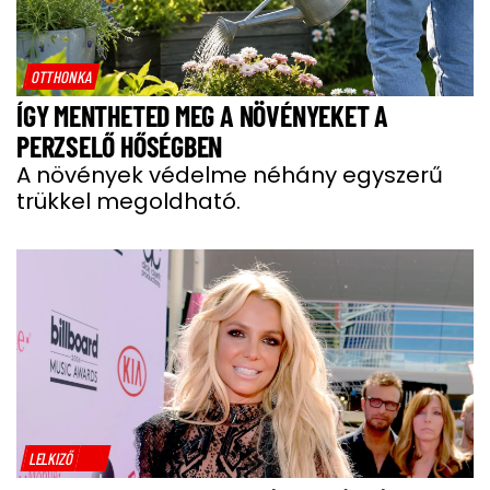
OTTHONKA
ÍGY MENTHETED MEG A NÖVÉNYEKET A
PERZSELŐ HŐSÉGBEN
A növények védelme néhány egyszerű
trükkel megoldható.
LELKIZŐ