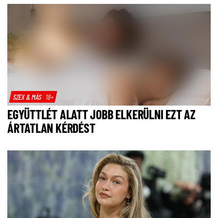
SZEX & MÁS
18+
EGYÜTTLÉT ALATT JOBB ELKERÜLNI EZT AZ
ÁRTATLAN KÉRDÉST