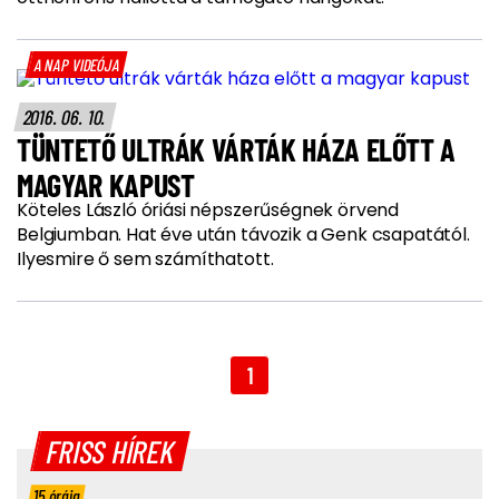
A NAP VIDEÓJA
2016. 06. 10.
TÜNTETŐ ULTRÁK VÁRTÁK HÁZA ELŐTT A
MAGYAR KAPUST
Köteles László óriási népszerűségnek örvend
Belgiumban. Hat éve után távozik a Genk csapatától.
Ilyesmire ő sem számíthatott.
1
FRISS HÍREK
15 órája