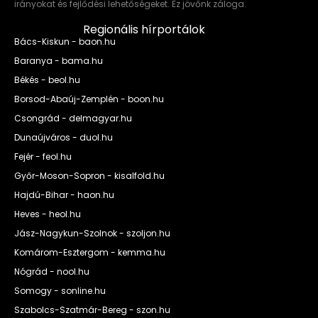
irányokat és fejlődési lehetőségeket. Ez jövőnk záloga.
Regionális hírportálok
Bács-Kiskun - baon.hu
Baranya - bama.hu
Békés - beol.hu
Borsod-Abaúj-Zemplén - boon.hu
Csongrád - delmagyar.hu
Dunaújváros - duol.hu
Fejér - feol.hu
Győr-Moson-Sopron - kisalfold.hu
Hajdú-Bihar - haon.hu
Heves - heol.hu
Jász-Nagykun-Szolnok - szoljon.hu
Komárom-Esztergom - kemma.hu
Nógrád - nool.hu
Somogy - sonline.hu
Szabolcs-Szatmár-Bereg - szon.hu