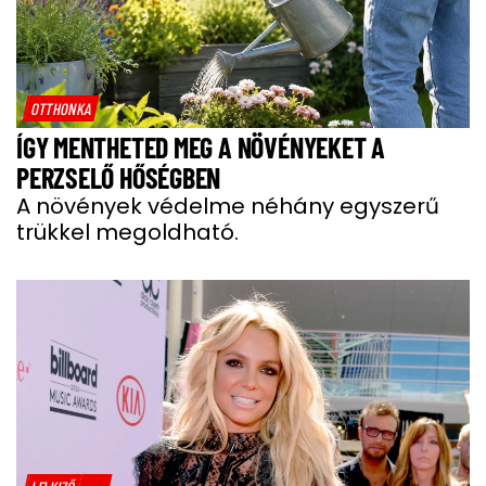
OTTHONKA
ÍGY MENTHETED MEG A NÖVÉNYEKET A
PERZSELŐ HŐSÉGBEN
A növények védelme néhány egyszerű
trükkel megoldható.