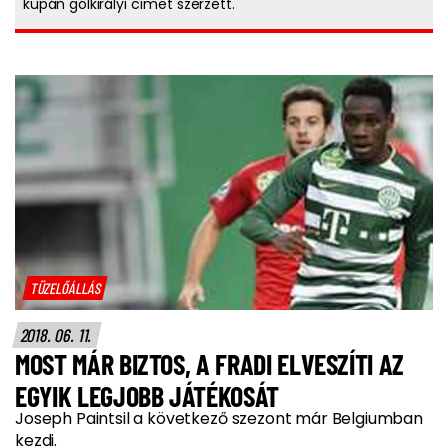
kupán gólkirályi címet szerzett.
TÜZELŐÁLLÁS
2018. 06. 11.
MOST MÁR BIZTOS, A FRADI ELVESZÍTI AZ
EGYIK LEGJOBB JÁTÉKOSÁT
Joseph Paintsil a következő szezont már Belgiumban
kezdi.