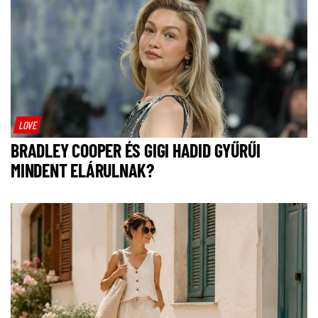
LOVE
BRADLEY COOPER ÉS GIGI HADID GYŰRŰI
MINDENT ELÁRULNAK?