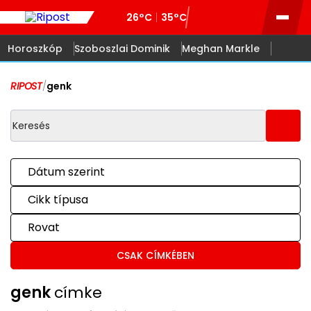
26°C
35°C
Horoszkóp
Szoboszlai Dominik
Meghan Markle
RIPOST
/
genk
Dátum szerint
Cikk típusa
Rovat
CSAK CÍMKÉBEN
genk
címke