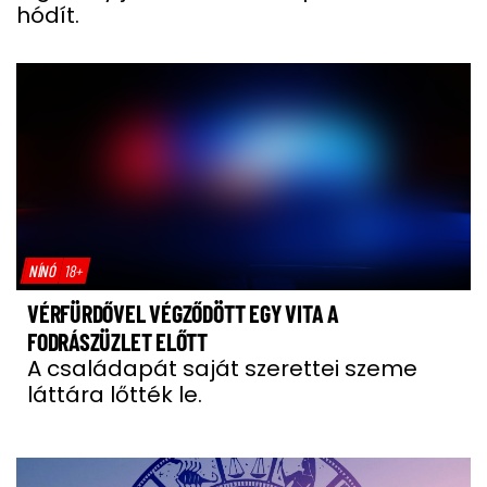
hódít.
NÍNÓ
18+
VÉRFÜRDŐVEL VÉGZŐDÖTT EGY VITA A
FODRÁSZÜZLET ELŐTT
A családapát saját szerettei szeme
láttára lőtték le.