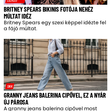
LELKIZŐ
BRITNEY SPEARS BIKINIS FOTÓJA NEHÉZ
MÚLTAT IDÉZ
Britney Spears egy szexi képpel idézte fel
a fájó múltat.
SIKK
GRANNY JEANS BALERINA CIPŐVEL, EZ A NYÁR
ÚJ PÁROSA
A granny jeans balerina cipővel most