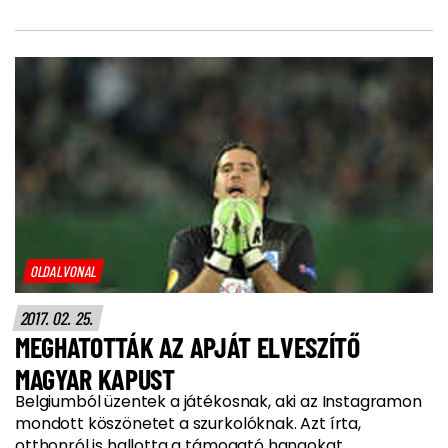
OLDALVONAL
2017. 02. 25.
MEGHATOTTÁK AZ APJÁT ELVESZÍTŐ
MAGYAR KAPUST
Belgiumból üzentek a játékosnak, aki az Instagramon
mondott köszönetet a szurkolóknak. Azt írta,
otthonról is hallotta a támogató hangokat.