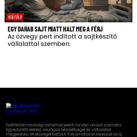
KÜLFÖLD
EGY DARAB SAJT MIATT HALT MEG A FÉRJ
Az özvegy pert indított a sajtkészítő
vállalattal szemben.
Portfóliónk minőségi tartalmat jelent minden olvasó számára.
Egyedülálló elérést, országos lefedettséget és változatos
megjelenési lehetőséget biztosít. Folyamatosan keressük az új