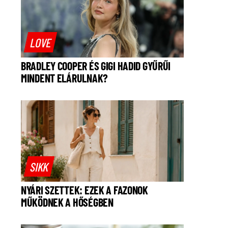
LOVE
BRADLEY COOPER ÉS GIGI HADID GYŰRŰI
MINDENT ELÁRULNAK?
SIKK
NYÁRI SZETTEK: EZEK A FAZONOK
MŰKÖDNEK A HŐSÉGBEN