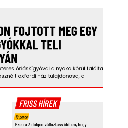
ON FOJTOTT MEG EGY
GYÓKKAL TELI
YÁN
teres óriáskígyóval a nyaka körül találta
sznált oxfordi ház tulajdonosa, a
FRISS HÍREK
18 perce
Ezen a 3 dolgon változtass időben, hogy