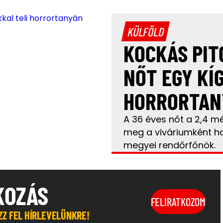
KÜLFÖLD
KOCKÁS PIT
NŐT EGY KÍ
HORRORTAN
A 36 éves nőt a 2,4 mé
meg a viváriumként ha
megyei rendőrfőnök.
KOZÁS
FELIRATKOZOM
OZZ FEL HÍRLEVELÜNKRE!