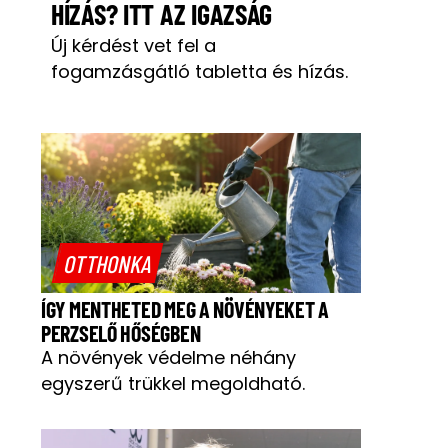
HÍZÁS? ITT AZ IGAZSÁG
Új kérdést vet fel a
fogamzásgátló tabletta és hízás.
OTTHONKA
ÍGY MENTHETED MEG A NÖVÉNYEKET A
PERZSELŐ HŐSÉGBEN
A növények védelme néhány
egyszerű trükkel megoldható.