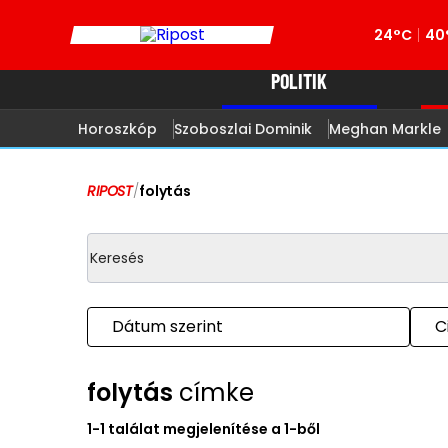
24°C
40
POLITIK
Horoszkóp
Szoboszlai Dominik
Meghan Markle
RIPOST
/
folytás
Dátum szerint
C
folytás
címke
1-1 találat megjelenítése a 1-ből