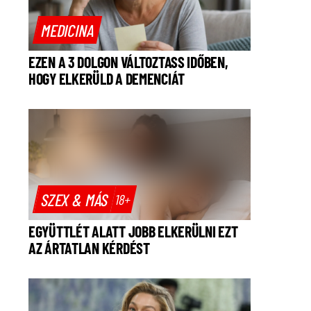
MEDICINA
EZEN A 3 DOLGON VÁLTOZTASS IDŐBEN,
HOGY ELKERÜLD A DEMENCIÁT
SZEX & MÁS
18+
EGYÜTTLÉT ALATT JOBB ELKERÜLNI EZT
AZ ÁRTATLAN KÉRDÉST