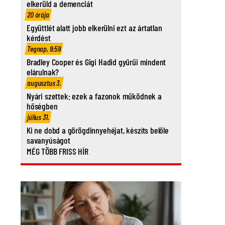
elkerüld a demenciát
20 órája
Együttlét alatt jobb elkerülni ezt az ártatlan
kérdést
Tegnap, 9:59
Bradley Cooper és Gigi Hadid gyűrűi mindent
elárulnak?
augusztus 3.
Nyári szettek: ezek a fazonok működnek a
hőségben
július 31.
Ki ne dobd a görögdinnyehéjat, készíts belőle
savanyúságot
MÉG TÖBB FRISS HÍR