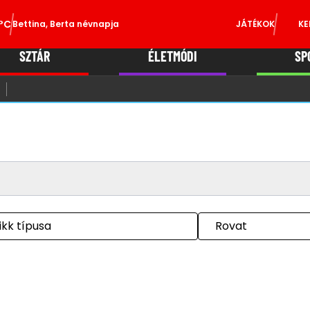
°C
Bettina, Berta névnapja
JÁTÉKOK
KE
SZTÁR
ÉLETMÓDI
SP
ikk típusa
Rovat