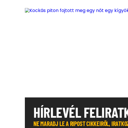
HÍRLEVÉL FELIRAT
NE MARADJ LE A RIPOST CIKKEIRŐL, IRATK