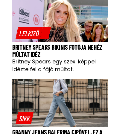
LELKIZŐ
BRITNEY SPEARS BIKINIS FOTÓJA NEHÉZ
MÚLTAT IDÉZ
Britney Spears egy szexi képpel
idézte fel a fájó múltat.
SIKK
GRANNY JEANS BALERINA CIPŐVEL, EZ A