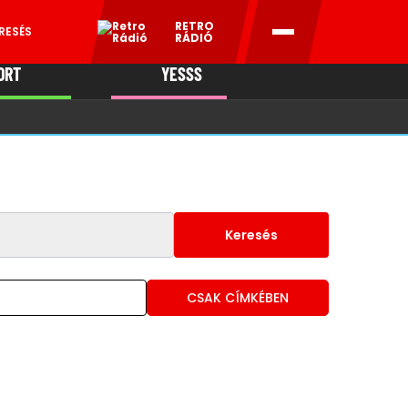
RETRO
RESÉS
RÁDIÓ
ORT
YESSS
MANI
Keresés
CSAK CÍMKÉBEN