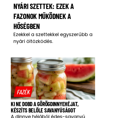
NYÁRI SZETTEK: EZEK A
FAZONOK MŰKÖDNEK A
HŐSÉGBEN
Ezekkel a szettekkel egyszerűbb a
nyári öltözködés.
FAZÉK
KI NE DOBD A GÖRÖGDINNYEHÉJAT,
KÉSZÍTS BELŐLE SAVANYÚSÁGOT
A dinnye héjából édes-savanyú