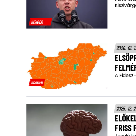
Kiszivárg
INSIDER
2026. 01. 
ELSÖP
FELMÉ
A Fidesz
INSIDER
2025. 12. 
ELŐKE
FRISS
Javuló t