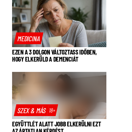
MEDICINA
EZEN A 3 DOLGON VÁLTOZTASS IDŐBEN,
HOGY ELKERÜLD A DEMENCIÁT
SZEX & MÁS
18+
EGYÜTTLÉT ALATT JOBB ELKERÜLNI EZT
AZ ÁRTATLAN KÉRDÉST