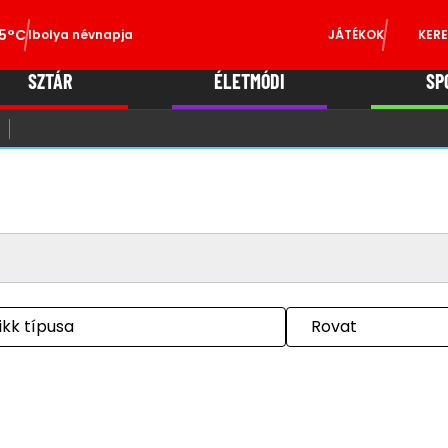
5°C
Ibolya névnapja
JÁTÉKOK
KERE
SZTÁR
ÉLETMÓDI
SP
ikk típusa
Rovat