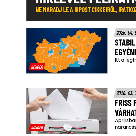
NE MARADJ LE A RIPOST CIKKEIRŐL, IRATK
2026. 04. 
STABIL
EGYÉN
Itt a le
INSIDER
2026. 03. 
FRISS
VÁRHA
Áprilisb
narancss
INSIDER