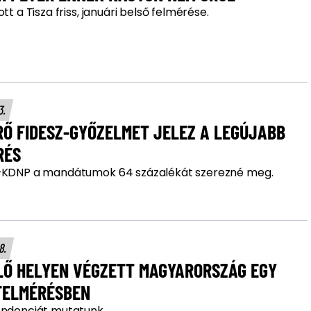
ott a Tisza friss, januári belső felmérése.
13.
RŐ FIDESZ-GYŐZELMET JELEZ A LEGÚJABB
RÉS
–KDNP a mandátumok 64 százalékát szerezné meg.
28.
LŐ HELYEN VÉGZETT MAGYARORSZÁG EGY
 FELMÉRÉSBEN
endenciát mutatunk.