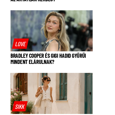
LOVE
BRADLEY COOPER ÉS GIGI HADID GYŰRŰI
MINDENT ELÁRULNAK?
SIKK