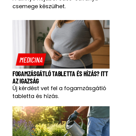
csemege készülhet.
MEDICINA
FOGAMZÁSGÁTLÓ TABLETTA ÉS HÍZÁS? ITT
AZ IGAZSÁG
Új kérdést vet fel a fogamzásgátló
tabletta és hízás.