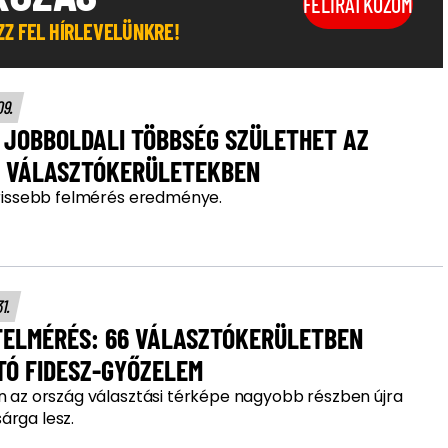
FELIRATKOZOM
OZZ FEL HÍRLEVELÜNKRE!
09.
 JOBBOLDALI TÖBBSÉG SZÜLETHET AZ
I VÁLASZTÓKERÜLETEKBEN
gfrissebb felmérés eredménye.
31.
 FELMÉRÉS: 66 VÁLASZTÓKERÜLETBEN
TÓ FIDESZ-GYŐZELEM
an az ország választási térképe nagyobb részben újra
árga lesz.