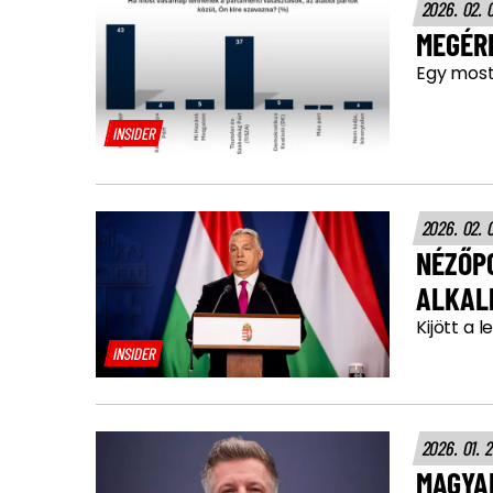
2026. 02. 
MEGÉRK
Egy most
INSIDER
2026. 02. 
NÉZŐP
ALKAL
Kijött a
INSIDER
2026. 01. 
MAGYA