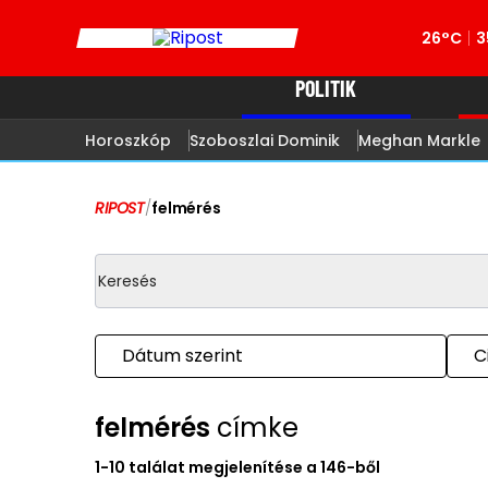
26°C
3
POLITIK
Horoszkóp
Szoboszlai Dominik
Meghan Markle
RIPOST
/
felmérés
Dátum szerint
C
felmérés
címke
1-10 találat megjelenítése a 146-ből