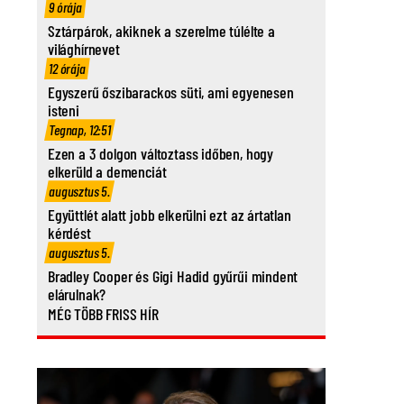
9 órája
Sztárpárok, akiknek a szerelme túlélte a
világhírnevet
12 órája
Egyszerű őszibarackos süti, ami egyenesen
isteni
Tegnap, 12:51
Ezen a 3 dolgon változtass időben, hogy
elkerüld a demenciát
augusztus 5.
Együttlét alatt jobb elkerülni ezt az ártatlan
kérdést
augusztus 5.
Bradley Cooper és Gigi Hadid gyűrűi mindent
elárulnak?
MÉG TÖBB FRISS HÍR