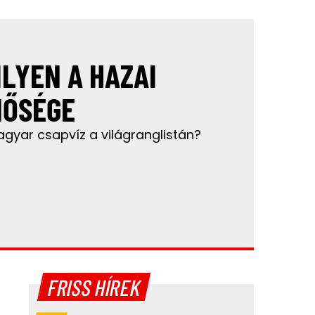
ILYEN A HAZAI
NŐSÉGE
agyar csapvíz a világranglistán?
FRISS HÍREK