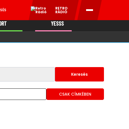
RETRO
SÉS
RÁDIÓ
ORT
YESSS
MANI
Keresés
CSAK CÍMKÉBEN