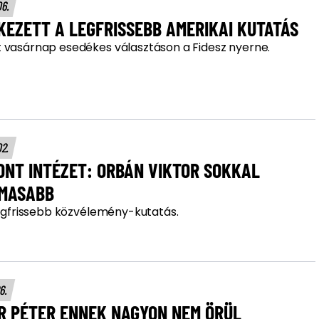
06.
EZETT A LEGFRISSEBB AMERIKAI KUTATÁS
 vasárnap esedékes választáson a Fidesz nyerne.
02.
ONT INTÉZET: ORBÁN VIKTOR SOKKAL
MASABB
 legfrissebb közvélemény-kutatás.
26.
R PÉTER ENNEK NAGYON NEM ÖRÜL