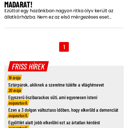
MADARAT!
Ezúttal egy hazánkban nagyon ritka ölyv került az
állatkórházba. Nem ez az első mérgezéses eset...
1
FRISS HÍREK
16 órája
Sztárpárok, akiknek a szerelme túlélte a világhírnevet
20 órája
Egyszerű őszibarackos süti, ami egyenesen isteni
augusztus 6.
Ezen a 3 dolgon változtass időben, hogy elkerüld a demenciát
augusztus 5.
Együttlét alatt jobb elkerülni ezt az ártatlan kérdést
augusztus 5.