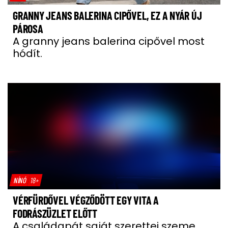
GRANNY JEANS BALERINA CIPŐVEL, EZ A NYÁR ÚJ
PÁROSA
A granny jeans balerina cipővel most
hódít.
NÍNÓ
18+
VÉRFÜRDŐVEL VÉGZŐDÖTT EGY VITA A
FODRÁSZÜZLET ELŐTT
A családapát saját szerettei szeme