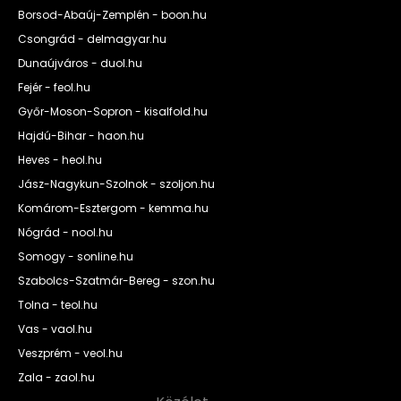
Borsod-Abaúj-Zemplén - boon.hu
Csongrád - delmagyar.hu
Dunaújváros - duol.hu
Fejér - feol.hu
Győr-Moson-Sopron - kisalfold.hu
Hajdú-Bihar - haon.hu
Heves - heol.hu
Jász-Nagykun-Szolnok - szoljon.hu
Komárom-Esztergom - kemma.hu
Nógrád - nool.hu
Somogy - sonline.hu
Szabolcs-Szatmár-Bereg - szon.hu
Tolna - teol.hu
Vas - vaol.hu
Veszprém - veol.hu
Zala - zaol.hu