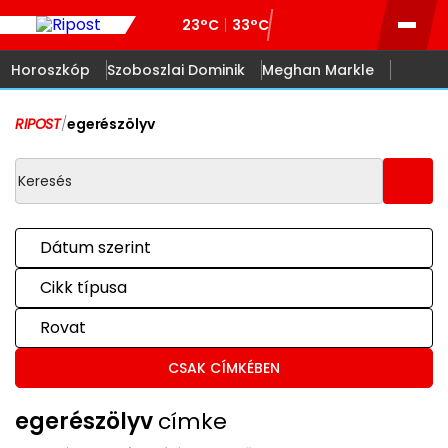
23°C
33°C
Horoszkóp
Szoboszlai Dominik
Meghan Markle
RIPOST
/
egerészölyv
Dátum szerint
Cikk típusa
Rovat
CSAK CÍMKÉBEN
egerészölyv
címke