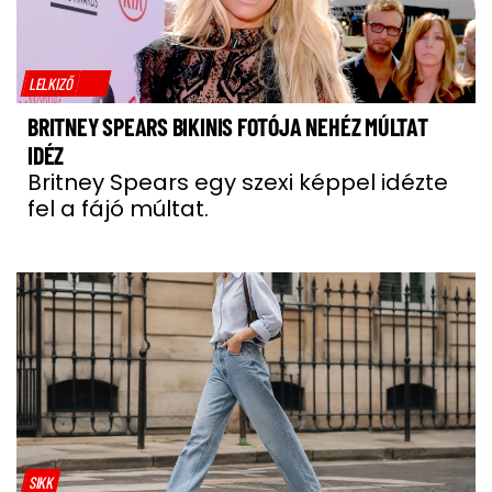
LELKIZŐ
BRITNEY SPEARS BIKINIS FOTÓJA NEHÉZ MÚLTAT
IDÉZ
Britney Spears egy szexi képpel idézte
fel a fájó múltat.
SIKK