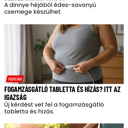
A dinnye héjából édes-savanyú
csemege készülhet.
MEDICINA
FOGAMZÁSGÁTLÓ TABLETTA ÉS HÍZÁS? ITT AZ
IGAZSÁG
Új kérdést vet fel a fogamzásgátló
tabletta és hízás.