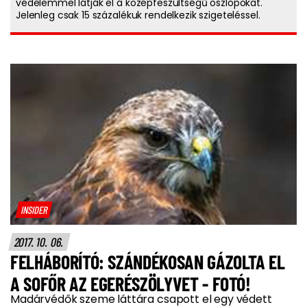
védelemmel látják el a középfeszültségű oszlopokat.
Jelenleg csak 15 százalékuk rendelkezik szigeteléssel.
INSIDER
2017. 10. 06.
FELHÁBORÍTÓ: SZÁNDÉKOSAN GÁZOLTA EL
A SOFŐR AZ EGERÉSZÖLYVET - FOTÓ!
Madárvédők szeme láttára csapott el egy védett