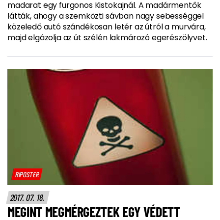
madarat egy furgonos Kistokajnál. A madármentők
látták, ahogy a szemközti sávban nagy sebességgel
közeledő autó szándékosan letér az útról a murvára,
majd elgázolja az út szélén lakmározó egerészölyvet.
RIPOSTER
2017. 07. 18.
MEGINT MEGMÉRGEZTEK EGY VÉDETT