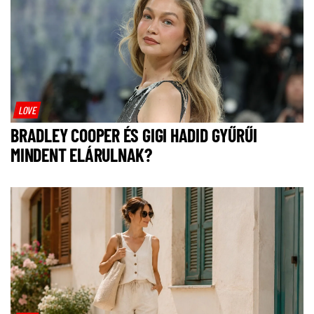
LOVE
BRADLEY COOPER ÉS GIGI HADID GYŰRŰI
MINDENT ELÁRULNAK?