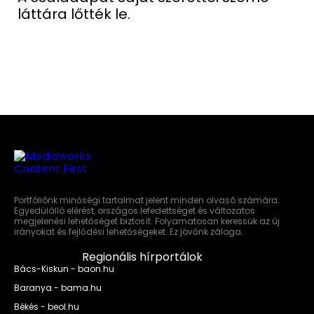
láttára lőtték le.
Portfóliónk minőségi tartalmat jelent minden olvasó számára.
Egyedülálló elérést, országos lefedettséget és változatos
megjelenési lehetőséget biztosít. Folyamatosan keressük az új
irányokat és fejlődési lehetőségeket. Ez jövőnk záloga.
Regionális hírportálok
Bács-Kiskun - baon.hu
Baranya - bama.hu
Békés - beol.hu