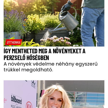
OTTHONKA
ÍGY MENTHETED MEG A NÖVÉNYEKET A
PERZSELŐ HŐSÉGBEN
A növények védelme néhány egyszerű
trükkel megoldható.