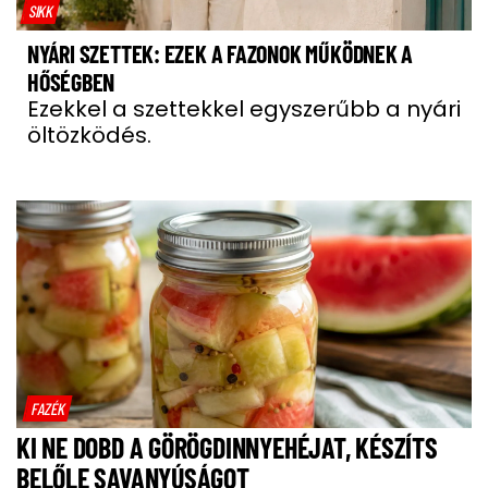
SIKK
NYÁRI SZETTEK: EZEK A FAZONOK MŰKÖDNEK A
HŐSÉGBEN
Ezekkel a szettekkel egyszerűbb a nyári
öltözködés.
FAZÉK
KI NE DOBD A GÖRÖGDINNYEHÉJAT, KÉSZÍTS
BELŐLE SAVANYÚSÁGOT