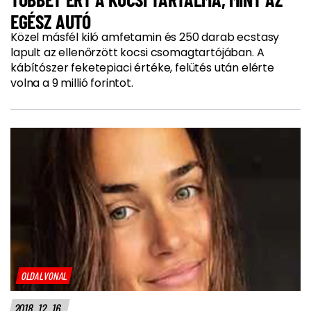
EGÉSZ AUTÓ
Közel másfél kiló amfetamin és 250 darab ecstasy
lapult az ellenőrzött kocsi csomagtartójában. A
kábítószer feketepiaci értéke, felütés után elérte
volna a 9 millió forintot.
OLDALVONAL
2018. 12. 16.