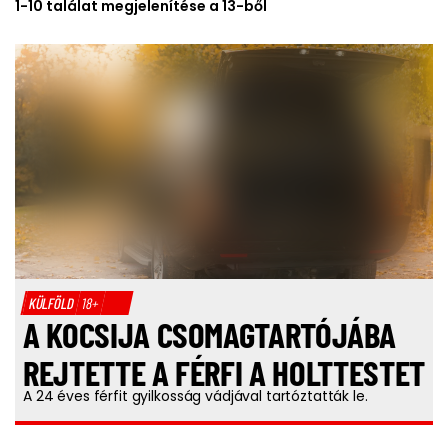
1-10 találat megjelenítése a 13-ből
KÜLFÖLD
18+
A KOCSIJA CSOMAGTARTÓJÁBA
REJTETTE A FÉRFI A HOLTTESTET
A 24 éves férfit gyilkosság vádjával tartóztatták le.