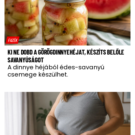
FAZÉK
KI NE DOBD A GÖRÖGDINNYEHÉJAT, KÉSZÍTS BELŐLE
SAVANYÚSÁGOT
A dinnye héjából édes-savanyú
csemege készülhet.