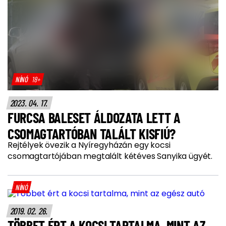
NÍNÓ
18+
2023. 04. 17.
FURCSA BALESET ÁLDOZATA LETT A
CSOMAGTARTÓBAN TALÁLT KISFIÚ?
Rejtélyek övezik a Nyíregyházán egy kocsi
csomagtartójában megtalált kétéves Sanyika ügyét.
NÍNÓ
2019. 02. 26.
TÖBBET ÉRT A KOCSI TARTALMA, MINT AZ