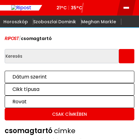
21°C
35°C
Horoszkóp
Szoboszlai Dominik
Meghan Markle
RIPOST
/
csomagtartó
Dátum szerint
Cikk típusa
Rovat
CSAK CÍMKÉBEN
csomagtartó
címke