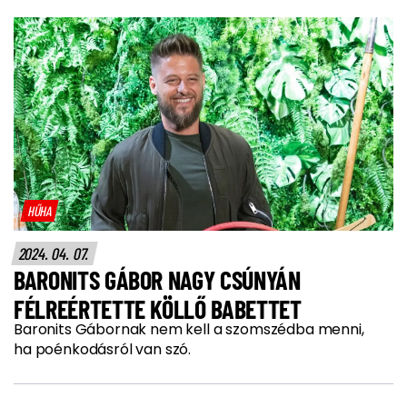
HŰHA
2024. 04. 07.
BARONITS GÁBOR NAGY CSÚNYÁN
FÉLREÉRTETTE KÖLLŐ BABETTET
Baronits Gábornak nem kell a szomszédba menni,
ha poénkodásról van szó.