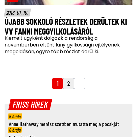
2018. 01. 10.
ÚJABB SOKKOLÓ RÉSZLETEK DERÜLTEK KI
VV FANNI MEGGYILKOLÁSÁRÓL
Kiemelt ügyként dolgozik a rendőrség a
novemberben eltűnt lány gyilkossági rejtélyének
megoldásán, egyre több részlet derül ki.
1
2
FRISS HÍREK
5 órája
Anne Hathaway merész szettben mutatta meg a pocakját
6 órája