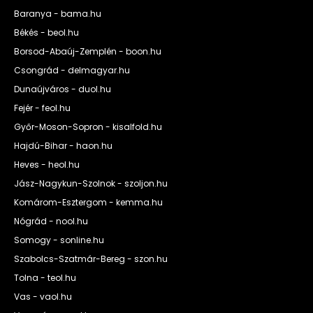
Baranya - bama.hu
Békés - beol.hu
Borsod-Abaúj-Zemplén - boon.hu
Csongrád - delmagyar.hu
Dunaújváros - duol.hu
Fejér - feol.hu
Győr-Moson-Sopron - kisalfold.hu
Hajdú-Bihar - haon.hu
Heves - heol.hu
Jász-Nagykun-Szolnok - szoljon.hu
Komárom-Esztergom - kemma.hu
Nógrád - nool.hu
Somogy - sonline.hu
Szabolcs-Szatmár-Bereg - szon.hu
Tolna - teol.hu
Vas - vaol.hu