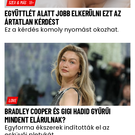
SZEX & MÁS
18+
EGYÜTTLÉT ALATT JOBB ELKERÜLNI EZT AZ
ÁRTATLAN KÉRDÉST
Ez a kérdés komoly nyomást okozhat.
LOVE
BRADLEY COOPER ÉS GIGI HADID GYŰRŰI
MINDENT ELÁRULNAK?
Egyforma ékszerek indították el az
esküvői pletykát.