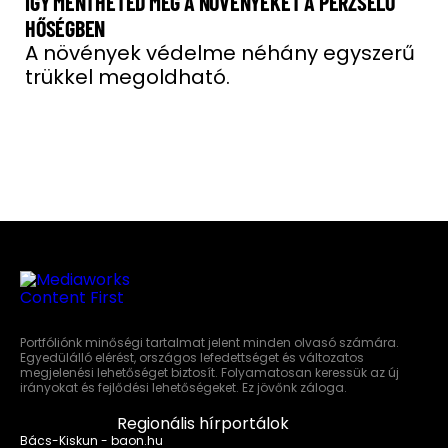
ÍGY MENTHETED MEG A NÖVÉNYEKET A PERZSELŐ
HŐSÉGBEN
A növények védelme néhány egyszerű
trükkel megoldható.
Portfóliónk minőségi tartalmat jelent minden olvasó számára.
Egyedülálló elérést, országos lefedettséget és változatos
megjelenési lehetőséget biztosít. Folyamatosan keressük az új
irányokat és fejlődési lehetőségeket. Ez jövőnk záloga.
Regionális hírportálok
Bács-Kiskun - baon.hu