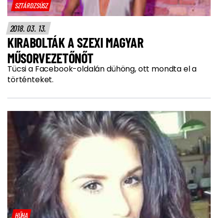
SZTÁRDZSÚSZ
2018. 03. 13.
KIRABOLTÁK A SZEXI MAGYAR
MŰSORVEZETŐNŐT
Tücsi a Facebook-oldalán dühöng, ott mondta el a
történteket.
HŰHA