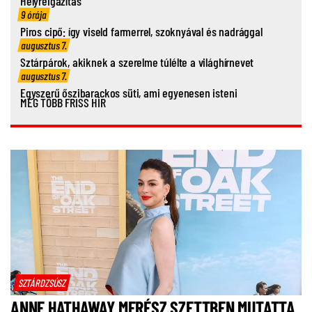
Helyreigazítás
9 órája
Piros cipő: így viseld farmerrel, szoknyával és nadrággal
augusztus 7.
Sztárpárok, akiknek a szerelme túlélte a világhírnevet
augusztus 7.
Egyszerű őszibarackos süti, ami egyenesen isteni
MÉG TÖBB FRISS HÍR
SZTÁRDZSÚSZ
ANNE HATHAWAY MERÉSZ SZETTBEN MUTATTA