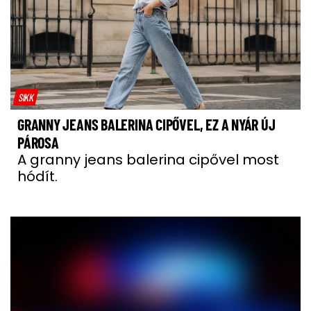
SIKK
GRANNY JEANS BALERINA CIPŐVEL, EZ A NYÁR ÚJ
PÁROSA
A granny jeans balerina cipővel most
hódít.