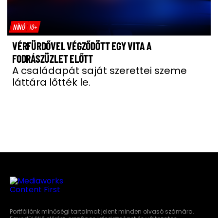
NÍNÓ
18+
VÉRFÜRDŐVEL VÉGZŐDÖTT EGY VITA A
FODRÁSZÜZLET ELŐTT
A családapát saját szerettei szeme
láttára lőtték le.
Portfóliónk minőségi tartalmat jelent minden olvasó számára.