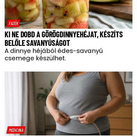
FAZÉK
KI NE DOBD A GÖRÖGDINNYEHÉJAT, KÉSZÍTS
BELŐLE SAVANYÚSÁGOT
A dinnye héjából édes-savanyú
csemege készülhet.
MEDICINA