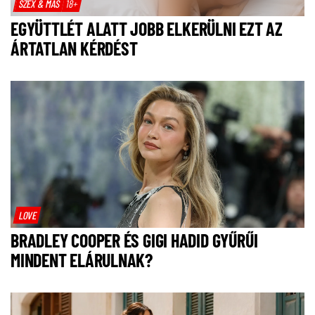
SZEX & MÁS
18+
EGYÜTTLÉT ALATT JOBB ELKERÜLNI EZT AZ
ÁRTATLAN KÉRDÉST
LOVE
BRADLEY COOPER ÉS GIGI HADID GYŰRŰI
MINDENT ELÁRULNAK?