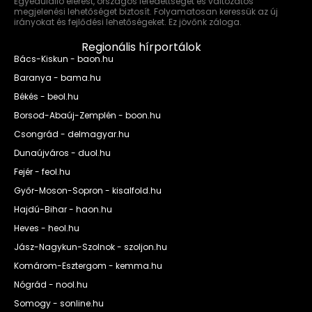
Egyedülálló elérést, országos lefedettséget és változatos
megjelenési lehetőséget biztosít. Folyamatosan keressük az új
irányokat és fejlődési lehetőségeket. Ez jövőnk záloga.
Regionális hírportálok
Bács-Kiskun - baon.hu
Baranya - bama.hu
Békés - beol.hu
Borsod-Abaúj-Zemplén - boon.hu
Csongrád - delmagyar.hu
Dunaújváros - duol.hu
Fejér - feol.hu
Győr-Moson-Sopron - kisalfold.hu
Hajdú-Bihar - haon.hu
Heves - heol.hu
Jász-Nagykun-Szolnok - szoljon.hu
Komárom-Esztergom - kemma.hu
Nógrád - nool.hu
Somogy - sonline.hu