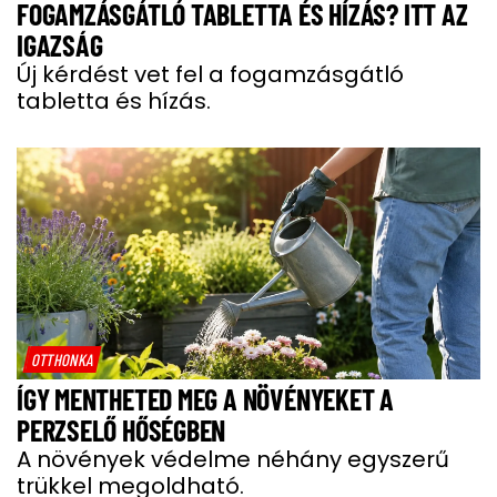
FOGAMZÁSGÁTLÓ TABLETTA ÉS HÍZÁS? ITT AZ
IGAZSÁG
Új kérdést vet fel a fogamzásgátló
tabletta és hízás.
OTTHONKA
ÍGY MENTHETED MEG A NÖVÉNYEKET A
PERZSELŐ HŐSÉGBEN
A növények védelme néhány egyszerű
trükkel megoldható.