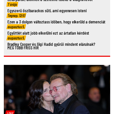
7 órája
Egyszerű őszibarackos süti, ami egyenesen isteni
Tegnap, 12:51
Ezen a 3 dolgon változtass időben, hogy elkerüld a demenciát
augusztus 5.
Együttlét alatt jobb elkerülni ezt az ártatlan kérdést
augusztus 5.
Bradley Cooper és Gigi Hadid gyűrűi mindent elárulnak?
MÉG TÖBB FRISS HÍR
LOVE