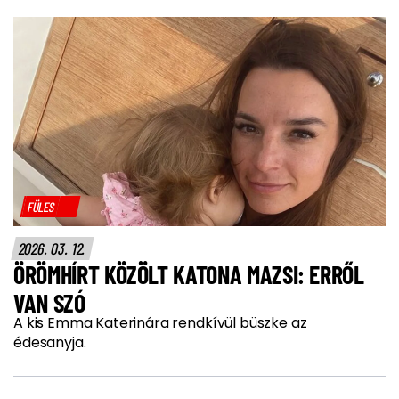
FÜLES
2026. 03. 12.
ÖRÖMHÍRT KÖZÖLT KATONA MAZSI: ERRŐL
VAN SZÓ
A kis Emma Katerinára rendkívül büszke az
édesanyja.