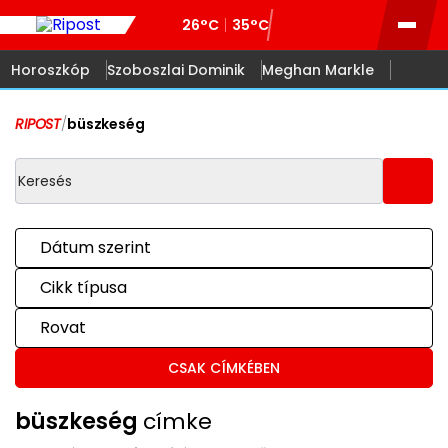
26°C
35°C
Horoszkóp
Szoboszlai Dominik
Meghan Markle
RIPOST
/
büszkeség
Dátum szerint
Cikk típusa
Rovat
CSAK CÍMKÉBEN
büszkeség
címke