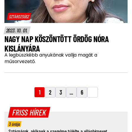
SZTÁRDZSÚSZ
2023. 10. 01.
NAGY NAP KÖSZÖNTÖTT ÖRDÖG NÓRA
KISLÁNYÁRA
A legbüszkébb anyukának vallja magát a
műsorvezető.
1
2
3
...
6
FRISS HÍREK
3 órája
Sztárpárok, akiknek a szerelme túlélte a világhírnevet