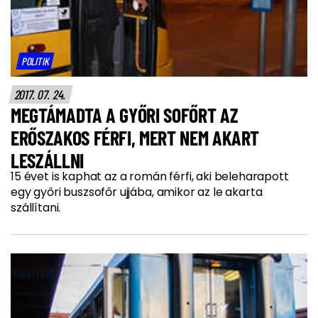
POLITIK
2017. 07. 24.
MEGTÁMADTA A GYŐRI SOFŐRT AZ
ERŐSZAKOS FÉRFI, MERT NEM AKART
LESZÁLLNI
15 évet is kaphat az a román férfi, aki beleharapott
egy győri buszsofőr ujjába, amikor az le akarta
szállítani.