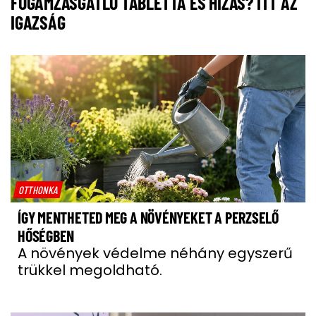
FOGAMZÁSGÁTLÓ TABLETTA ÉS HÍZÁS? ITT AZ
IGAZSÁG
OTTHONKA
ÍGY MENTHETED MEG A NÖVÉNYEKET A PERZSELŐ
HŐSÉGBEN
A növények védelme néhány egyszerű
trükkel megoldható.