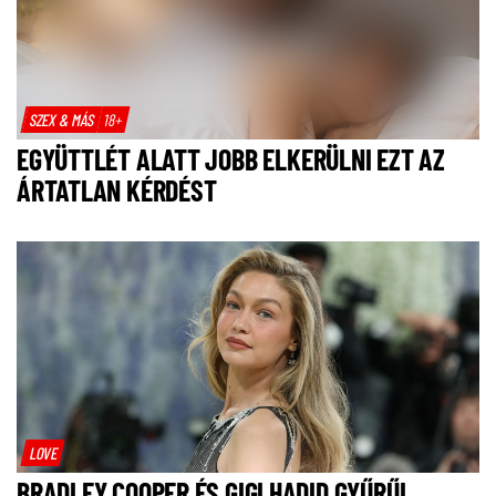
SZEX & MÁS
18+
EGYÜTTLÉT ALATT JOBB ELKERÜLNI EZT AZ
ÁRTATLAN KÉRDÉST
LOVE
BRADLEY COOPER ÉS GIGI HADID GYŰRŰI