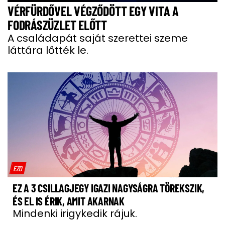
VÉRFÜRDŐVEL VÉGZŐDÖTT EGY VITA A
FODRÁSZÜZLET ELŐTT
A családapát saját szerettei szeme
láttára lőtték le.
EZO
EZ A 3 CSILLAGJEGY IGAZI NAGYSÁGRA TÖREKSZIK,
ÉS EL IS ÉRIK, AMIT AKARNAK
Mindenki irigykedik rájuk.