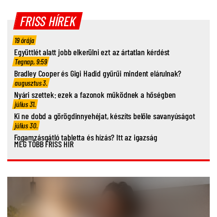
FRISS HÍREK
19 órája
Együttlét alatt jobb elkerülni ezt az ártatlan kérdést
Tegnap, 9:59
Bradley Cooper és Gigi Hadid gyűrűi mindent elárulnak?
augusztus 3.
Nyári szettek: ezek a fazonok működnek a hőségben
július 31.
Ki ne dobd a görögdinnyehéjat, készíts belőle savanyúságot
július 30.
Fogamzásgátló tabletta és hízás? Itt az igazság
MÉG TÖBB FRISS HÍR