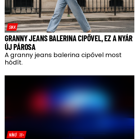
SIKK
GRANNY JEANS BALERINA CIPŐVEL, EZ A NYÁR
ÚJ PÁROSA
A granny jeans balerina cipővel most
hódít.
NÍNÓ
18+