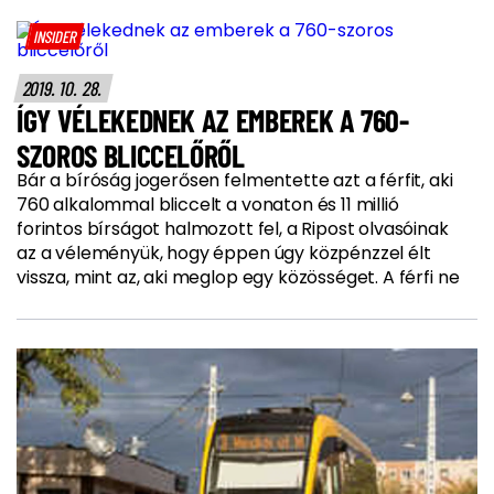
INSIDER
2019. 10. 28.
ÍGY VÉLEKEDNEK AZ EMBEREK A 760-
SZOROS BLICCELŐRŐL
Bár a bíróság jogerősen felmentette azt a férfit, aki
760 alkalommal bliccelt a vonaton és 11 millió
forintos bírságot halmozott fel, a Ripost olvasóinak
az a véleményük, hogy éppen úgy közpénzzel élt
vissza, mint az, aki meglop egy közösséget. A férfi ne