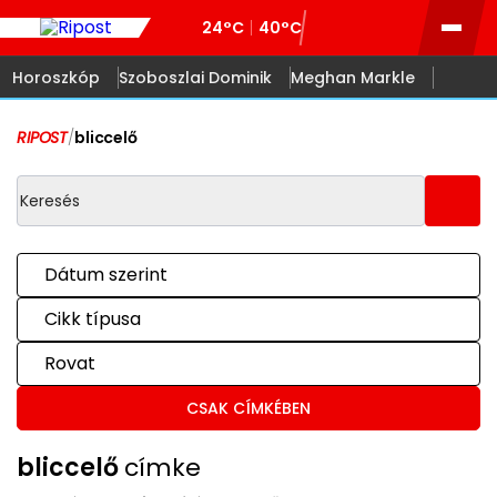
24°C
40°C
Horoszkóp
Szoboszlai Dominik
Meghan Markle
RIPOST
/
bliccelő
Dátum szerint
Cikk típusa
Rovat
CSAK CÍMKÉBEN
bliccelő
címke