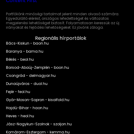
Portfóliónk minőségi tartalmat jelent minden olvasó számára.
Egyedülálló elérést, országos lefedettséget és változatos
megjelenési lehetőséget biztosít. Folyamatosan keressük az új
irányokat és fejlődési lehetőségeket. Ez jövőnk záloga.
Regionális hírportálok
Bács-Kiskun - baon.hu
Baranya - bama.hu
Békés - beol.hu
Borsod-Abaúj-Zemplén - boon.hu
Csongrád - delmagyar.hu
Dunaújváros - duol.hu
Fejér - feol.hu
Győr-Moson-Sopron - kisalfold.hu
Hajdú-Bihar - haon.hu
Heves - heol.hu
Jász-Nagykun-Szolnok - szoljon.hu
Komárom-Esztergom - kemma.hu