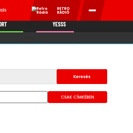
RETRO
SÉS
RÁDIÓ
ORT
YESSS
MANI
Keresés
CSAK CÍMKÉBEN