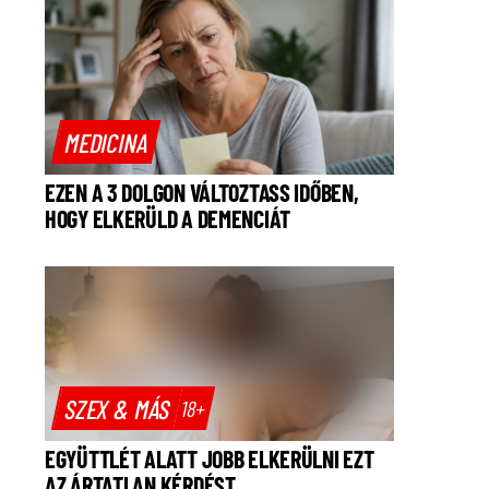
MEDICINA
EZEN A 3 DOLGON VÁLTOZTASS IDŐBEN,
HOGY ELKERÜLD A DEMENCIÁT
SZEX & MÁS
18+
EGYÜTTLÉT ALATT JOBB ELKERÜLNI EZT
AZ ÁRTATLAN KÉRDÉST