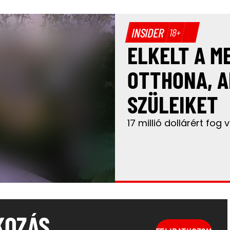
INSIDER
18+
ELKELT A M
OTTHONA, A
SZÜLEIKET
17 millió dollárért fog 
KOZÁS