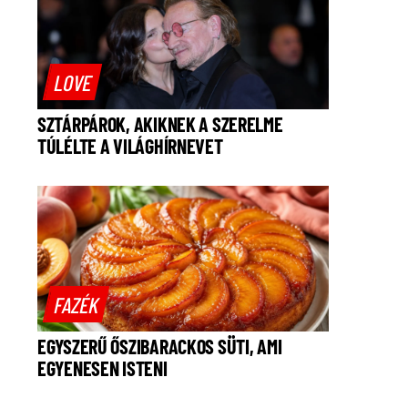
LOVE
SZTÁRPÁROK, AKIKNEK A SZERELME
TÚLÉLTE A VILÁGHÍRNEVET
FAZÉK
EGYSZERŰ ŐSZIBARACKOS SÜTI, AMI
EGYENESEN ISTENI