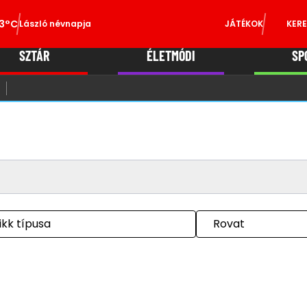
3°C
László névnapja
JÁTÉKOK
KERE
SZTÁR
ÉLETMÓDI
SP
ikk típusa
Rovat