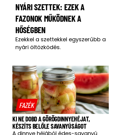
NYÁRI SZETTEK: EZEK A
FAZONOK MŰKÖDNEK A
HŐSÉGBEN
Ezekkel a szettekkel egyszerűbb a
nyári öltözködés.
FAZÉK
KI NE DOBD A GÖRÖGDINNYEHÉJAT,
KÉSZÍTS BELŐLE SAVANYÚSÁGOT
A dinnye héjából édes-savanyú