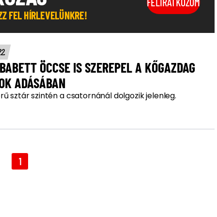
FELIRATKOZOM
OZZ FEL HÍRLEVELÜNKRE!
22.
BABETT ÖCCSE IS SZEREPEL A KŐGAZDAG
LOK ADÁSÁBAN
ű sztár szintén a csatornánál dolgozik jelenleg.
1