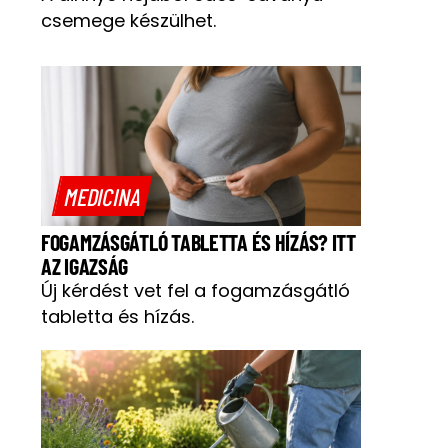
csemege készülhet.
MEDICINA
FOGAMZÁSGÁTLÓ TABLETTA ÉS HÍZÁS? ITT
AZ IGAZSÁG
Új kérdést vet fel a fogamzásgátló
tabletta és hízás.