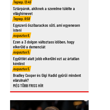
Tegnap, 13:45
Sztárpárok, akiknek a szerelme túlélte a
világhírnevet
Tegnap, 9:58
Egyszerű őszibarackos süti, ami egyenesen
isteni
augusztus 6.
Ezen a 3 dolgon változtass időben, hogy
elkerüld a demenciát
augusztus 5.
Együttlét alatt jobb elkerülni ezt az ártatlan
kérdést
augusztus 5.
Bradley Cooper és Gigi Hadid gyűrűi mindent
elárulnak?
MÉG TÖBB FRISS HÍR