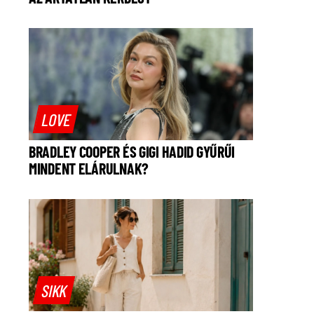
LOVE
BRADLEY COOPER ÉS GIGI HADID GYŰRŰI
MINDENT ELÁRULNAK?
SIKK