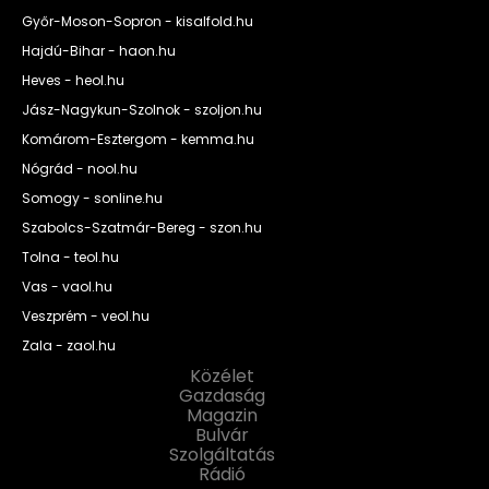
Győr-Moson-Sopron - kisalfold.hu
Hajdú-Bihar - haon.hu
Heves - heol.hu
Jász-Nagykun-Szolnok - szoljon.hu
Komárom-Esztergom - kemma.hu
Nógrád - nool.hu
Somogy - sonline.hu
Szabolcs-Szatmár-Bereg - szon.hu
Tolna - teol.hu
Vas - vaol.hu
Veszprém - veol.hu
Zala - zaol.hu
Közélet
Gazdaság
Magazin
Bulvár
Szolgáltatás
Rádió