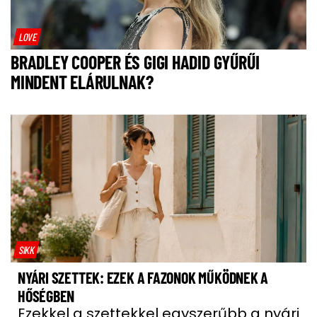
LOVE
BRADLEY COOPER ÉS GIGI HADID GYŰRŰI
MINDENT ELÁRULNAK?
SIKK
NYÁRI SZETTEK: EZEK A FAZONOK MŰKÖDNEK A
HŐSÉGBEN
Ezekkel a szettekkel egyszerűbb a nyári