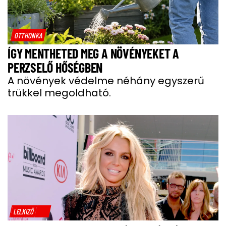
OTTHONKA
ÍGY MENTHETED MEG A NÖVÉNYEKET A
PERZSELŐ HŐSÉGBEN
A növények védelme néhány egyszerű
trükkel megoldható.
LELKIZŐ