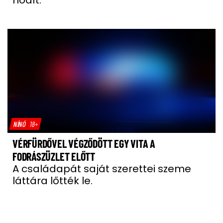
hódít.
NÍNÓ
18+
VÉRFÜRDŐVEL VÉGZŐDÖTT EGY VITA A
FODRÁSZÜZLET ELŐTT
A családapát saját szerettei szeme
láttára lőtték le.