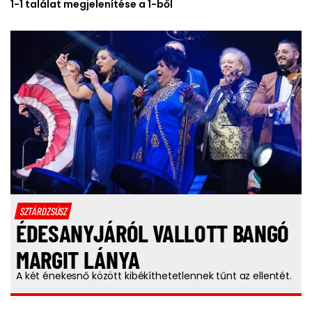
1-1 találat megjelenítése a 1-ből
SZTÁRDZSÚSZ
ÉDESANYJÁRÓL VALLOTT BANGÓ
MARGIT LÁNYA
A két énekesnő között kibékíthetetlennek tűnt az ellentét.