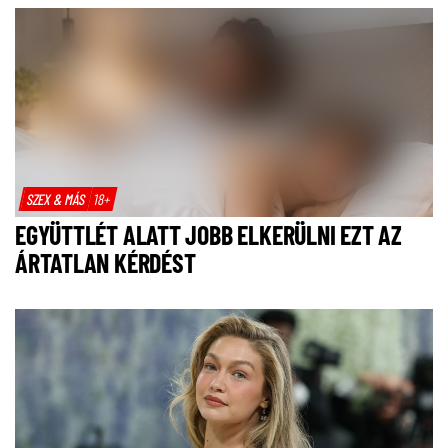
SZEX & MÁS
18+
EGYÜTTLÉT ALATT JOBB ELKERÜLNI EZT AZ
ÁRTATLAN KÉRDÉST