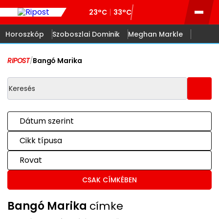
23°C
33°C
Horoszkóp
Szoboszlai Dominik
Meghan Markle
RIPOST
/
Bangó Marika
Dátum szerint
Cikk típusa
Rovat
CSAK CÍMKÉBEN
Bangó Marika
címke