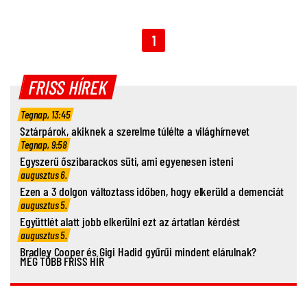
1
FRISS HÍREK
Tegnap, 13:45
Sztárpárok, akiknek a szerelme túlélte a világhírnevet
Tegnap, 9:58
Egyszerű őszibarackos süti, ami egyenesen isteni
augusztus 6.
Ezen a 3 dolgon változtass időben, hogy elkerüld a demenciát
augusztus 5.
Együttlét alatt jobb elkerülni ezt az ártatlan kérdést
augusztus 5.
Bradley Cooper és Gigi Hadid gyűrűi mindent elárulnak?
MÉG TÖBB FRISS HÍR