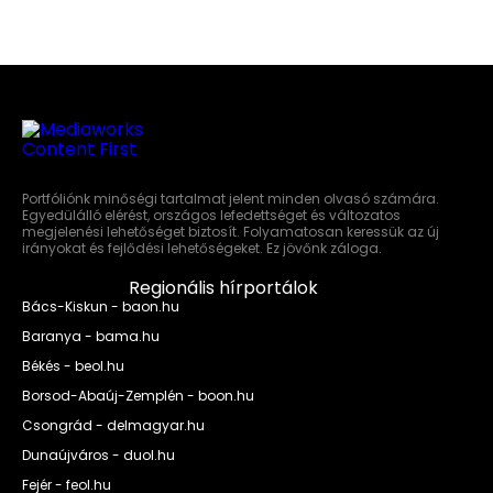
Portfóliónk minőségi tartalmat jelent minden olvasó számára.
Egyedülálló elérést, országos lefedettséget és változatos
megjelenési lehetőséget biztosít. Folyamatosan keressük az új
irányokat és fejlődési lehetőségeket. Ez jövőnk záloga.
Regionális hírportálok
Bács-Kiskun - baon.hu
Baranya - bama.hu
Békés - beol.hu
Borsod-Abaúj-Zemplén - boon.hu
Csongrád - delmagyar.hu
Dunaújváros - duol.hu
Fejér - feol.hu