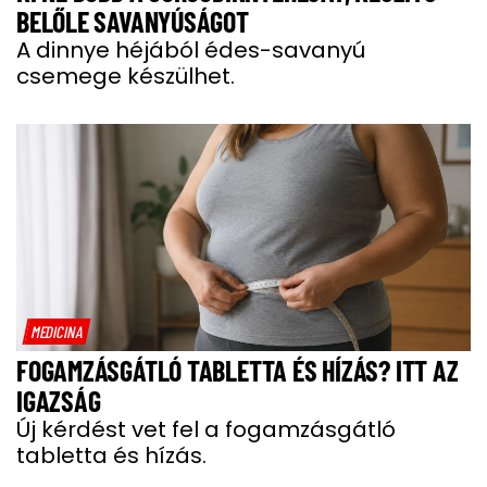
BELŐLE SAVANYÚSÁGOT
A dinnye héjából édes-savanyú
csemege készülhet.
MEDICINA
FOGAMZÁSGÁTLÓ TABLETTA ÉS HÍZÁS? ITT AZ
IGAZSÁG
Új kérdést vet fel a fogamzásgátló
tabletta és hízás.