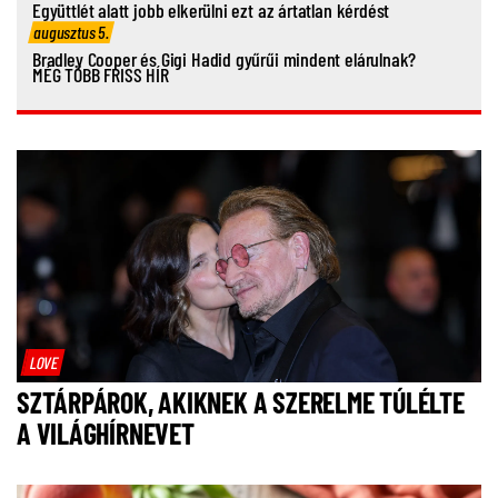
Együttlét alatt jobb elkerülni ezt az ártatlan kérdést
augusztus 5.
Bradley Cooper és Gigi Hadid gyűrűi mindent elárulnak?
MÉG TÖBB FRISS HÍR
LOVE
SZTÁRPÁROK, AKIKNEK A SZERELME TÚLÉLTE
A VILÁGHÍRNEVET