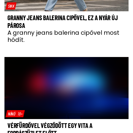
SIKK
GRANNY JEANS BALERINA CIPŐVEL, EZ A NYÁR ÚJ
PÁROSA
A granny jeans balerina cipővel most
hódít.
NÍNÓ
18+
VÉRFÜRDŐVEL VÉGZŐDÖTT EGY VITA A