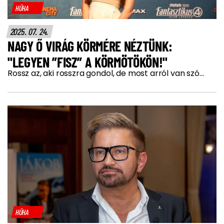
HŰHA
2025. 07. 24.
NAGY Ő VIRÁG KÖRMÉRE NÉZTÜNK:
"LEGYEN ”FISZ” A KÖRMÖTÖKÖN!"
Rossz az, aki rosszra gondol, de most arról van szó...
HŰHA