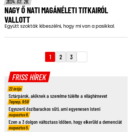
2024. 03. 26.
NAGY Ő NATI MAGÁNÉLETI TITKAIRÓL
VALLOTT
Együtt szokták kibeszélni, hogy mi van a pasikkal.
1
2
3
FRISS HÍREK
22 órája
Sztárpárok, akiknek a szerelme túlélte a világhírnevet
Tegnap, 9:58
Egyszerű őszibarackos süti, ami egyenesen isteni
augusztus 6.
Ezen a 3 dolgon változtass időben, hogy elkerüld a demenciát
augusztus 5.