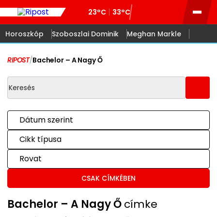
23°C
33°C
Horoszkóp
Szoboszlai Dominik
Meghan Markle
RIPOST
/
Bachelor – A Nagy Ő
Dátum szerint
Cikk típusa
Rovat
CSAK CÍMKÉBEN
Bachelor – A Nagy Ő
címke