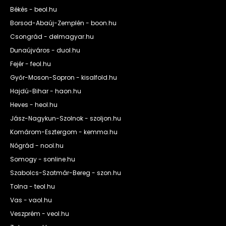
Békés - beol.hu
Borsod-Abaúj-Zemplén - boon.hu
Csongrád - delmagyar.hu
Dunaújváros - duol.hu
Fejér - feol.hu
Győr-Moson-Sopron - kisalfold.hu
Hajdú-Bihar - haon.hu
Heves - heol.hu
Jász-Nagykun-Szolnok - szoljon.hu
Komárom-Esztergom - kemma.hu
Nógrád - nool.hu
Somogy - sonline.hu
Szabolcs-Szatmár-Bereg - szon.hu
Tolna - teol.hu
Vas - vaol.hu
Veszprém - veol.hu