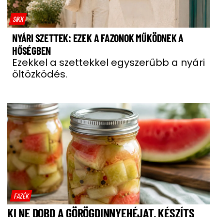
SIKK
NYÁRI SZETTEK: EZEK A FAZONOK MŰKÖDNEK A
HŐSÉGBEN
Ezekkel a szettekkel egyszerűbb a nyári
öltözködés.
FAZÉK
KI NE DOBD A GÖRÖGDINNYEHÉJAT, KÉSZÍTS