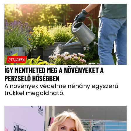
OTTHONKA
ÍGY MENTHETED MEG A NÖVÉNYEKET A
PERZSELŐ HŐSÉGBEN
A növények védelme néhány egyszerű
trükkel megoldható.