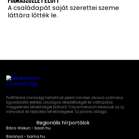
FODRÁSZÜZLET ELŐTT
A családapát saját szerettei szeme
láttára lőtték le.
Portfóliónk minőségi tartalmat jelent minden olvasó számára.
Egyedülálló elérést, országos lefedettséget és változatos
megjelenési lehetőséget biztosít. Folyamatosan keressük az új
irányokat és fejlődési lehetőségeket. Ez jövőnk záloga.
Regionális hírportálok
Bács-Kiskun - baon.hu
Baranya - bama.hu