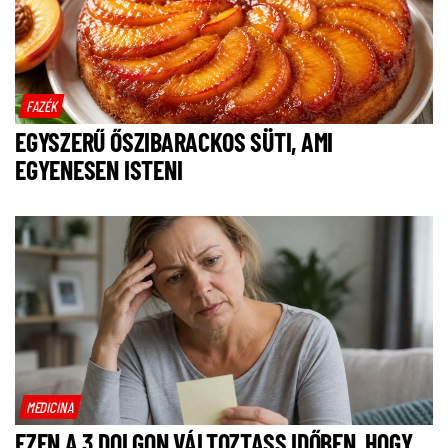
FAZÉK
EGYSZERŰ ŐSZIBARACKOS SÜTI, AMI
EGYENESEN ISTENI
MEDICINA
EZEN A 3 DOLGON VÁLTOZTASS IDŐBEN, HOGY