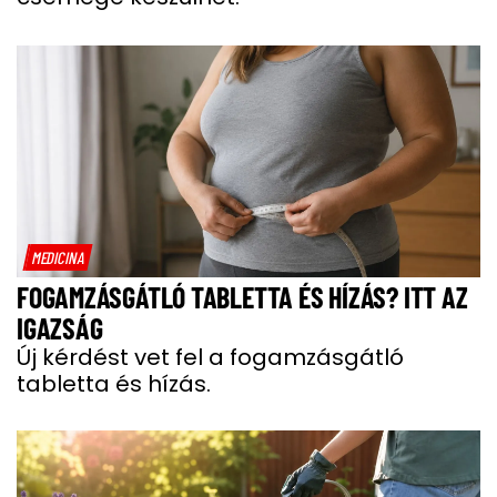
MEDICINA
FOGAMZÁSGÁTLÓ TABLETTA ÉS HÍZÁS? ITT AZ
IGAZSÁG
Új kérdést vet fel a fogamzásgátló
tabletta és hízás.