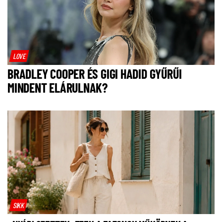
LOVE
BRADLEY COOPER ÉS GIGI HADID GYŰRŰI
MINDENT ELÁRULNAK?
SIKK