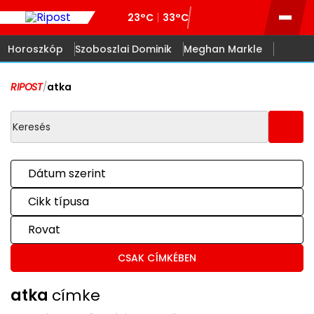
23°C
33°C
Horoszkóp
Szoboszlai Dominik
Meghan Markle
RIPOST
/
atka
Dátum szerint
Cikk típusa
Rovat
CSAK CÍMKÉBEN
atka
címke