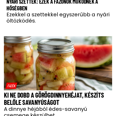
NYÁRI SZETTEK: EZEK A FAZONOK MŰKÖDNEK A
HŐSÉGBEN
Ezekkel a szettekkel egyszerűbb a nyári
öltözködés.
FAZÉK
KI NE DOBD A GÖRÖGDINNYEHÉJAT, KÉSZÍTS
BELŐLE SAVANYÚSÁGOT
A dinnye héjából édes-savanyú
csemege készülhet.