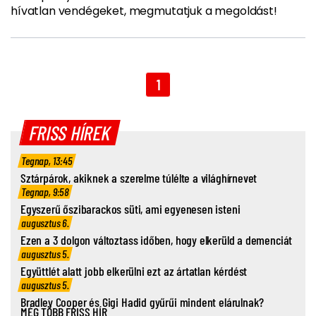
hívatlan vendégeket, megmutatjuk a megoldást!
1
FRISS HÍREK
Tegnap, 13:45
Sztárpárok, akiknek a szerelme túlélte a világhírnevet
Tegnap, 9:58
Egyszerű őszibarackos süti, ami egyenesen isteni
augusztus 6.
Ezen a 3 dolgon változtass időben, hogy elkerüld a demenciát
augusztus 5.
Együttlét alatt jobb elkerülni ezt az ártatlan kérdést
augusztus 5.
Bradley Cooper és Gigi Hadid gyűrűi mindent elárulnak?
MÉG TÖBB FRISS HÍR