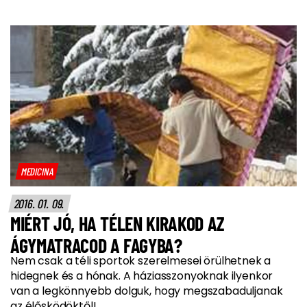
MEDICINA
2016. 01. 09.
MIÉRT JÓ, HA TÉLEN KIRAKOD AZ
ÁGYMATRACOD A FAGYBA?
Nem csak a téli sportok szerelmesei örülhetnek a
hidegnek és a hónak. A háziasszonyoknak ilyenkor
van a legkönnyebb dolguk, hogy megszabaduljanak
az élősködöktől!