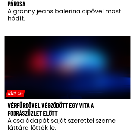
PÁROSA
A granny jeans balerina cipővel most
hódít.
NÍNÓ
18+
VÉRFÜRDŐVEL VÉGZŐDÖTT EGY VITA A
FODRÁSZÜZLET ELŐTT
A családapát saját szerettei szeme
láttára lőtték le.