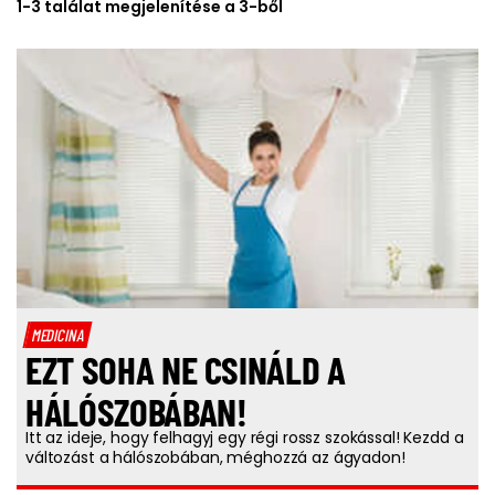
1-3 találat megjelenítése a 3-ből
MEDICINA
EZT SOHA NE CSINÁLD A
HÁLÓSZOBÁBAN!
Itt az ideje, hogy felhagyj egy régi rossz szokással! Kezdd a
változást a hálószobában, méghozzá az ágyadon!