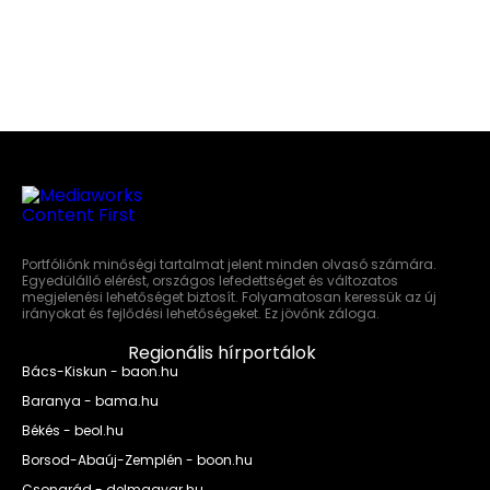
Portfóliónk minőségi tartalmat jelent minden olvasó számára.
Egyedülálló elérést, országos lefedettséget és változatos
megjelenési lehetőséget biztosít. Folyamatosan keressük az új
irányokat és fejlődési lehetőségeket. Ez jövőnk záloga.
Regionális hírportálok
Bács-Kiskun - baon.hu
Baranya - bama.hu
Békés - beol.hu
Borsod-Abaúj-Zemplén - boon.hu
Csongrád - delmagyar.hu