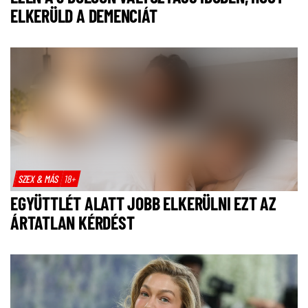
ELKERÜLD A DEMENCIÁT
SZEX & MÁS
18+
EGYÜTTLÉT ALATT JOBB ELKERÜLNI EZT AZ
ÁRTATLAN KÉRDÉST