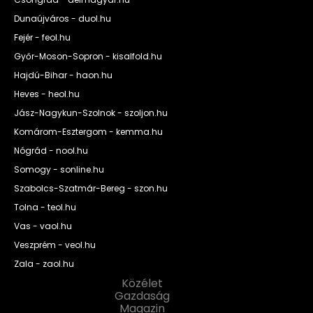
Dunaújváros - duol.hu
Fejér - feol.hu
Győr-Moson-Sopron - kisalfold.hu
Hajdú-Bihar - haon.hu
Heves - heol.hu
Jász-Nagykun-Szolnok - szoljon.hu
Komárom-Esztergom - kemma.hu
Nógrád - nool.hu
Somogy - sonline.hu
Szabolcs-Szatmár-Bereg - szon.hu
Tolna - teol.hu
Vas - vaol.hu
Veszprém - veol.hu
Zala - zaol.hu
Közélet
Gazdaság
Magazin