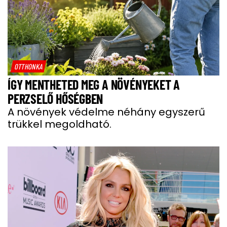
OTTHONKA
ÍGY MENTHETED MEG A NÖVÉNYEKET A
PERZSELŐ HŐSÉGBEN
A növények védelme néhány egyszerű
trükkel megoldható.